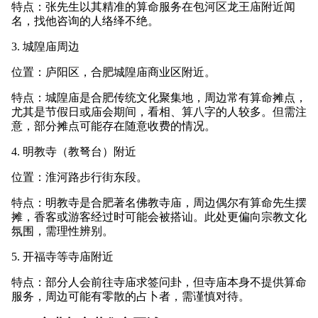
特点：张先生以其精准的算命服务在包河区龙王庙附近闻
名，找他咨询的人络绎不绝。
3. 城隍庙周边
位置：庐阳区，合肥城隍庙商业区附近。
特点：城隍庙是合肥传统文化聚集地，周边常有算命摊点，
尤其是节假日或庙会期间，看相、算八字的人较多。但需注
意，部分摊点可能存在随意收费的情况。
4. 明教寺（教弩台）附近
位置：淮河路步行街东段。
特点：明教寺是合肥著名佛教寺庙，周边偶尔有算命先生摆
摊，香客或游客经过时可能会被搭讪。此处更偏向宗教文化
氛围，需理性辨别。
5. 开福寺等寺庙附近
特点：部分人会前往寺庙求签问卦，但寺庙本身不提供算命
服务，周边可能有零散的占卜者，需谨慎对待。