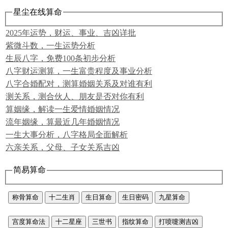
星尘在线算命
2025年运势，财运、事业、吉凶详批
紫微斗数，一生运势分析
生辰八字，免费100条初步分析
八字财运测算，一生富贵程度及事业分析
八字合婚配对，测算婚姻关系及对谁有利
测关系，测合伙人、朋友是否对你有利
算姻缘，解读一生爱情婚姻情况
流年姻缘，算最近几年婚姻情况
一生大事分析，八字格局全面解析
六亲关系，父母、子女关系吉凶
简易算命
称骨算命
十二生肖
生日算命
生日密码
九星算命
宫度算命法
十二星座
三世书
指纹算命
打喷嚏测吉凶