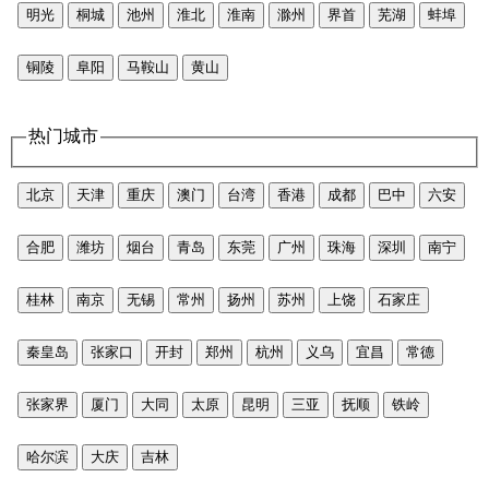
明光
桐城
池州
淮北
淮南
滁州
界首
芜湖
蚌埠
铜陵
阜阳
马鞍山
黄山
热门城市
北京
天津
重庆
澳门
台湾
香港
成都
巴中
六安
合肥
潍坊
烟台
青岛
东莞
广州
珠海
深圳
南宁
桂林
南京
无锡
常州
扬州
苏州
上饶
石家庄
秦皇岛
张家口
开封
郑州
杭州
义乌
宜昌
常德
张家界
厦门
大同
太原
昆明
三亚
抚顺
铁岭
哈尔滨
大庆
吉林