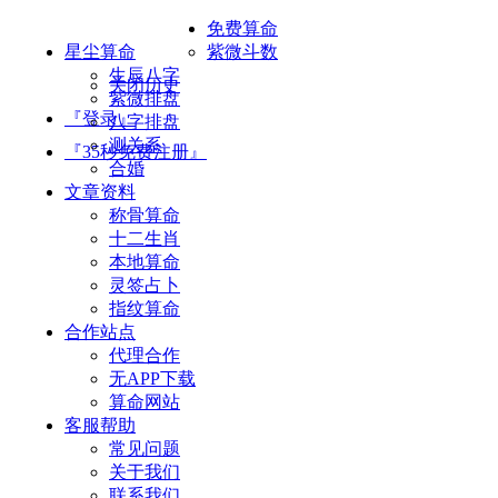
免费算命
星尘算命
紫微斗数
生辰八字
关闭历史
紫微排盘
『登录』
八字排盘
测关系
『35秒免费注册』
合婚
文章资料
称骨算命
十二生肖
本地算命
灵签占卜
指纹算命
合作站点
代理合作
无APP下载
算命网站
客服帮助
常见问题
关于我们
联系我们