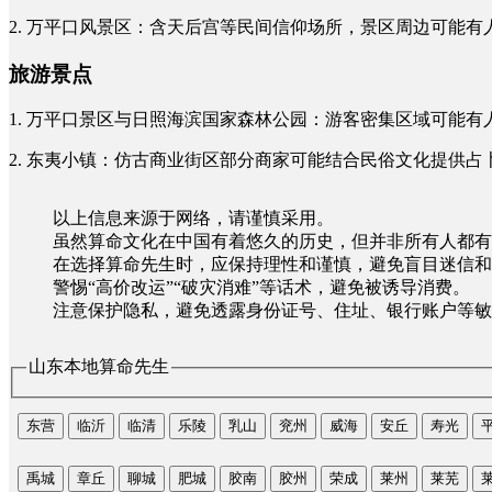
2. 万平口风景区：含天后宫等民间信仰场所，景区周边可能有人
旅游景点
1. 万平口景区与日照海滨国家森林公园：游客密集区域可能有人
2. 东夷小镇：仿古商业街区部分商家可能结合民俗文化提供占
以上信息来源于网络，请谨慎采用。
虽然算命文化在中国有着悠久的历史，但并非所有人都有
在选择算命先生时，应保持理性和谨慎，避免盲目迷信和
警惕“高价改运”“破灾消难”等话术，避免被诱导消费。
注意保护隐私，避免透露身份证号、住址、银行账户等敏
山东本地算命先生
东营
临沂
临清
乐陵
乳山
兖州
威海
安丘
寿光
禹城
章丘
聊城
肥城
胶南
胶州
荣成
莱州
莱芜