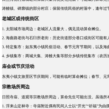
涛雒镇、碑廓镇的部分村庄：保留传统民俗的村落中，逢年过
老城区或传统街区
1. 太阳城市场周边：老城区人流量大，偶见流动算命摊位。
2. 海曲路老街与石臼所老街：历史街道部分巷口或街区可能
3. 特定集市：如东夷小镇民俗活动、春节元宵节期间，以及
4. 乡镇集市：两城大集、涛雒大集等部分乡镇传统集市（农
庙会或节庆活动
东夷小镇文旅景区节庆期间，可能有临时算命摊位；春节、元
宗教场所周边
日照寺庙、道观等宗教场所周边，算命先生可能出没。虽场所
1. 浮来山定林寺：寺庙附近偶有民间人士以“开光”“祈福”为由