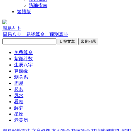
防骗指南
繁體版
周易占卜
周易八卦、易经算命、预测算卦

搜文章
常见问题
免费算命
紫微斗数
生辰八字
算姻缘
测关系
周易
起名
风水
看相
解梦
星座
老黄历
周易起卦方法
文章资料
本地算命
指纹算命
打喷嚏测吉凶
眼跳