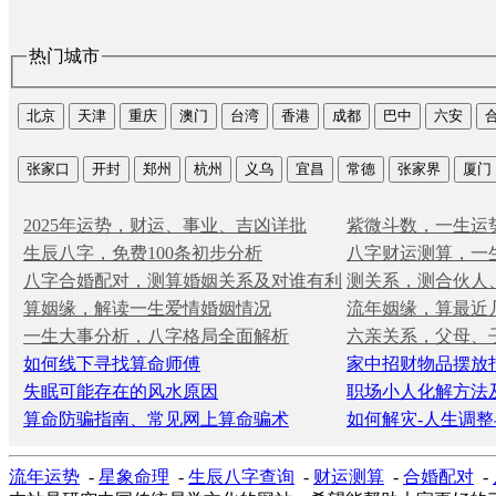
热门城市
北京
天津
重庆
澳门
台湾
香港
成都
巴中
六安
张家口
开封
郑州
杭州
义乌
宜昌
常德
张家界
厦门
2025年运势，财运、事业、吉凶详批
紫微斗数，一生运
生辰八字，免费100条初步分析
八字财运测算，一
八字合婚配对，测算婚姻关系及对谁有利
测关系，测合伙人
算姻缘，解读一生爱情婚姻情况
流年姻缘，算最近
一生大事分析，八字格局全面解析
六亲关系，父母、
如何线下寻找算命师傅
家中招财物品摆放
失眠可能存在的风水原因
职场小人化解方法
算命防骗指南、常见网上算命骗术
如何解灾-人生调整
流年运势
-
星象命理
-
生辰八字查询
-
财运测算
-
合婚配对
-