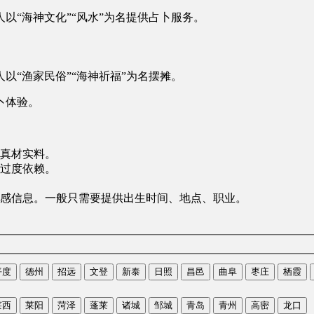
以“海神文化”“风水”为名提供占卜服务。
以“渔家民俗”“海神祈福”为名摆摊。
卜体验。
真材实料。
过度依赖。
感信息。一般只需要提供出生时间、地点、职业。
平度
德州
招远
文登
新泰
日照
昌邑
曲阜
枣庄
栖霞
莱西
莱阳
菏泽
蓬莱
诸城
邹城
青岛
青州
高密
龙口