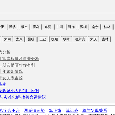
合肥
潍坊
烟台
青岛
东莞
广州
珠海
深圳
南宁
桂林
大同
太原
昆明
三亚
抚顺
铁岭
哈尔滨
大庆
吉林
势分析
生富贵程度及事业分析
、朋友是否对你有利
几年婚姻情况
子女关系吉凶
指南
及职场小人识别、应对
与灾难化解-改善命运建议
八字合不合
-
测感情运势
-
算正缘
-
算运势
-
算与父母关系