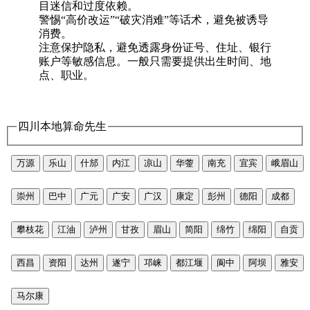
目迷信和过度依赖。
警惕“高价改运”“破灾消难”等话术，避免被诱导
消费。
注意保护隐私，避免透露身份证号、住址、银行
账户等敏感信息。一般只需要提供出生时间、地
点、职业。
四川本地算命先生
万源
乐山
什邡
内江
凉山
华蓥
南充
宜宾
峨眉山
崇州
巴中
广元
广安
广汉
康定
彭州
德阳
成都
攀枝花
江油
泸州
甘孜
眉山
简阳
绵竹
绵阳
自贡
西昌
资阳
达州
遂宁
邛崃
都江堰
阆中
阿坝
雅安
马尔康