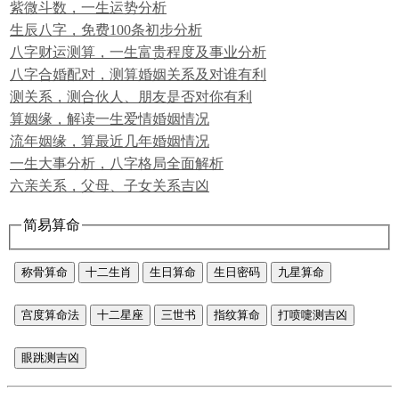
紫微斗数，一生运势分析
生辰八字，免费100条初步分析
八字财运测算，一生富贵程度及事业分析
八字合婚配对，测算婚姻关系及对谁有利
测关系，测合伙人、朋友是否对你有利
算姻缘，解读一生爱情婚姻情况
流年姻缘，算最近几年婚姻情况
一生大事分析，八字格局全面解析
六亲关系，父母、子女关系吉凶
简易算命
称骨算命
十二生肖
生日算命
生日密码
九星算命
宫度算命法
十二星座
三世书
指纹算命
打喷嚏测吉凶
眼跳测吉凶