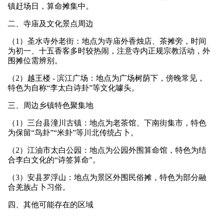
镇赶场日，算命摊集中。
二、寺庙及文化景点周边
（1）圣水寺外老街：地点为寺庙外香烛店、茶摊旁，时间
为初一、十五香客多时较热闹，注意寺内正规宗教活动，外
围摊位需辨别。
（2）越王楼 - 滨江广场：地点为广场树荫下，傍晚常见，
特色为自称“李太白诗卦”等文化噱头。
三、周边乡镇特色聚集地
（1）三台县潼川古镇：地点为老茶馆、下南街集市，特色
为保留“鸟卦”“米卦”等川北传统占卜。
（2）江油市太白公园：地点为公园外围算命馆，特色为结
合李白文化的“诗签算命”。
（3）安县罗浮山：地点为景区外围民俗摊，特色为部分融
合羌族占卜习俗。
四、其他可能存在的区域