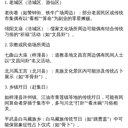
1. 老城区（涪城区、游仙区）
老街巷（如警钟街、铁牛广场周边）：部分老居民区或传统
市集偶有以“看相”“算命”为副业的零星摊贩。
绵阳文庙（涪城区）：儒家文化场所周边可能偶有结合传统
习俗的“祈福”活动（如“文昌卦”）。
2. 宗教或民俗场所周边
七曲山大庙（梓潼县）：道教圣地文昌宫周边偶有民间人士
以“文昌问卦”名义活动。
北川禹王宫（北川县）：羌族文化景区内可能涉及传统占卜
展示（如“羊骨卦”）。
3. 乡镇圩日（赶集日）
如梓潼县许州镇、江油市青莲镇等地的传统圩日，可能有民
间算命者穿插于集市中，多与川北“打卦”“看水碗”习俗相
关。
平武县白马藏族乡：白马藏族传统节日（如“跳曹盖”）中可
能保留象征性占卜仪式（如“骨卜”）。