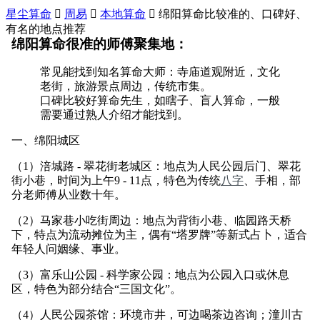
星尘算命

周易

本地算命

绵阳算命比较准的、口碑好、
有名的地点推荐
绵阳算命很准的师傅聚集地：
常见能找到知名算命大师：寺庙道观附近，文化
老街，旅游景点周边，传统市集。
口碑比较好算命先生，如瞎子、盲人算命，一般
需要通过熟人介绍才能找到。
一、绵阳城区
（1）涪城路 - 翠花街老城区：地点为人民公园后门、翠花
街小巷，时间为上午9 - 11点，特色为传统
八字
、手相，部
分老师傅从业数十年。
（2）马家巷小吃街周边：地点为背街小巷、临园路天桥
下，特点为流动摊位为主，偶有“塔罗牌”等新式占卜，适合
年轻人问姻缘、事业。
（3）富乐山公园 - 科学家公园：地点为公园入口或休息
区，特色为部分结合“三国文化”。
（4）
人民公园茶馆：环境市井，可边喝茶边咨询；潼川古