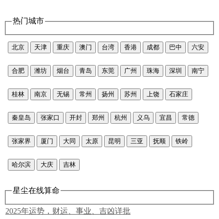
热门城市
北京
天津
重庆
澳门
台湾
香港
成都
巴中
六安
合肥
潍坊
烟台
青岛
东莞
广州
珠海
深圳
南宁
桂林
南京
无锡
常州
扬州
苏州
上饶
石家庄
秦皇岛
张家口
开封
郑州
杭州
义乌
宜昌
常德
张家界
厦门
大同
太原
昆明
三亚
抚顺
铁岭
哈尔滨
大庆
吉林
星尘在线算命
2025年运势，财运、事业、吉凶详批