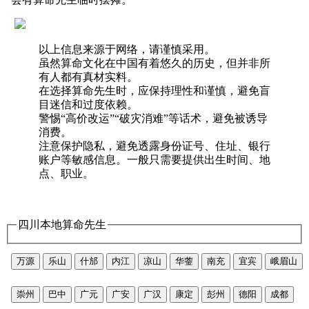
以上信息来源于网络，请谨慎采用。
虽然算命文化在中国有着悠久的历史，但并非所
有人都有真材实料。
在选择算命先生时，应保持理性和谨慎，避免盲
目迷信和过度依赖。
警惕“高价改运”“破灾消难”等话术，避免被诱导
消费。
注意保护隐私，避免透露身份证号、住址、银行
账户等敏感信息。一般只需要提供出生时间、地
点、职业。
四川本地算命先生
万源
乐山
什邡
内江
凉山
华蓥
南充
宜宾
峨眉山
崇州
巴中
广元
广安
广汉
康定
彭州
德阳
成都