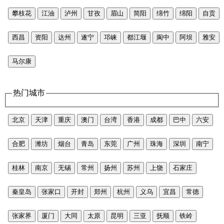
攀枝花
江油
泸州
甘孜
眉山
简阳
绵竹
绵阳
自贡
西昌
资阳
达州
遂宁
邛崃
都江堰
阆中
阿坝
雅安
马尔康
热门城市
北京
天津
重庆
澳门
台湾
香港
成都
巴中
六安
合肥
潍坊
烟台
青岛
东莞
广州
珠海
深圳
南宁
桂林
南京
无锡
常州
扬州
苏州
上饶
石家庄
秦皇岛
张家口
开封
郑州
杭州
义乌
宜昌
常德
张家界
厦门
大同
太原
昆明
三亚
抚顺
铁岭