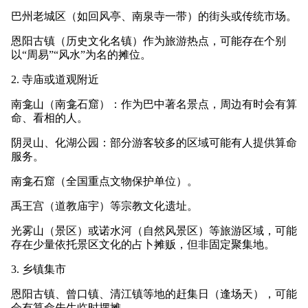
巴州老城区（如回风亭、南泉寺一带）的街头或传统市场。
恩阳古镇（历史文化名镇）作为旅游热点，可能存在个别
以“周易”“风水”为名的摊位。
2. 寺庙或道观附近
南龛山（南龛石窟）：作为巴中著名景点，周边有时会有算
命、看相的人。
阴灵山、化湖公园：部分游客较多的区域可能有人提供算命
服务。
南龛石窟（全国重点文物保护单位）。
禹王宫（道教庙宇）等宗教文化遗址。
光雾山（景区）或诺水河（自然风景区）等旅游区域，可能
存在少量依托景区文化的占卜摊贩，但非固定聚集地。
3. 乡镇集市
恩阳古镇、曾口镇、清江镇等地的赶集日（逢场天），可能
会有算命先生临时摆摊。