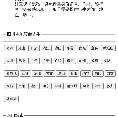
注意保护隐私，避免透露身份证号、住址、银行
账户等敏感信息。一般只需要提供出生时间、地
点、职业。
四川本地算命先生
万源
乐山
什邡
内江
凉山
华蓥
南充
宜宾
峨眉山
崇州
巴中
广元
广安
广汉
康定
彭州
德阳
成都
攀枝花
江油
泸州
甘孜
眉山
简阳
绵竹
绵阳
自贡
西昌
资阳
达州
遂宁
邛崃
都江堰
阆中
阿坝
雅安
马尔康
热门城市