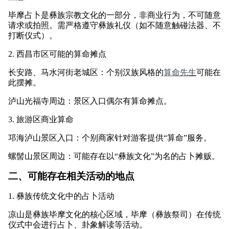
毕摩占卜是彝族宗教文化的一部分，非商业行为，不可随意
请求或拍照。需严格遵守彝族礼仪（如不随意触碰法器、不
打断仪式）。
2. 西昌市区可能的算命摊点
长安路、马水河街老城区：个别汉族风格的
算命先生
可能在
此摆摊。
泸山光福寺周边：景区入口偶尔有算命摊点。
3. 旅游区商业算命
邛海泸山景区入口：个别商家针对游客提供“算命”服务。
螺髻山景区周边：可能存在以“彝族文化”为名的占卜摊贩。
二、可能存在相关活动的地点
1. 彝族传统文化中的占卜活动
凉山是彝族毕摩文化的核心区域，毕摩（彝族祭司）在传统
仪式中会进行占卜、卦象解读等活动。