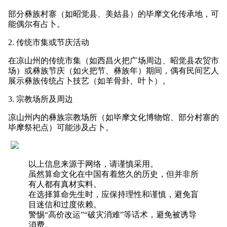
部分彝族村寨（如昭觉县、美姑县）的毕摩文化传承地，可
能偶尔有占卜。
2. 传统市集或节庆活动
在凉山州的传统市集（如西昌火把广场周边、昭觉县农贸市
场）或彝族节庆（如火把节、彝族年）期间，偶有民间艺人
展示彝族传统占卜技艺（如羊骨卦、叶卜）。
3. 宗教场所及周边
凉山州内的彝族宗教场所（如毕摩文化博物馆、部分村寨的
毕摩祭祀点）可能涉及占卜。
以上信息来源于网络，请谨慎采用。
虽然算命文化在中国有着悠久的历史，但并非所
有人都有真材实料。
在选择算命先生时，应保持理性和谨慎，避免盲
目迷信和过度依赖。
警惕“高价改运”“破灾消难”等话术，避免被诱导
消费。