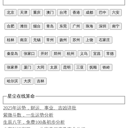
北京
天津
重庆
澳门
台湾
香港
成都
巴中
六安
合肥
潍坊
烟台
青岛
东莞
广州
珠海
深圳
南宁
桂林
南京
无锡
常州
扬州
苏州
上饶
石家庄
秦皇岛
张家口
开封
郑州
杭州
义乌
宜昌
常德
张家界
厦门
大同
太原
昆明
三亚
抚顺
铁岭
哈尔滨
大庆
吉林
星尘在线算命
2025年运势，财运、事业、吉凶详批
紫微斗数，一生运势分析
生辰八字，免费100条初步分析