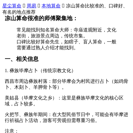
星尘算命

周易

本地算命

凉山算命比较准的、口碑好、
有名的地点推荐
凉山算命很准的师傅聚集地：
常见能找到知名算命大师：寺庙道观附近，文化
老街，旅游景点周边，传统市集。
口碑比较好算命先生，如瞎子、盲人算命，一般
需要通过熟人介绍才能找到。
一、相关信息
1. 彝族毕摩占卜（传统宗教文化）
西昌市周边彝族村落：部分毕摩会为村民进行占卜（如鸡骨
卜、木刻卜、羊胛骨卜等）。
美姑县（毕摩文化之乡）：这里是彝族毕摩文化的核心区
域，占卜较多。
火把节、彝族年期间：在大型民俗节日中，可能会有毕摩进
行祈福占卜活动，游客可旁观但需尊重习俗。
注意：