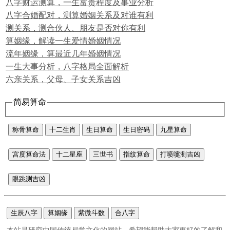
八字财运测算，一生富贵程度及事业分析
八字合婚配对，测算婚姻关系及对谁有利
测关系，测合伙人、朋友是否对你有利
算姻缘，解读一生爱情婚姻情况
流年姻缘，算最近几年婚姻情况
一生大事分析，八字格局全面解析
六亲关系，父母、子女关系吉凶
简易算命
称骨算命
十二生肖
生日算命
生日密码
九星算命
宫度算命法
十二星座
三世书
指纹算命
打喷嚏测吉凶
眼跳测吉凶
生辰八字
算姻缘
紫微斗数
合八字