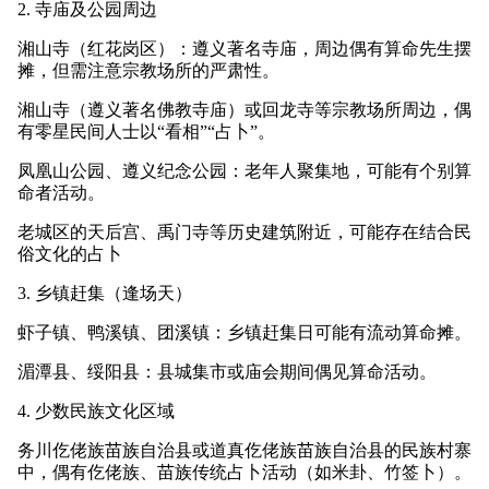
2. 寺庙及公园周边
湘山寺（红花岗区）：遵义著名寺庙，周边偶有算命先生摆
摊，但需注意宗教场所的严肃性。
湘山寺（遵义著名佛教寺庙）或回龙寺等宗教场所周边，偶
有零星民间人士以“看相”“占卜”。
凤凰山公园、遵义纪念公园：老年人聚集地，可能有个别算
命者活动。
老城区的天后宫、禹门寺等历史建筑附近，可能存在结合民
俗文化的占卜
3. 乡镇赶集（逢场天）
虾子镇、鸭溪镇、团溪镇：乡镇赶集日可能有流动算命摊。
湄潭县、绥阳县：县城集市或庙会期间偶见算命活动。
4. 少数民族文化区域
务川仡佬族苗族自治县或道真仡佬族苗族自治县的民族村寨
中，偶有仡佬族、苗族传统占卜活动（如米卦、竹签卜）。