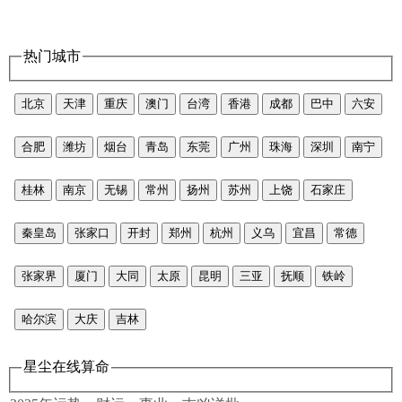
热门城市
北京
天津
重庆
澳门
台湾
香港
成都
巴中
六安
合肥
潍坊
烟台
青岛
东莞
广州
珠海
深圳
南宁
桂林
南京
无锡
常州
扬州
苏州
上饶
石家庄
秦皇岛
张家口
开封
郑州
杭州
义乌
宜昌
常德
张家界
厦门
大同
太原
昆明
三亚
抚顺
铁岭
哈尔滨
大庆
吉林
星尘在线算命