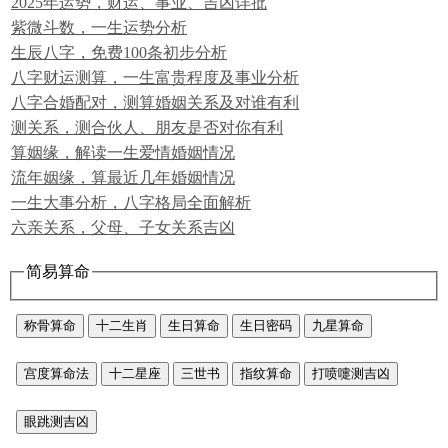
2025年运势，财运、事业、吉凶详批
紫微斗数，一生运势分析
生辰八字，免费100条初步分析
八字财运测算，一生富贵程度及事业分析
八字合婚配对，测算婚姻关系及对谁有利
测关系，测合伙人、朋友是否对你有利
算姻缘，解读一生爱情婚姻情况
流年姻缘，算最近几年婚姻情况
一生大事分析，八字格局全面解析
六亲关系，父母、子女关系吉凶
简易算命
称骨算命
十二生肖
生日算命
生日密码
九星算命
宫度算命法
十二星座
三世书
指纹算命
打喷嚏测吉凶
眼跳测吉凶