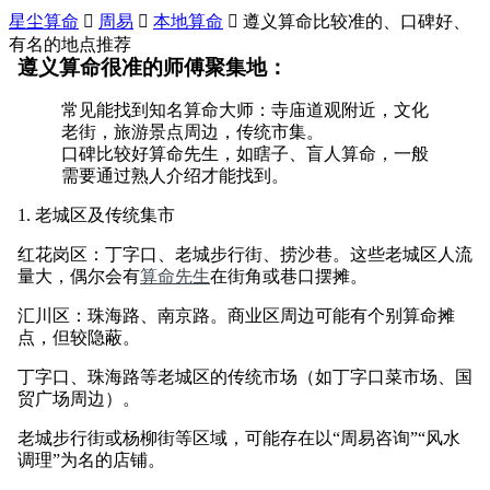
星尘算命

周易

本地算命

遵义算命比较准的、口碑好、
有名的地点推荐
遵义算命很准的师傅聚集地：
常见能找到知名算命大师：寺庙道观附近，文化
老街，旅游景点周边，传统市集。
口碑比较好算命先生，如瞎子、盲人算命，一般
需要通过熟人介绍才能找到。
1. 老城区及传统集市
红花岗区：丁字口、老城步行街、捞沙巷。这些老城区人流
量大，偶尔会有
算命先生
在街角或巷口摆摊。
汇川区：珠海路、南京路。商业区周边可能有个别算命摊
点，但较隐蔽。
丁字口、珠海路等老城区的传统市场（如丁字口菜市场、国
贸广场周边）。
老城步行街或杨柳街等区域，可能存在以“周易咨询”“风水
调理”为名的店铺。