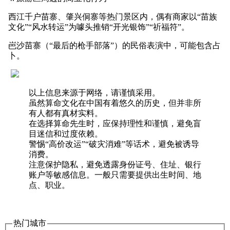
西江千户苗寨、肇兴侗寨等热门景区内，偶有商家以“苗族
文化”“风水转运”为噱头推销“开光银饰”“祈福符”。
岜沙苗寨（“最后的枪手部落”）的民俗表演中，可能包含占
卜。
以上信息来源于网络，请谨慎采用。
虽然算命文化在中国有着悠久的历史，但并非所
有人都有真材实料。
在选择算命先生时，应保持理性和谨慎，避免盲
目迷信和过度依赖。
警惕“高价改运”“破灾消难”等话术，避免被诱导
消费。
注意保护隐私，避免透露身份证号、住址、银行
账户等敏感信息。一般只需要提供出生时间、地
点、职业。
热门城市