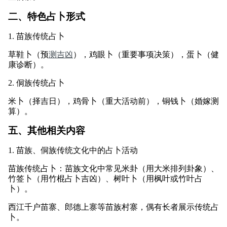
二、特色占卜形式
1. 苗族传统占卜
草鞋卜（预
测吉凶
），鸡眼卜（重要事项决策），蛋卜（健
康诊断）。
2. 侗族传统占卜
米卜（择吉日），鸡骨卜（重大活动前），铜钱卜（婚嫁测
算）。
五、其他相关内容
1. 苗族、侗族传统文化中的占卜活动
苗族传统占卜：苗族文化中常见米卦（用大米排列卦象）、
竹签卜（用竹棍占卜吉凶）、树叶卜（用枫叶或竹叶占
卜）。
西江千户苗寨、郎德上寨等苗族村寨，偶有长者展示传统占
卜。