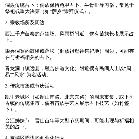
侗族传统占卜：侗族保留龟甲占卜、牛骨卦等习俗，常见于
祭祀或重大决策（如“萨岁”崇拜仪式）。
2. 宗教场所及周边
西江千户苗寨的芦笙场、风雨桥附近，偶有苗族长者展示占
卜。
肇兴侗寨的鼓楼或萨坛（侗族祖母神祭祀地）周边，可能存
在与祈福相关的占卜。
青龙洞（镇远县，融合佛道文化）附近偶有民间人士以“周
易”“风水”为名活动。
3. 传统市集或节庆活动
凯里老城区（如韶山南路、北京东路）的周末市集，或下司
古镇的传统集市，偶有苗族手艺人展示占卜技艺（如竹签
卜）。
台江姊妹节、雷山苗年等大型节庆期间，可能出现与祈福相
关的占卜。
4. 旅游区周边的商业化行为