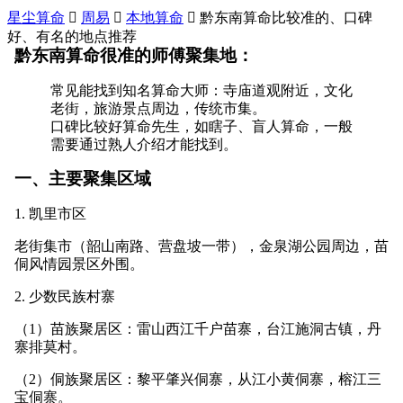
星尘算命

周易

本地算命

黔东南算命比较准的、口碑
好、有名的地点推荐
黔东南算命很准的师傅聚集地：
常见能找到知名算命大师：寺庙道观附近，文化
老街，旅游景点周边，传统市集。
口碑比较好算命先生，如瞎子、盲人算命，一般
需要通过熟人介绍才能找到。
一、主要聚集区域
1. 凯里市区
老街集市（韶山南路、营盘坡一带），金泉湖公园周边，苗
侗风情园景区外围。
2. 少数民族村寨
（1）苗族聚居区：雷山西江千户苗寨，台江施洞古镇，丹
寨排莫村。
（2）侗族聚居区：黎平肇兴侗寨，从江小黄侗寨，榕江三
宝侗寨。