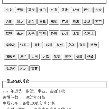
北京
天津
重庆
澳门
台湾
香港
成都
巴中
六安
合肥
潍坊
烟台
青岛
东莞
广州
珠海
深圳
南宁
桂林
南京
无锡
常州
扬州
苏州
上饶
石家庄
秦皇岛
张家口
开封
郑州
杭州
义乌
宜昌
常德
张家界
厦门
大同
太原
昆明
三亚
抚顺
铁岭
哈尔滨
大庆
吉林
星尘在线算命
2025年运势，财运、事业、吉凶详批
紫微斗数，一生运势分析
生辰八字，免费100条初步分析