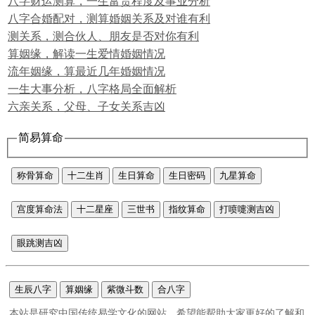
八字财运测算，一生富贵程度及事业分析
八字合婚配对，测算婚姻关系及对谁有利
测关系，测合伙人、朋友是否对你有利
算姻缘，解读一生爱情婚姻情况
流年姻缘，算最近几年婚姻情况
一生大事分析，八字格局全面解析
六亲关系，父母、子女关系吉凶
简易算命
称骨算命
十二生肖
生日算命
生日密码
九星算命
宫度算命法
十二星座
三世书
指纹算命
打喷嚏测吉凶
眼跳测吉凶
生辰八字
算姻缘
紫微斗数
合八字
本站是研究中国传统易学文化的网站，希望能帮助大家更好的了解和