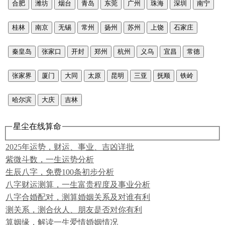
合肥
潍坊
烟台
青岛
东莞
广州
珠海
深圳
南宁
桂林
南京
无锡
常州
扬州
苏州
上饶
石家庄
秦皇岛
张家口
开封
郑州
杭州
义乌
宜昌
常德
张家界
厦门
大同
太原
昆明
三亚
抚顺
铁岭
哈尔滨
大庆
吉林
星尘在线算命
2025年运势，财运、事业、吉凶详批
紫微斗数，一生运势分析
生辰八字，免费100条初步分析
八字财运测算，一生富贵程度及事业分析
八字合婚配对，测算婚姻关系及对谁有利
测关系，测合伙人、朋友是否对你有利
算姻缘，解读一生爱情婚姻情况