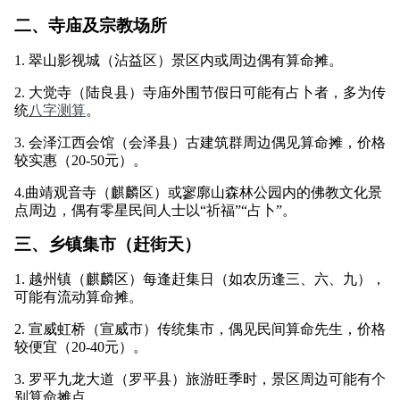
二、寺庙及宗教场所
1. 翠山影视城（沾益区）景区内或周边偶有算命摊。
2. 大觉寺（陆良县）寺庙外围节假日可能有占卜者，多为传
统
八字测算
。
3. 会泽江西会馆（会泽县）古建筑群周边偶见算命摊，价格
较实惠（20-50元）。
4.曲靖观音寺（麒麟区）或寥廓山森林公园内的佛教文化景
点周边，偶有零星民间人士以“祈福”“占卜”。
三、乡镇集市（赶街天）
1. 越州镇（麒麟区）每逢赶集日（如农历逢三、六、九），
可能有流动算命摊。
2. 宣威虹桥（宣威市）传统集市，偶见民间算命先生，价格
较便宜（20-40元）。
3. 罗平九龙大道（罗平县）旅游旺季时，景区周边可能有个
别算命摊点。