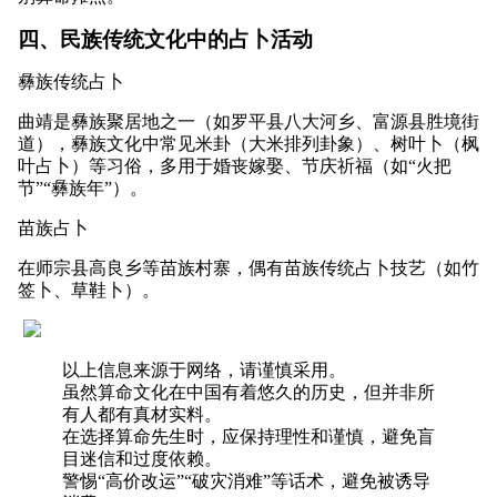
四、民族传统文化中的占卜活动
彝族传统占卜
曲靖是彝族聚居地之一（如罗平县八大河乡、富源县胜境街
道），彝族文化中常见米卦（大米排列卦象）、树叶卜（枫
叶占卜）等习俗，多用于婚丧嫁娶、节庆祈福（如“火把
节”“彝族年”）。
苗族占卜
在师宗县高良乡等苗族村寨，偶有苗族传统占卜技艺（如竹
签卜、草鞋卜）。
以上信息来源于网络，请谨慎采用。
虽然算命文化在中国有着悠久的历史，但并非所
有人都有真材实料。
在选择算命先生时，应保持理性和谨慎，避免盲
目迷信和过度依赖。
警惕“高价改运”“破灾消难”等话术，避免被诱导