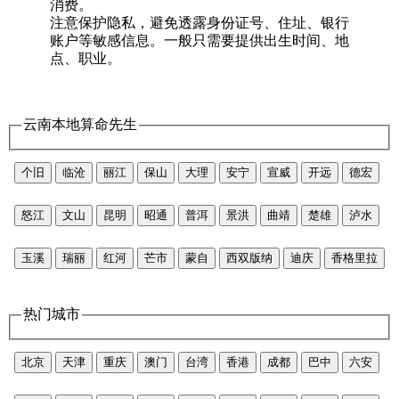
消费。
注意保护隐私，避免透露身份证号、住址、银行
账户等敏感信息。一般只需要提供出生时间、地
点、职业。
云南本地算命先生
个旧
临沧
丽江
保山
大理
安宁
宣威
开远
德宏
怒江
文山
昆明
昭通
普洱
景洪
曲靖
楚雄
泸水
玉溪
瑞丽
红河
芒市
蒙自
西双版纳
迪庆
香格里拉
热门城市
北京
天津
重庆
澳门
台湾
香港
成都
巴中
六安