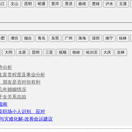
怒江
文山
昆明
昭通
普洱
景洪
曲靖
楚雄
泸水
玉溪
合肥
潍坊
烟台
青岛
东莞
广州
珠海
深圳
南宁
桂林
大同
太原
昆明
三亚
抚顺
铁岭
哈尔滨
大庆
吉林
势分析
生富贵程度及事业分析
、朋友是否对你有利
几年婚姻情况
子女关系吉凶
指南
及职场小人识别、应对
与灾难化解-改善命运建议