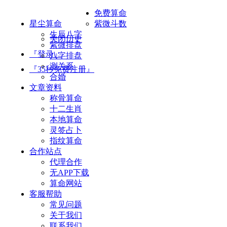
免费算命
星尘算命
紫微斗数
生辰八字
关闭历史
紫微排盘
『登录』
八字排盘
测关系
『35秒免费注册』
合婚
文章资料
称骨算命
十二生肖
本地算命
灵签占卜
指纹算命
合作站点
代理合作
无APP下载
算命网站
客服帮助
常见问题
关于我们
联系我们