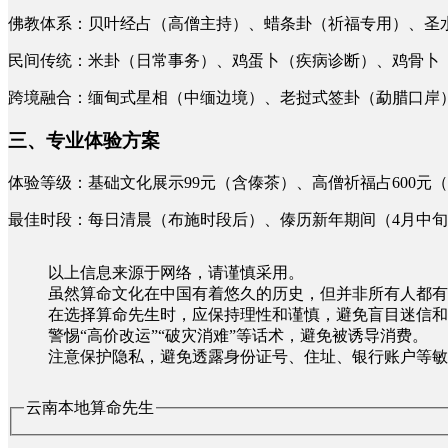
佛教体系：贝叶经占（高僧主持）、蜡条卦（祈福专用）、圣
民间传统：米卦（日常事务）、鸡蛋卜（疾病诊断）、鸡骨卜
跨境融合：缅甸式星相（中缅边境）、老挝式签卦（勐腊口岸
三、专业体验方案
体验等级：基础文化展示99元（含傣茶）、高僧祈福占600元
最佳时段：每日清晨（布施时段后）、傣历新年期间（4月中
以上信息来源于网络，请谨慎采用。
虽然算命文化在中国有着悠久的历史，但并非所有人都有
在选择算命先生时，应保持理性和谨慎，避免盲目迷信和
警惕“高价改运”“破灾消难”等话术，避免被诱导消费。
注意保护隐私，避免透露身份证号、住址、银行账户等敏
云南本地算命先生