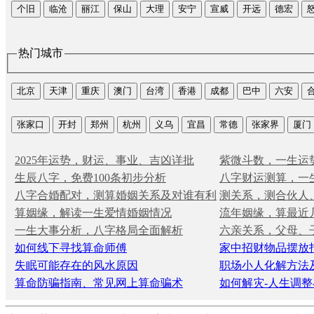
个旧
临沧
丽江
保山
大理
安宁
宣威
开远
德宏
热门城市
北京
天津
重庆
澳门
台湾
香港
成都
巴中
六安
张家口
开封
郑州
杭州
义乌
宜昌
常德
张家界
厦门
2025年运势，财运、事业、吉凶详批
紫微斗数，一生运
生辰八字，免费100条初步分析
八字财运测算，一
八字合婚配对，测算婚姻关系及对谁有利
测关系，测合伙人
算姻缘，解读一生爱情婚姻情况
流年姻缘，算最近
一生大事分析，八字格局全面解析
六亲关系，父母、
如何线下寻找算命师傅
家中招财物品摆放
失眠可能存在的风水原因
职场小人化解方法
算命防骗指南、常见网上算命骗术
如何解灾-人生调整