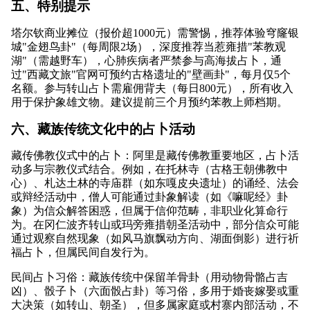
五、特别提示
塔尔钦商业摊位（报价超1000元）需警惕，推荐体验穹窿银
城"金翅鸟卦"（每周限2场），深度推荐当惹雍措"苯教观
湖"（需越野车），心肺疾病者严禁参与高海拔占卜，通
过"西藏文旅"官网可预约古格遗址的"壁画卦"，每月仅5个
名额。参与转山占卜需雇佣背夫（每日800元），所有收入
用于保护象雄文物。建议提前三个月预约苯教上师档期。
六、藏族传统文化中的占卜活动
藏传佛教仪式中的占卜：阿里是藏传佛教重要地区，占卜活
动多与宗教仪式结合。例如，在托林寺（古格王朝佛教中
心）、札达土林的寺庙群（如东嘎皮央遗址）的诵经、法会
或辩经活动中，僧人可能通过卦象解读（如《嘛呢经》卦
象）为信众解答困惑，但属于信仰范畴，非职业化算命行
为。在冈仁波齐转山或玛旁雍措朝圣活动中，部分信众可能
通过观察自然现象（如风马旗飘动方向、湖面倒影）进行祈
福占卜，但属民间自发行为。
民间占卜习俗：藏族传统中保留羊骨卦（用动物骨骼占吉
凶）、骰子卜（六面骰占卦）等习俗，多用于婚丧嫁娶或重
大决策（如转山、朝圣），但多属家庭或村寨内部活动，不