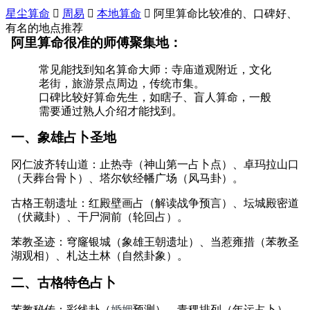
星尘算命

周易

本地算命

阿里算命比较准的、口碑好、
有名的地点推荐
阿里算命很准的师傅聚集地：
常见能找到知名算命大师：寺庙道观附近，文化
老街，旅游景点周边，传统市集。
口碑比较好算命先生，如瞎子、盲人算命，一般
需要通过熟人介绍才能找到。
一、象雄占卜圣地
冈仁波齐转山道：止热寺（神山第一占卜点）、卓玛拉山口
（天葬台骨卜）、塔尔钦经幡广场（风马卦）。
古格王朝遗址：红殿壁画占（解读战争预言）、坛城殿密道
（伏藏卦）、干尸洞前（轮回占）。
苯教圣迹：穹窿银城（象雄王朝遗址）、当惹雍措（苯教圣
湖观相）、札达土林（自然卦象）。
二、古格特色占卜
苯教秘传：彩线卦（
婚姻
预测）、青稞排列（年运占卜）、