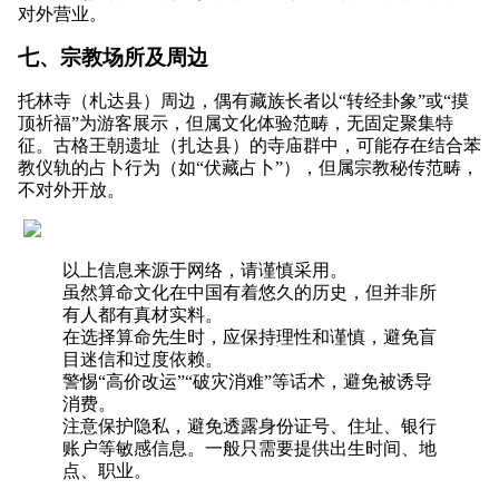
对外营业。
七、宗教场所及周边
托林寺（札达县）周边，偶有藏族长者以“转经卦象”或“摸
顶祈福”为游客展示，但属文化体验范畴，无固定聚集特
征。古格王朝遗址（扎达县）的寺庙群中，可能存在结合苯
教仪轨的占卜行为（如“伏藏占卜”），但属宗教秘传范畴，
不对外开放。
以上信息来源于网络，请谨慎采用。
虽然算命文化在中国有着悠久的历史，但并非所
有人都有真材实料。
在选择算命先生时，应保持理性和谨慎，避免盲
目迷信和过度依赖。
警惕“高价改运”“破灾消难”等话术，避免被诱导
消费。
注意保护隐私，避免透露身份证号、住址、银行
账户等敏感信息。一般只需要提供出生时间、地
点、职业。