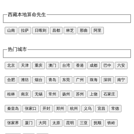
西藏本地算命先生
山南
拉萨
日喀则
昌都
林芝
那曲
阿里
热门城市
北京
天津
重庆
澳门
台湾
香港
成都
巴中
六安
合肥
潍坊
烟台
青岛
东莞
广州
珠海
深圳
南宁
桂林
南京
无锡
常州
扬州
苏州
上饶
石家庄
秦皇岛
张家口
开封
郑州
杭州
义乌
宜昌
常德
张家界
厦门
大同
太原
昆明
三亚
抚顺
铁岭