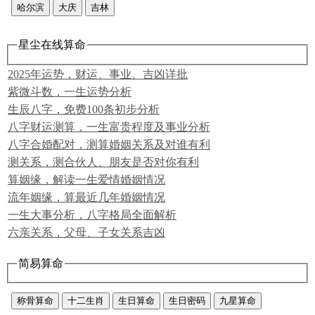
哈尔滨
大庆
吉林
星尘在线算命
2025年运势，财运、事业、吉凶详批
紫微斗数，一生运势分析
生辰八字，免费100条初步分析
八字财运测算，一生富贵程度及事业分析
八字合婚配对，测算婚姻关系及对谁有利
测关系，测合伙人、朋友是否对你有利
算姻缘，解读一生爱情婚姻情况
流年姻缘，算最近几年婚姻情况
一生大事分析，八字格局全面解析
六亲关系，父母、子女关系吉凶
简易算命
称骨算命
十二生肖
生日算命
生日密码
九星算命