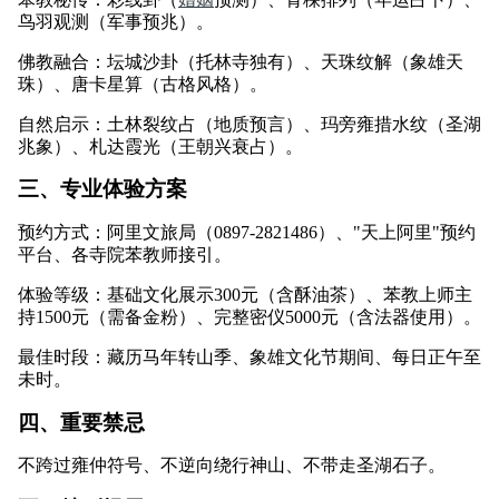
鸟羽观测（军事预兆）。
佛教融合：坛城沙卦（托林寺独有）、天珠纹解（象雄天
珠）、唐卡星算（古格风格）。
自然启示：土林裂纹占（地质预言）、玛旁雍措水纹（圣湖
兆象）、札达霞光（王朝兴衰占）。
三、专业体验方案
预约方式：阿里文旅局（0897-2821486）、"天上阿里"预约
平台、各寺院苯教师接引。
体验等级：基础文化展示300元（含酥油茶）、苯教上师主
持1500元（需备金粉）、完整密仪5000元（含法器使用）。
最佳时段：藏历马年转山季、象雄文化节期间、每日正午至
未时。
四、重要禁忌
不跨过雍仲符号、不逆向绕行神山、不带走圣湖石子。