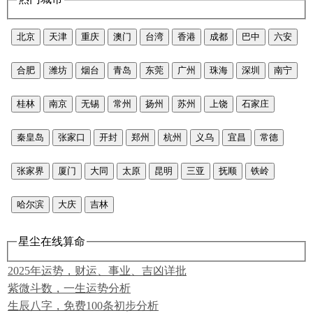
北京
天津
重庆
澳门
台湾
香港
成都
巴中
六安
合肥
潍坊
烟台
青岛
东莞
广州
珠海
深圳
南宁
桂林
南京
无锡
常州
扬州
苏州
上饶
石家庄
秦皇岛
张家口
开封
郑州
杭州
义乌
宜昌
常德
张家界
厦门
大同
太原
昆明
三亚
抚顺
铁岭
哈尔滨
大庆
吉林
星尘在线算命
2025年运势，财运、事业、吉凶详批
紫微斗数，一生运势分析
生辰八字，免费100条初步分析