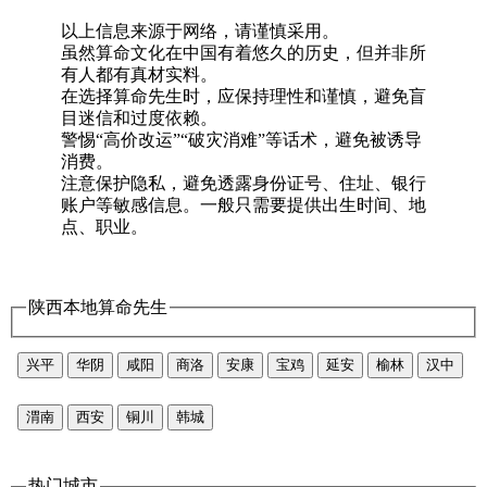
以上信息来源于网络，请谨慎采用。
虽然算命文化在中国有着悠久的历史，但并非所
有人都有真材实料。
在选择算命先生时，应保持理性和谨慎，避免盲
目迷信和过度依赖。
警惕“高价改运”“破灾消难”等话术，避免被诱导
消费。
注意保护隐私，避免透露身份证号、住址、银行
账户等敏感信息。一般只需要提供出生时间、地
点、职业。
陕西本地算命先生
兴平
华阴
咸阳
商洛
安康
宝鸡
延安
榆林
汉中
渭南
西安
铜川
韩城
热门城市