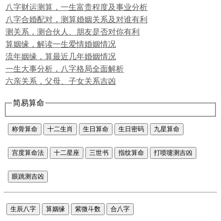
八字财运测算，一生富贵程度及事业分析
八字合婚配对，测算婚姻关系及对谁有利
测关系，测合伙人、朋友是否对你有利
算姻缘，解读一生爱情婚姻情况
流年姻缘，算最近几年婚姻情况
一生大事分析，八字格局全面解析
六亲关系，父母、子女关系吉凶
简易算命
称骨算命
十二生肖
生日算命
生日密码
九星算命
宫度算命法
十二星座
三世书
指纹算命
打喷嚏测吉凶
眼跳测吉凶
生辰八字
算姻缘
紫微斗数
合八字