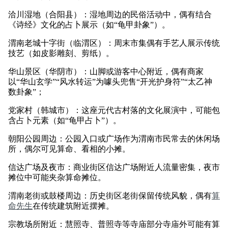
洽川湿地（合阳县）：湿地周边的民俗活动中，偶有结合
《诗经》文化的占卜展示（如“龟甲卦象”）。
渭南老城十字街（临渭区）：周末市集偶有手艺人展示传统
技艺（如皮影雕刻、剪纸）。
华山景区（华阴市）：山脚或游客中心附近，偶有商家
以“华山玄学”“风水转运”为噱头兜售“开光护身符”“太乙神
数卦象”；
党家村（韩城市）：这座元代古村落的文化展演中，可能包
含占卜元素（如“龟甲占卜”）。
朝阳公园周边：公园入口或广场作为渭南市民常去的休闲场
所，偶尔可见算命、看相的小摊。
信达广场及夜市：商业街区信达广场附近人流量密集，夜市
摊位中可能夹杂算命摊位。
渭南老街或鼓楼周边：历史街区老街保留传统风貌，偶有
算
命先生
在传统建筑附近摆摊。
宗教场所附近：慧照寺、普照寺等寺庙部分寺庙外可能有算