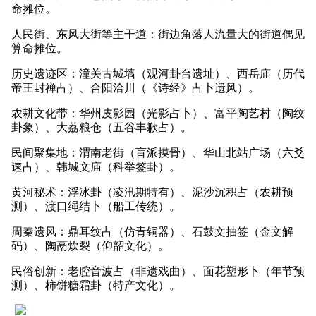
命摊位。
人民街、东风大街等主干道：街边角落人流量大的街道偶见
算命摊位。
历史遗迹区：潼关古城墙（观河卦台遗址）、西岳庙（历代
帝王封禅占）、合阳洽川（《诗经》占卜遗风）。
农耕文化带：华州皮影园（光影占卜）、富平陶艺村（陶纹
卦象）、大荔粮仓（五谷丰歉占）。
民间聚集地：渭南老街（盲派摸骨）、华山北站广场（六爻
速占）、韩城文庙（科举签卦）。
黄河秘术：浮冰卦（凌汛期特有）、泥沙沉积占（农耕预
测）、渡口绳结卜（船工传统）。
周秦遗风：鼎耳纹占（仿青铜器）、石鼓文抽签（金文解
码）、陶鬲炊裂（仰韶文化）。
民俗创新：老腔音波占（非遗戏曲）、面花塑形卜（年节预
测）、柿饼糖霜卦（特产文化）。