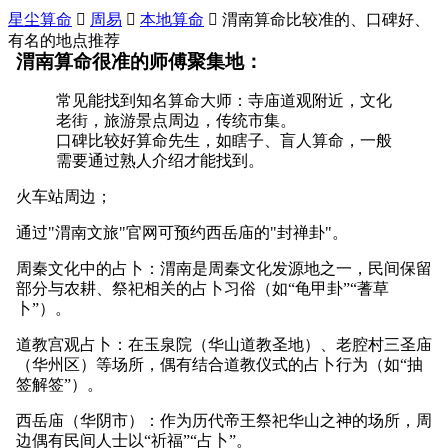
星尘算命

周易

本地算命

渭南算命比较准的、口碑好、
有名的地点推荐
渭南算命很准的师傅聚集地：
常见能找到知名算命大师：寺庙道观附近，文化
老街，旅游景点周边，传统市集。
口碑比较好算命先生，如瞎子、盲人算命，一般
需要通过熟人介绍才能找到。
火车站周边；
通过"渭南文旅"官网可预约西岳庙的"封禅卦"。
周秦文化中的占卜：渭南是周秦文化发源地之一，民间保留
部分与农耕、祭祀相关的占卜习俗（如“龟甲卦”“蓍草
卜”）。
道教宫观占卜：在玉泉院（华山道教圣地）、老腔村三圣庙
（华州区）等场所，偶有结合道教仪式的占卜行为（如“抽
签解签”）。
西岳庙（华阴市）：作为历代帝王祭祀华山之神的场所，周
边偶有民间人士以“祈福”“占卜”。