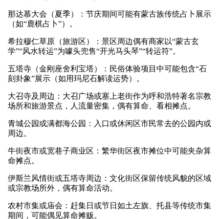
那达慕大会（夏季）：节庆期间可能有蒙古族传统占卜展示
（如“鹿棋占卜”）。
希拉穆仁草原（旅游区）：景区周边偶有商家以“蒙古玄
学”“风水转运”为噱头兜售“开光马头琴”“转运符”。
五塔寺（金刚座舍利宝塔）：民俗体验项目中可能包含“石
刻卦象”展示（如用玛尼石解读运势）。
大召寺及周边：大召广场或塞上老街作为呼和浩特著名宗教
场所和旅游景点，人流量密集，偶有算命、看相摊点。
青城公园或满都海公园：入口或休闲区市民常去的公园内或
周边。
牛街夜市或宽巷子商业区：繁华街区夜市摊位中可能夹杂算
命摊点。
伊斯兰风情街或五塔寺周边：文化街区保留传统风貌的区域
或宗教场所外，偶有算命活动。
农村市集或庙会：赶集日或节日如土左旗、托县等传统市集
期间，可能偶见算命摊贩。