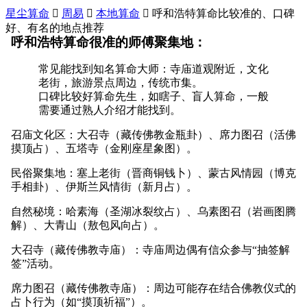
星尘算命

周易

本地算命

呼和浩特算命比较准的、口碑
好、有名的地点推荐
呼和浩特算命很准的师傅聚集地：
常见能找到知名算命大师：寺庙道观附近，文化
老街，旅游景点周边，传统市集。
口碑比较好算命先生，如瞎子、盲人算命，一般
需要通过熟人介绍才能找到。
召庙文化区：大召寺（藏传佛教金瓶卦）、席力图召（活佛
摸顶占）、五塔寺（金刚座星象图）。
民俗聚集地：塞上老街（晋商铜钱卜）、蒙古风情园（博克
手相卦）、伊斯兰风情街（新月占）。
自然秘境：哈素海（圣湖冰裂纹占）、乌素图召（岩画图腾
解）、大青山（敖包风向占）。
大召寺（藏传佛教寺庙）：寺庙周边偶有信众参与“抽签解
签”活动。
席力图召（藏传佛教寺庙）：周边可能存在结合佛教仪式的
占卜行为（如“摸顶祈福”）。