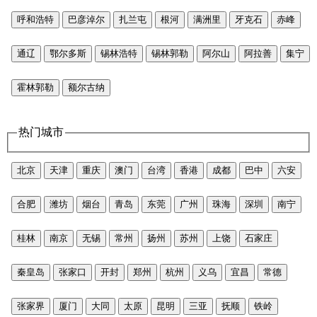
呼和浩特
巴彦淖尔
扎兰屯
根河
满洲里
牙克石
赤峰
通辽
鄂尔多斯
锡林浩特
锡林郭勒
阿尔山
阿拉善
集宁
霍林郭勒
额尔古纳
热门城市
北京
天津
重庆
澳门
台湾
香港
成都
巴中
六安
合肥
潍坊
烟台
青岛
东莞
广州
珠海
深圳
南宁
桂林
南京
无锡
常州
扬州
苏州
上饶
石家庄
秦皇岛
张家口
开封
郑州
杭州
义乌
宜昌
常德
张家界
厦门
大同
太原
昆明
三亚
抚顺
铁岭