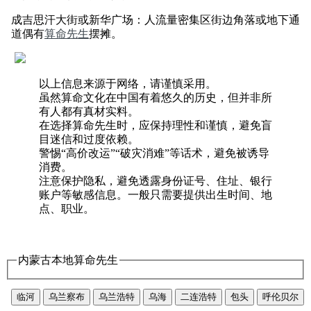
成吉思汗大街或新华广场：人流量密集区街边角落或地下通
道偶有
算命先生
摆摊。
以上信息来源于网络，请谨慎采用。
虽然算命文化在中国有着悠久的历史，但并非所
有人都有真材实料。
在选择算命先生时，应保持理性和谨慎，避免盲
目迷信和过度依赖。
警惕“高价改运”“破灾消难”等话术，避免被诱导
消费。
注意保护隐私，避免透露身份证号、住址、银行
账户等敏感信息。一般只需要提供出生时间、地
点、职业。
内蒙古本地算命先生
临河
乌兰察布
乌兰浩特
乌海
二连浩特
包头
呼伦贝尔