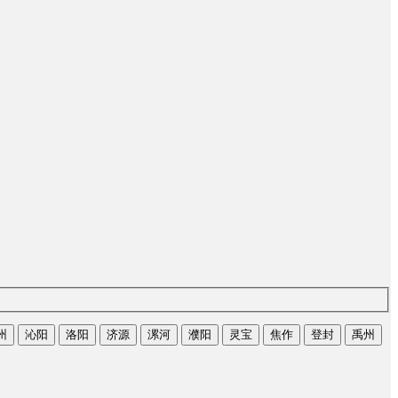
州
沁阳
洛阳
济源
漯河
濮阳
灵宝
焦作
登封
禹州