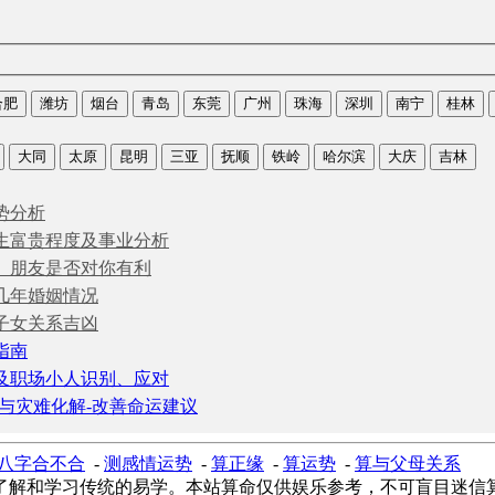
合肥
潍坊
烟台
青岛
东莞
广州
珠海
深圳
南宁
桂林
大同
太原
昆明
三亚
抚顺
铁岭
哈尔滨
大庆
吉林
势分析
生富贵程度及事业分析
、朋友是否对你有利
几年婚姻情况
子女关系吉凶
指南
及职场小人识别、应对
与灾难化解-改善命运建议
八字合不合
-
测感情运势
-
算正缘
-
算运势
-
算与父母关系
了解和学习传统的易学。本站算命仅供娱乐参考，不可盲目迷信