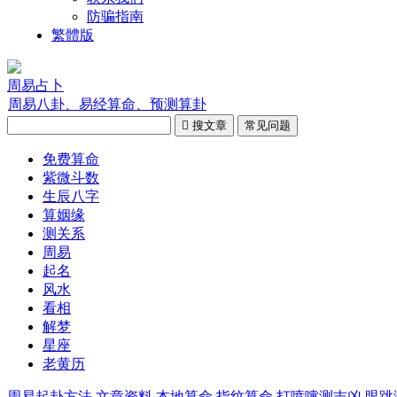
防骗指南
繁體版
周易占卜
周易八卦、易经算命、预测算卦

搜文章
常见问题
免费算命
紫微斗数
生辰八字
算姻缘
测关系
周易
起名
风水
看相
解梦
星座
老黄历
周易起卦方法
文章资料
本地算命
指纹算命
打喷嚏测吉凶
眼跳