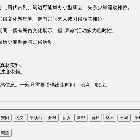
寺（唐代古刹）周边可能举办小型庙会，夹杂少量流动摊位。
民俗文化聚集地，偶有民间艺人或习俗相关摊位。
间，偶有民俗文化展示，但“算命”活动多为临时性。
因历史渊源参与民俗活动。
真材实料。
过度依赖。
感信息。一般只需要提供出生时间、地点、职业。
安阳
巩义
平顶山
开封
新乡
新密
新郑
林州
永城
汝
鹤壁