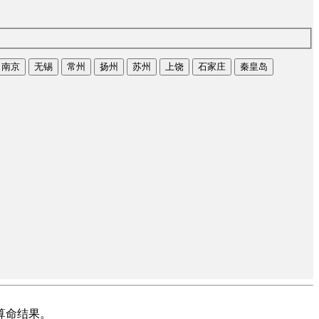
南京
无锡
常州
扬州
苏州
上饶
石家庄
秦皇岛
算命结果。