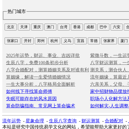
热门城市
北京
天津
重庆
澳门
台湾
香港
成都
巴中
六安
张家口
开封
郑州
杭州
义乌
宜昌
常德
张家界
厦门
2025年运势，财运、事业、吉凶详批
紫微斗数，一生运
生辰八字，免费100条初步分析
八字财运测算，一
八字合婚配对，测算婚姻关系及对谁有利
测关系，测合伙人
算姻缘，解读一生爱情婚姻情况
流年姻缘，算最近
一生大事分析，八字格局全面解析
六亲关系，父母、
如何线下寻找算命师傅
家中招财物品摆放
失眠可能存在的风水原因
职场小人化解方法
算命防骗指南、常见网上算命骗术
如何解灾-人生调整
流年运势
-
星象命理
-
生辰八字查询
-
财运测算
-
合婚配对
-
本站是研究中国传统易学文化的网站，希望能帮助大家更好的