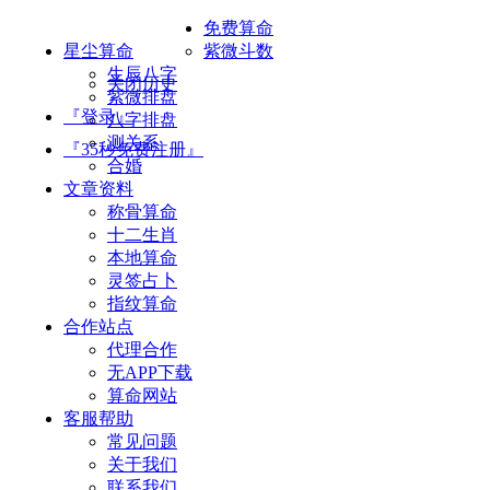
免费算命
星尘算命
紫微斗数
生辰八字
关闭历史
紫微排盘
『登录』
八字排盘
测关系
『35秒免费注册』
合婚
文章资料
称骨算命
十二生肖
本地算命
灵签占卜
指纹算命
合作站点
代理合作
无APP下载
算命网站
客服帮助
常见问题
关于我们
联系我们