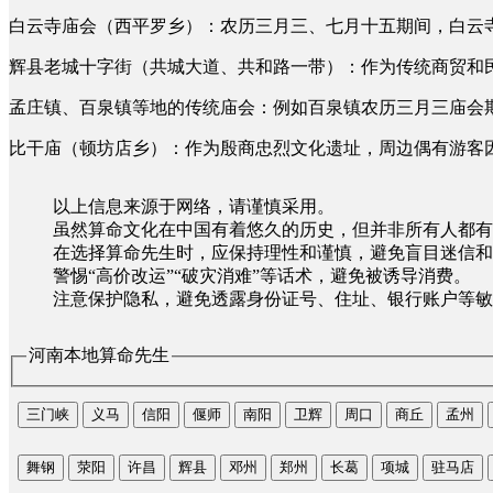
白云寺庙会（西平罗乡）：农历三月三、七月十五期间，白云
辉县老城十字街（共城大道、共和路一带）：作为传统商贸和
孟庄镇、百泉镇等地的传统庙会：例如百泉镇农历三月三庙会期
比干庙（顿坊店乡）：作为殷商忠烈文化遗址，周边偶有游客
以上信息来源于网络，请谨慎采用。
虽然算命文化在中国有着悠久的历史，但并非所有人都有
在选择算命先生时，应保持理性和谨慎，避免盲目迷信和
警惕“高价改运”“破灾消难”等话术，避免被诱导消费。
注意保护隐私，避免透露身份证号、住址、银行账户等敏
河南本地算命先生
三门峡
义马
信阳
偃师
南阳
卫辉
周口
商丘
孟州
舞钢
荥阳
许昌
辉县
邓州
郑州
长葛
项城
驻马店