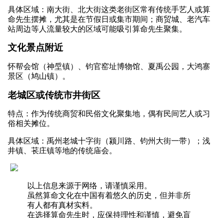
具体区域：南大街、北大街这类老街区常有传统手艺人或算
命先生摆摊，尤其是在节假日或集市期间；商贸城、老汽车
站周边等人流量较大的区域可能吸引算命先生聚集。
文化景点附近
怀帮会馆（神垕镇）、钧官窑址博物馆、夏禹公园，大鸿寨
景区（鸠山镇）。
老城区或传统市井街区
特点：作为传统商贸和民俗文化聚集地，偶有民间艺人或习
俗相关摊位。
具体区域：禹州老城十字街（颍川路、钧州大街一带）；浅
井镇、苌庄镇等地的传统庙会。
以上信息来源于网络，请谨慎采用。
虽然算命文化在中国有着悠久的历史，但并非所
有人都有真材实料。
在选择算命先生时，应保持理性和谨慎，避免盲