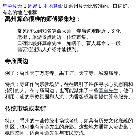
星尘算命

周易

本地算命

禹州算命比较准的、口碑好、
有名的地点推荐
禹州算命很准的师傅聚集地：
常见能找到知名算命大师：寺庙道观附近，文化
老街，旅游景点周边，传统市集。
口碑比较好算命先生，如瞎子、盲人算命，一般
需要通过熟人介绍才能找到。
寺庙周边
例子：禹州天宁万寿寺、禹王庙、天宁寺、城隍庙等。
特点：寺庙作为宗教场所，往往吸引了许多寻求心灵慰藉和
指引的人。在寺庙周边，也可能聚集了一些
算命先生
，他们
利用寺庙的宗教氛围和人流，为香客或游客提供算命服务。
传统市场或老街
特点：禹州的一些传统市场或老街，如具有历史文化底蕴的
街区，也可能有算命先生的身影。这些地方通常人流密集，
氛围悠闲，适合算命先生与市民交流。