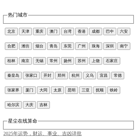
热门城市
北京
天津
重庆
澳门
台湾
香港
成都
巴中
六安
合肥
潍坊
烟台
青岛
东莞
广州
珠海
深圳
南宁
桂林
南京
无锡
常州
扬州
苏州
上饶
石家庄
秦皇岛
张家口
开封
郑州
杭州
义乌
宜昌
常德
张家界
厦门
大同
太原
昆明
三亚
抚顺
铁岭
哈尔滨
大庆
吉林
星尘在线算命
2025年运势，财运、事业、吉凶详批