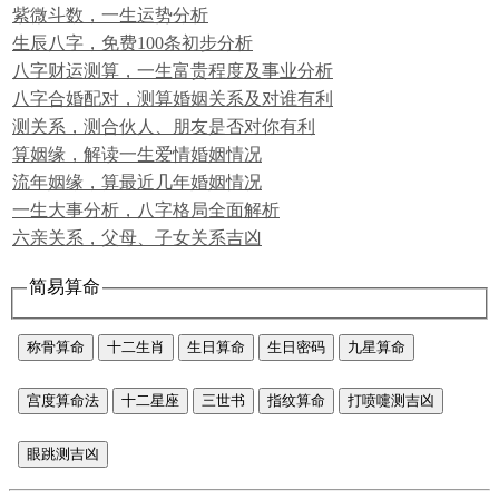
紫微斗数，一生运势分析
生辰八字，免费100条初步分析
八字财运测算，一生富贵程度及事业分析
八字合婚配对，测算婚姻关系及对谁有利
测关系，测合伙人、朋友是否对你有利
算姻缘，解读一生爱情婚姻情况
流年姻缘，算最近几年婚姻情况
一生大事分析，八字格局全面解析
六亲关系，父母、子女关系吉凶
简易算命
称骨算命
十二生肖
生日算命
生日密码
九星算命
宫度算命法
十二星座
三世书
指纹算命
打喷嚏测吉凶
眼跳测吉凶