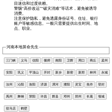
目迷信和过度依赖。
警惕“高价改运”“破灾消难”等话术，避免被诱导
消费。
注意保护隐私，避免透露身份证号、住址、银行
账户等敏感信息。一般只需要提供出生时间、地
点、职业。
河南本地算命先生
三门峡
义马
信阳
偃师
南阳
卫辉
周口
商丘
孟州
安阳
巩义
平顶山
开封
新乡
新密
新郑
林州
永城
汝州
沁阳
洛阳
济源
漯河
濮阳
灵宝
焦作
登封
禹州
舞钢
荥阳
许昌
辉县
邓州
郑州
长葛
项城
驻马店
鹤壁