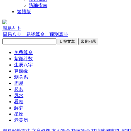
防骗指南
繁體版
周易占卜
周易八卦、易经算命、预测算卦

搜文章
常见问题
免费算命
紫微斗数
生辰八字
算姻缘
测关系
周易
起名
风水
看相
解梦
星座
老黄历
周易起卦方法
文章资料
本地算命
指纹算命
打喷嚏测吉凶
眼跳