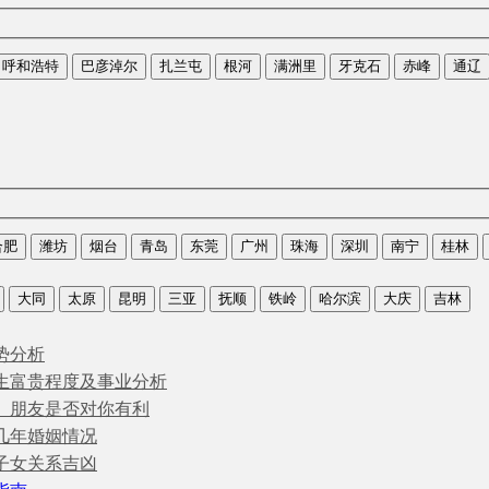
呼和浩特
巴彦淖尔
扎兰屯
根河
满洲里
牙克石
赤峰
通辽
合肥
潍坊
烟台
青岛
东莞
广州
珠海
深圳
南宁
桂林
大同
太原
昆明
三亚
抚顺
铁岭
哈尔滨
大庆
吉林
势分析
生富贵程度及事业分析
、朋友是否对你有利
几年婚姻情况
子女关系吉凶