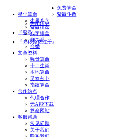
免费算命
星尘算命
紫微斗数
生辰八字
关闭历史
紫微排盘
『登录』
八字排盘
测关系
『35秒免费注册』
合婚
文章资料
称骨算命
十二生肖
本地算命
灵签占卜
指纹算命
合作站点
代理合作
无APP下载
算命网站
客服帮助
常见问题
关于我们
联系我们