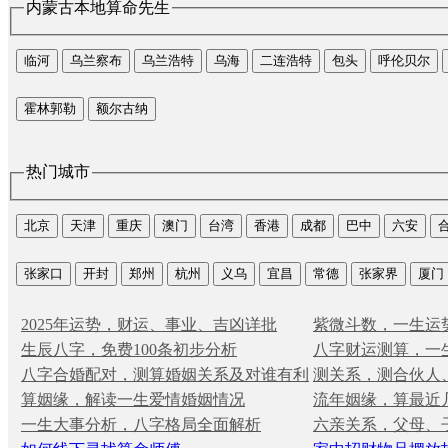
内蒙古本地算命先生
临河
乌兰察布
乌兰浩特
乌海
二连浩特
包头
呼伦贝尔
霍林郭勒
额尔古纳
热门城市
北京
天津
重庆
澳门
台湾
香港
成都
巴中
六安
张家口
开封
郑州
杭州
义乌
宜昌
常德
张家界
厦门
2025年运势，财运、事业、吉凶详批
紫微斗数，一生运
生辰八字，免费100条初步分析
八字财运测算，一
八字合婚配对，测算婚姻关系及对谁有利
测关系，测合伙人
算姻缘，解读一生爱情婚姻情况
流年姻缘，算最近
一生大事分析，八字格局全面解析
六亲关系，父母、