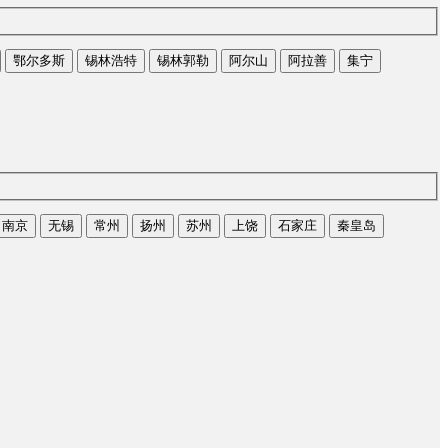
鄂尔多斯
锡林浩特
锡林郭勒
阿尔山
阿拉善
集宁
南京
无锡
常州
扬州
苏州
上饶
石家庄
秦皇岛