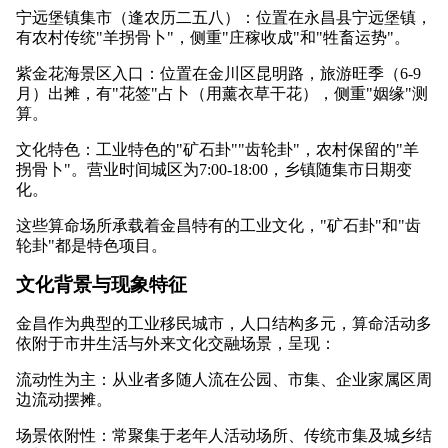
宁远堡镇集市（逢农历二五八）：位置在永昌县宁远堡镇，
有农村传统"羊拐骨卜"，侧重"庄稼收成"和"牲畜运势"。
紫金花海景区入口：位置在金川区昆明路，旅游旺季（6-9
月）出摊，有"花签"占卜（用薰衣草干花），侧重"姻缘"测
算。
文化特色：工业特色的"矿石卦""齿轮卦"，农村保留的"羊
拐骨卜"。营业时间城区为7:00-18:00，乡镇随集市日期变
化。
这些算命场所承载着金昌特有的工业文化，"矿石卦"和"齿
轮卦"都是特色项目。
文化背景与现象特征
金昌作为典型的工业移民城市，人口结构多元，算命活动多
依附于市井生活与外来文化交融场景，呈现：
流动性为主：从业者多随人流在公园、市集、企业家属区周
边流动摆摊。
场景依附性：常聚集于老年人活动场所、传统市集及城乡结