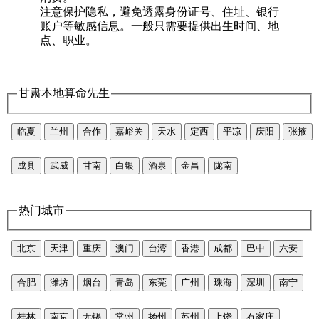
注意保护隐私，避免透露身份证号、住址、银行
账户等敏感信息。一般只需要提供出生时间、地
点、职业。
甘肃本地算命先生
临夏
兰州
合作
嘉峪关
天水
定西
平凉
庆阳
张掖
成县
武威
甘南
白银
酒泉
金昌
陇南
热门城市
北京
天津
重庆
澳门
台湾
香港
成都
巴中
六安
合肥
潍坊
烟台
青岛
东莞
广州
珠海
深圳
南宁
桂林
南京
无锡
常州
扬州
苏州
上饶
石家庄