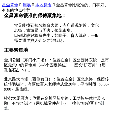
星尘算命

周易

本地算命

金昌算命比较准的、口碑好、
有名的地点推荐
金昌算命很准的师傅聚集地：
常见能找到知名算命大师：寺庙道观附近，文化
老街，旅游景点周边，传统市集。
口碑比较好算命先生，如瞎子、盲人算命，一般
需要通过熟人介绍才能找到。
主要聚集地
金川公园（东门小广场）：位置在金川区公园路东段，是市
区最集中的算命点（4-6个固定摊位），擅长"矿石卦"（用
孔雀石占卜）。
北京路大市场（西侧巷口）：位置在金川区北京路，保留传
统"铜钱卦"，有两位盲人老师傅从业20年，早市时段（6:30-
9:00）最热闹。
镍都大厦周边：位置在金川区新华路，工薪族午休时常光
顾，有"齿轮卦"（用机械零件占卜），擅长"职称晋升"
测
算
。