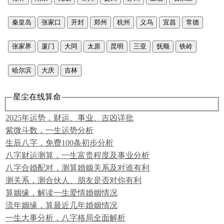
秦皇岛
张家口
开封
郑州
杭州
义乌
宜昌
常德
张家界
厦门
大同
太原
昆明
三亚
抚顺
铁岭
哈尔滨
大庆
吉林
星尘在线算命
2025年运势，财运、事业、吉凶详批
紫微斗数，一生运势分析
生辰八字，免费100条初步分析
八字财运测算，一生富贵程度及事业分析
八字合婚配对，测算婚姻关系及对谁有利
测关系，测合伙人、朋友是否对你有利
算姻缘，解读一生爱情婚姻情况
流年姻缘，算最近几年婚姻情况
一生大事分析，八字格局全面解析