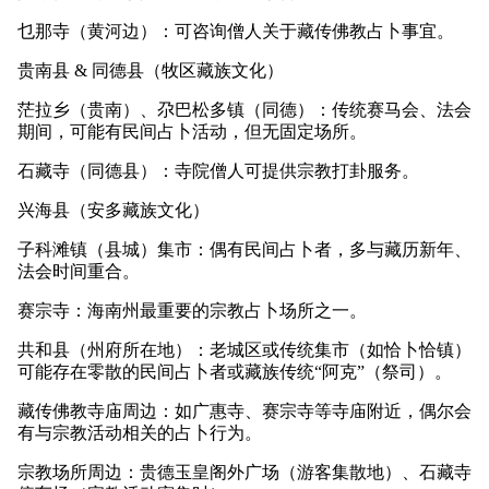
乜那寺（黄河边）：可咨询僧人关于藏传佛教占卜事宜。
贵南县 & 同德县（牧区藏族文化）
茫拉乡（贵南）、尕巴松多镇（同德）：传统赛马会、法会
期间，可能有民间占卜活动，但无固定场所。
石藏寺（同德县）：寺院僧人可提供宗教打卦服务。
兴海县（安多藏族文化）
子科滩镇（县城）集市：偶有民间占卜者，多与藏历新年、
法会时间重合。
赛宗寺：海南州最重要的宗教占卜场所之一。
共和县（州府所在地）：老城区或传统集市（如恰卜恰镇）
可能存在零散的民间占卜者或藏族传统“阿克”（祭司）。
藏传佛教寺庙周边：如广惠寺、赛宗寺等寺庙附近，偶尔会
有与宗教活动相关的占卜行为。
宗教场所周边：贵德玉皇阁外广场（游客集散地）、石藏寺