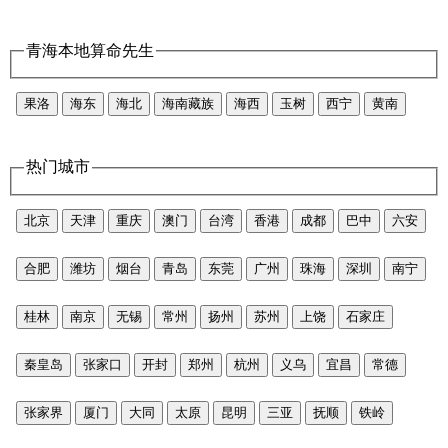
青海本地算命先生
果洛
海东
海北
海南藏族
海西
玉树
西宁
黄南
热门城市
北京
天津
重庆
澳门
台湾
香港
成都
巴中
六安
合肥
潍坊
烟台
青岛
东莞
广州
珠海
深圳
南宁
桂林
南京
无锡
常州
扬州
苏州
上饶
石家庄
秦皇岛
张家口
开封
郑州
杭州
义乌
宜昌
常德
张家界
厦门
大同
太原
昆明
三亚
抚顺
铁岭