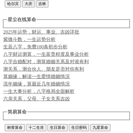
哈尔滨
大庆
吉林
星尘在线算命
2025年运势，财运、事业、吉凶详批
紫微斗数，一生运势分析
生辰八字，免费100条初步分析
八字财运测算，一生富贵程度及事业分析
八字合婚配对，测算婚姻关系及对谁有利
测关系，测合伙人、朋友是否对你有利
算姻缘，解读一生爱情婚姻情况
流年姻缘，算最近几年婚姻情况
一生大事分析，八字格局全面解析
六亲关系，父母、子女关系吉凶
简易算命
称骨算命
十二生肖
生日算命
生日密码
九星算命