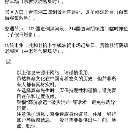
停车场（宗教活动密集时）。
景区入口：青海湖二郎剑景区售票处、龙羊峡观景台（自驾
游客集散地）。
交通节点：109国道倒淌河段、214国道河阴镇路口临时摊位
（节假日增多）。
传统市集：共和县恰卜恰镇农贸市场赶集日、贵德县河阴镇
老城区（中老年常聚场所）。
以上信息来源于网络，请谨慎采用。
虽然算命文化在中国有着悠久的历史，但并非所
有人都有真材实料。
在选择算命先生时，应保持理性和谨慎，避免盲
目迷信和过度依赖。
警惕“高价改运”“破灾消难”等话术，避免被诱导
消费。
注意保护隐私，避免透露身份证号、住址、银行
账户等敏感信息。一般只需要提供出生时间、地
点、职业。