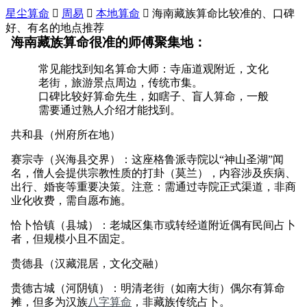
星尘算命

周易

本地算命

海南藏族算命比较准的、口碑
好、有名的地点推荐
海南藏族算命很准的师傅聚集地：
常见能找到知名算命大师：寺庙道观附近，文化
老街，旅游景点周边，传统市集。
口碑比较好算命先生，如瞎子、盲人算命，一般
需要通过熟人介绍才能找到。
共和县（州府所在地）
赛宗寺（兴海县交界）：这座格鲁派寺院以“神山圣湖”闻
名，僧人会提供宗教性质的打卦（莫兰），内容涉及疾病、
出行、婚丧等重要决策。注意：需通过寺院正式渠道，非商
业化收费，需自愿布施。
恰卜恰镇（县城）：老城区集市或转经道附近偶有民间占卜
者，但规模小且不固定。
贵德县（汉藏混居，文化交融）
贵德古城（河阴镇）：明清老街（如南大街）偶尔有算命
摊，但多为汉族
八字算命
，非藏族传统占卜。