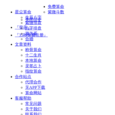
免费算命
星尘算命
紫微斗数
生辰八字
关闭历史
紫微排盘
『登录』
八字排盘
测关系
『35秒免费注册』
合婚
文章资料
称骨算命
十二生肖
本地算命
灵签占卜
指纹算命
合作站点
代理合作
无APP下载
算命网站
客服帮助
常见问题
关于我们
联系我们