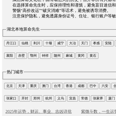
在选择算命先生时，应保持理性和谨慎，避免盲目迷信和
警惕“高价改运”“破灾消难”等话术，避免被诱导消费。
注意保护隐私，避免透露身份证号、住址、银行账户等敏
湖北本地算命先生
丹江口
仙桃
利川
十堰
咸宁
大冶
天门
孝感
安陆
襄阳
赤壁
鄂州
钟祥
随州
麻城
黄冈
黄石
热门城市
北京
天津
重庆
澳门
台湾
香港
成都
巴中
六安
张家口
开封
郑州
杭州
义乌
宜昌
常德
张家界
厦门
2025年运势，财运、事业、吉凶详批
紫微斗数，一生运