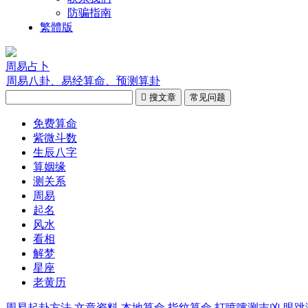
防骗指南
繁體版
周易占卜
周易八卦、易经算命、预测算卦

搜文章
常见问题
免费算命
紫微斗数
生辰八字
算姻缘
测关系
周易
起名
风水
看相
解梦
星座
老黄历
周易起卦方法
文章资料
本地算命
指纹算命
打喷嚏测吉凶
眼跳