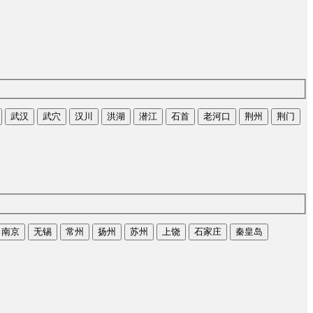
武汉
武穴
汉川
洪湖
潜江
石首
老河口
荆州
荆门
南京
无锡
常州
扬州
苏州
上饶
石家庄
秦皇岛