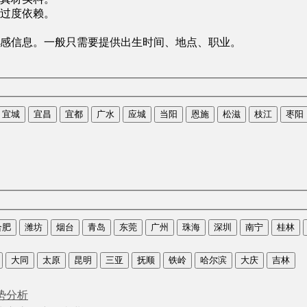
过度依赖。
感信息。一般只需要提供出生时间、地点、职业。
宜城
宜昌
宜都
广水
应城
当阳
恩施
松滋
枝江
枣阳
合肥
潍坊
烟台
青岛
东莞
广州
珠海
深圳
南宁
桂林
大同
太原
昆明
三亚
抚顺
铁岭
哈尔滨
大庆
吉林
势分析