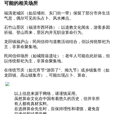
可能的相关场所
福清老城区（如后埔街、东门街一带）保留了部分市井生活
气息，偶尔可见街头占卜、风水摊点。
石竹山景区（福清市西环路）：以道教文化闻名，游客多因
祈福、登山而来，景区内并无职业算命行为。
龙田镇福庐山：民间信仰与道教活动结合，但以传统祭祀为
主，非算命聚集地。
民间信仰场所（如城隍庙遗址）：老年人可能在此祈福，但
以传统祭祀为主，非算命聚集地。
在传统节庆（如元宵节“游田了”、拗九节）或乡镇集市（如
龙田镇、高山镇集市），可能出现占卜、算命。
以上信息来源于网络，请谨慎采用。
虽然算命文化在中国有着悠久的历史，但并非所
有人都有真材实料。
在选择算命先生时，应保持理性和谨慎，避免盲
目迷信和过度依赖。