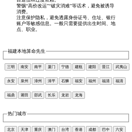
警惕“高价改运”“破灾消难”等话术，避免被诱导
消费。
注意保护隐私，避免透露身份证号、住址、银行
账户等敏感信息。一般只需要提供出生时间、地
点、职业。
福建本地算命先生
三明
南安
南平
厦门
宁德
建瓯
建阳
晋江
武夷山
永安
泉州
漳州
漳平
石狮
福安
福州
福清
福清
福鼎
莆田
邵武
长乐
龙岩
龙海
热门城市
北京
天津
重庆
澳门
台湾
香港
成都
巴中
六安