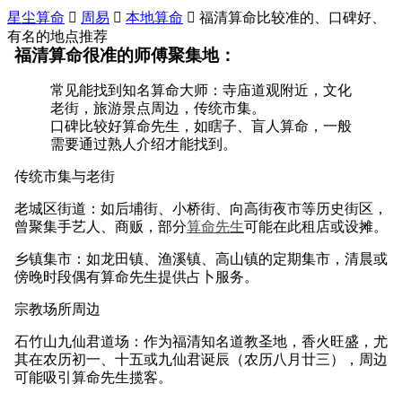
星尘算命

周易

本地算命

福清算命比较准的、口碑好、
有名的地点推荐
福清算命很准的师傅聚集地：
常见能找到知名算命大师：寺庙道观附近，文化
老街，旅游景点周边，传统市集。
口碑比较好算命先生，如瞎子、盲人算命，一般
需要通过熟人介绍才能找到。
传统市集与老街
老城区街道：如后埔街、小桥街、向高街夜市等历史街区，
曾聚集手艺人、商贩，部分
算命先生
可能在此租店或设摊。
乡镇集市：如龙田镇、渔溪镇、高山镇的定期集市，清晨或
傍晚时段偶有算命先生提供占卜服务。
宗教场所周边
石竹山九仙君道场：作为福清知名道教圣地，香火旺盛，尤
其在农历初一、十五或九仙君诞辰（农历八月廿三），周边
可能吸引算命先生揽客。