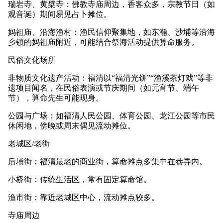
瑞岩寺、黄檗寺：佛教寺庙周边，香客众多，宗教节日（如
观音诞）期间易见占卜摊位。
妈祖庙、沿海渔村：渔民信仰聚集地，如东瀚、沙埔等沿海
乡镇的妈祖庙附近，可能结合祭海活动提供算命服务。
民俗文化场所
非物质文化遗产活动：福清以“福清光饼”“渔溪茶灯戏”等非
遗项目闻名，在民俗表演或节庆期间（如元宵节、端午
节），算命先生可能现身。
公园与广场：如福清人民公园、体育公园、龙江公园等市民
休闲地，傍晚或周末偶见流动摊位。
老城区/老街
后埔街：福清最老的商业街，算命摊点多集中在巷弄内。
小桥街：传统生活区，常有固定算命馆。
渔市街：靠近老城区中心，流动摊点较多。
寺庙周边