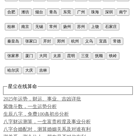
合肥
潍坊
烟台
青岛
东莞
广州
珠海
深圳
南宁
桂林
南京
无锡
常州
扬州
苏州
上饶
石家庄
秦皇岛
张家口
开封
郑州
杭州
义乌
宜昌
常德
张家界
厦门
大同
太原
昆明
三亚
抚顺
铁岭
哈尔滨
大庆
吉林
星尘在线算命
2025年运势，财运、事业、吉凶详批
紫微斗数，一生运势分析
生辰八字，免费100条初步分析
八字财运测算，一生富贵程度及事业分析
八字合婚配对，测算婚姻关系及对谁有利