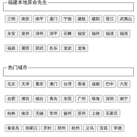
福建本地算命先生
三明
南安
南平
厦门
宁德
建瓯
建阳
晋江
武夷山
永安
泉州
漳州
漳平
石狮
福安
福州
福清
福清
福鼎
莆田
邵武
长乐
龙岩
龙海
热门城市
北京
天津
重庆
澳门
台湾
香港
成都
巴中
六安
合肥
潍坊
烟台
青岛
东莞
广州
珠海
深圳
南宁
桂林
南京
无锡
常州
扬州
苏州
上饶
石家庄
秦皇岛
张家口
开封
郑州
杭州
义乌
宜昌
常德