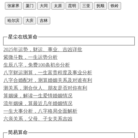
张家界
厦门
大同
太原
昆明
三亚
抚顺
铁岭
哈尔滨
大庆
吉林
星尘在线算命
2025年运势，财运、事业、吉凶详批
紫微斗数，一生运势分析
生辰八字，免费100条初步分析
八字财运测算，一生富贵程度及事业分析
八字合婚配对，测算婚姻关系及对谁有利
测关系，测合伙人、朋友是否对你有利
算姻缘，解读一生爱情婚姻情况
流年姻缘，算最近几年婚姻情况
一生大事分析，八字格局全面解析
六亲关系，父母、子女关系吉凶
简易算命