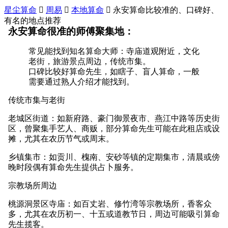
星尘算命

周易

本地算命

永安算命比较准的、口碑好、
有名的地点推荐
永安算命很准的师傅聚集地：
常见能找到知名算命大师：寺庙道观附近，文化
老街，旅游景点周边，传统市集。
口碑比较好算命先生，如瞎子、盲人算命，一般
需要通过熟人介绍才能找到。
传统市集与老街
老城区街道：如新府路、豪门御景夜市、燕江中路等历史街
区，曾聚集手艺人、商贩，部分算命先生可能在此租店或设
摊，尤其在农历节气或周末。
乡镇集市：如贡川、槐南、安砂等镇的定期集市，清晨或傍
晚时段偶有算命先生提供占卜服务。
宗教场所周边
桃源洞景区寺庙：如百丈岩、修竹湾等宗教场所，香客众
多，尤其在农历初一、十五或道教节日，周边可能吸引算命
先生揽客。