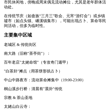
市民休闲地，傍晚或周末偶见流动摊位，尤其是老年群体活
动处。
在传统节庆（如畲族“三月三”歌会、元宵“游灯会”）或乡镇
墟市（如点头镇、磻溪镇集市），可能出现占卜、算命等民
间活动，但多为临时性。
主要集中区域
老城区 & 传统街区
南大路（旧称"茶亭街"）：
百年老店"太姥命馆"（专攻奇门遁甲）
"白茶卦"摊点（用茶饼形状占卜）
中山中路夜市：流动算命摊集中（19:00-23:00）
桐山溪步行桥：清晨有"晨卦"传统
宗教 & 茶山圣地
太姥山白云寺：