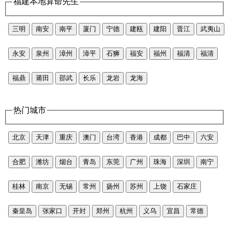
福建本地算命先生
三明
南安
南平
厦门
宁德
建瓯
建阳
晋江
武夷山
永安
泉州
漳州
漳平
石狮
福安
福州
福清
福清
福鼎
莆田
邵武
长乐
龙岩
龙海
热门城市
北京
天津
重庆
澳门
台湾
香港
成都
巴中
六安
合肥
潍坊
烟台
青岛
东莞
广州
珠海
深圳
南宁
桂林
南京
无锡
常州
扬州
苏州
上饶
石家庄
秦皇岛
张家口
开封
郑州
杭州
义乌
宜昌
常德