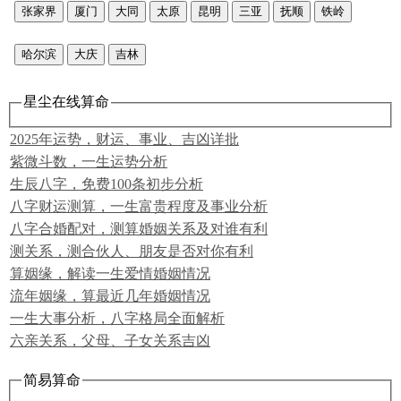
张家界
厦门
大同
太原
昆明
三亚
抚顺
铁岭
哈尔滨
大庆
吉林
星尘在线算命
2025年运势，财运、事业、吉凶详批
紫微斗数，一生运势分析
生辰八字，免费100条初步分析
八字财运测算，一生富贵程度及事业分析
八字合婚配对，测算婚姻关系及对谁有利
测关系，测合伙人、朋友是否对你有利
算姻缘，解读一生爱情婚姻情况
流年姻缘，算最近几年婚姻情况
一生大事分析，八字格局全面解析
六亲关系，父母、子女关系吉凶
简易算命