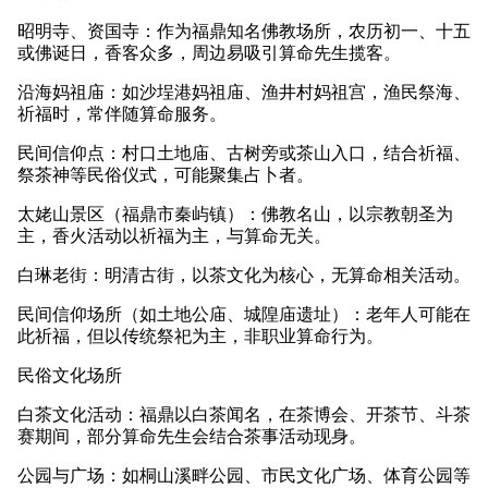
昭明寺、资国寺：作为福鼎知名佛教场所，农历初一、十五
或佛诞日，香客众多，周边易吸引算命先生揽客。
沿海妈祖庙：如沙埕港妈祖庙、渔井村妈祖宫，渔民祭海、
祈福时，常伴随算命服务。
民间信仰点：村口土地庙、古树旁或茶山入口，结合祈福、
祭茶神等民俗仪式，可能聚集占卜者。
太姥山景区（福鼎市秦屿镇）：佛教名山，以宗教朝圣为
主，香火活动以祈福为主，与算命无关。
白琳老街：明清古街，以茶文化为核心，无算命相关活动。
民间信仰场所（如土地公庙、城隍庙遗址）：老年人可能在
此祈福，但以传统祭祀为主，非职业算命行为。
民俗文化场所
白茶文化活动：福鼎以白茶闻名，在茶博会、开茶节、斗茶
赛期间，部分算命先生会结合茶事活动现身。
公园与广场：如桐山溪畔公园、市民文化广场、体育公园等