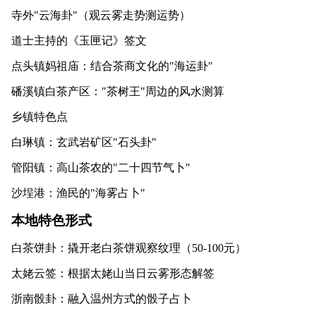
寺外"云海卦"（观云雾走势测运势）
道士主持的《玉匣记》签文
点头镇妈祖庙：结合茶商文化的"海运卦"
磻溪镇白茶产区："茶树王"周边的风水测算
乡镇特色点
白琳镇：玄武岩矿区"石头卦"
管阳镇：高山茶农的"二十四节气卜"
沙埕港：渔民的"海雾占卜"
本地特色形式
白茶饼卦：撬开老白茶饼观察纹理（50-100元）
太姥云签：根据太姥山当日云雾形态解签
浙南骰卦：融入温州方式的骰子占卜