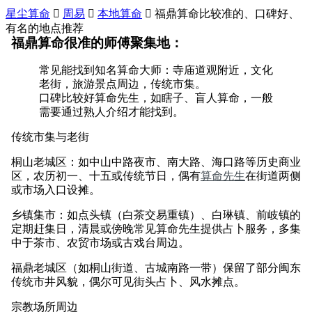
星尘算命

周易

本地算命

福鼎算命比较准的、口碑好、
有名的地点推荐
福鼎算命很准的师傅聚集地：
常见能找到知名算命大师：寺庙道观附近，文化
老街，旅游景点周边，传统市集。
口碑比较好算命先生，如瞎子、盲人算命，一般
需要通过熟人介绍才能找到。
传统市集与老街
桐山老城区：如中山中路夜市、南大路、海口路等历史商业
区，农历初一、十五或传统节日，偶有
算命先生
在街道两侧
或市场入口设摊。
乡镇集市：如点头镇（白茶交易重镇）、白琳镇、前岐镇的
定期赶集日，清晨或傍晚常见算命先生提供占卜服务，多集
中于茶市、农贸市场或古戏台周边。
福鼎老城区（如桐山街道、古城南路一带）保留了部分闽东
传统市井风貌，偶尔可见街头占卜、风水摊点。
宗教场所周边