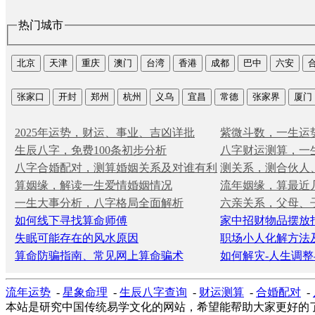
热门城市
北京
天津
重庆
澳门
台湾
香港
成都
巴中
六安
张家口
开封
郑州
杭州
义乌
宜昌
常德
张家界
厦门
2025年运势，财运、事业、吉凶详批
紫微斗数，一生运
生辰八字，免费100条初步分析
八字财运测算，一
八字合婚配对，测算婚姻关系及对谁有利
测关系，测合伙人
算姻缘，解读一生爱情婚姻情况
流年姻缘，算最近
一生大事分析，八字格局全面解析
六亲关系，父母、
如何线下寻找算命师傅
家中招财物品摆放
失眠可能存在的风水原因
职场小人化解方法
算命防骗指南、常见网上算命骗术
如何解灾-人生调整
流年运势
-
星象命理
-
生辰八字查询
-
财运测算
-
合婚配对
-
本站是研究中国传统易学文化的网站，希望能帮助大家更好的