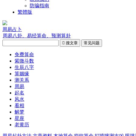
防骗指南
繁體版
周易占卜
周易八卦、易经算命、预测算卦

搜文章
常见问题
免费算命
紫微斗数
生辰八字
算姻缘
测关系
周易
起名
风水
看相
解梦
星座
老黄历
周易起卦方法
文章资料
本地算命
指纹算命
打喷嚏测吉凶
眼跳