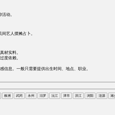
仰活动。
民间艺人摆摊占卜。
真材实料。
过度依赖。
感信息。一般只需要提供出生时间、地点、职业。
株洲
武冈
永州
汨罗
沅江
津市
洪江
浏阳
涟源
湘