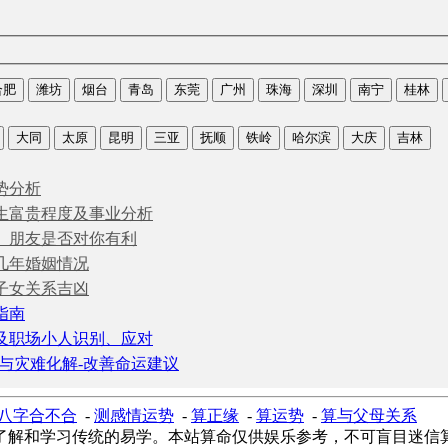
合肥
潍坊
烟台
青岛
东莞
广州
珠海
深圳
南宁
桂林
大同
太原
昆明
三亚
抚顺
铁岭
哈尔滨
大庆
吉林
势分析
生富贵程度及事业分析
、朋友是否对你有利
几年婚姻情况
子女关系吉凶
指南
及职场小人识别、应对
与灾难化解-改善命运建议
八字合不合
-
测感情运势
-
算正缘
-
算运势
-
算与父母关系
了解和学习传统的易学。本站算命仅供娱乐参考，不可盲目迷信