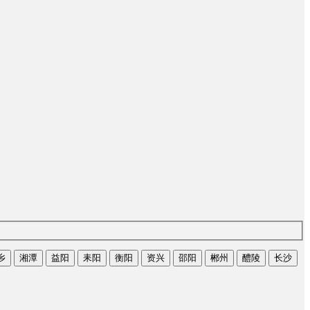
乡
湘潭
益阳
耒阳
衡阳
资兴
邵阳
郴州
醴陵
长沙