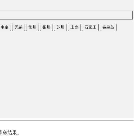
南京
无锡
常州
扬州
苏州
上饶
石家庄
秦皇岛
算命结果。