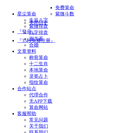
免费算命
星尘算命
紫微斗数
生辰八字
关闭历史
紫微排盘
『登录』
八字排盘
测关系
『35秒免费注册』
合婚
文章资料
称骨算命
十二生肖
本地算命
灵签占卜
指纹算命
合作站点
代理合作
无APP下载
算命网站
客服帮助
常见问题
关于我们
联系我们