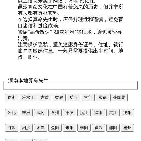
以上信息来源于网络，请谨慎采用。
虽然算命文化在中国有着悠久的历史，但并非所
有人都有真材实料。
在选择算命先生时，应保持理性和谨慎，避免盲
目迷信和过度依赖。
警惕“高价改运”“破灾消难”等话术，避免被诱导
消费。
注意保护隐私，避免透露身份证号、住址、银行
账户等敏感信息。一般只需要提供出生时间、地
点、职业。
湖南本地算命先生
临湘
冷水江
吉首
娄底
岳阳
常宁
常德
张家界
怀化
株洲
武冈
永州
汨罗
沅江
津市
洪江
浏阳
涟源
湘乡
湘潭
益阳
耒阳
衡阳
资兴
邵阳
郴州