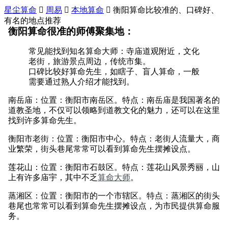
星尘算命

周易

本地算命

衡阳算命比较准的、口碑好、
有名的地点推荐
衡阳算命很准的师傅聚集地：
常见能找到知名算命大师：寺庙道观附近，文化
老街，旅游景点周边，传统市集。
口碑比较好算命先生，如瞎子、盲人算命，一般
需要通过熟人介绍才能找到。
南岳庙：位置：衡阳市南岳区。特点：南岳庙是我国著名的
道教圣地，不仅可以领略到道教文化的魅力，还可以在这里
找到许多算命先生。
衡阳市老街：位置：衡阳市中心。特点：老街人流量大，商
业繁荣，街头巷尾常常可以看到算命先生摆摊设点。
莲花山：位置：衡阳市石鼓区。特点：莲花山风景秀丽，山
上有许多庙宇，其中不乏
算命大师
。
蒸湘区：位置：衡阳市的一个市辖区。特点：蒸湘区的街头
巷尾也常常可以看到算命先生摆摊设点，为市民提供算命服
务。