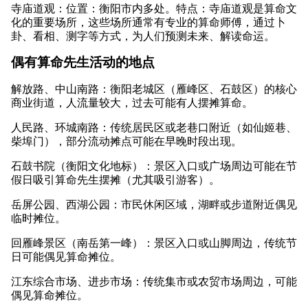
寺庙道观：位置：衡阳市内多处。特点：寺庙道观是算命文
化的重要场所，这些场所通常有专业的算命师傅，通过卜
卦、看相、测字等方式，为人们预测未来、解读命运。
偶有算命先生活动的地点
解放路、中山南路：衡阳老城区（雁峰区、石鼓区）的核心
商业街道，人流量较大，过去可能有人摆摊算命。
人民路、环城南路：传统居民区或老巷口附近（如仙姬巷、
柴埠门），部分流动摊点可能在早晚时段出现。
石鼓书院（衡阳文化地标）：景区入口或广场周边可能在节
假日吸引算命先生摆摊（尤其吸引游客）。
岳屏公园、西湖公园：市民休闲区域，湖畔或步道附近偶见
临时摊位。
回雁峰景区（南岳第一峰）：景区入口或山脚周边，传统节
日可能偶见算命摊位。
江东综合市场、进步市场：传统集市或农贸市场周边，可能
偶见算命摊位。