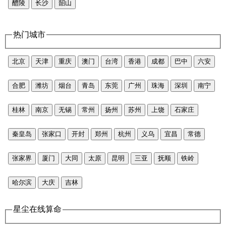
醴陵
长沙
韶山
热门城市
北京
天津
重庆
澳门
台湾
香港
成都
巴中
六安
合肥
潍坊
烟台
青岛
东莞
广州
珠海
深圳
南宁
桂林
南京
无锡
常州
扬州
苏州
上饶
石家庄
秦皇岛
张家口
开封
郑州
杭州
义乌
宜昌
常德
张家界
厦门
大同
太原
昆明
三亚
抚顺
铁岭
哈尔滨
大庆
吉林
星尘在线算命