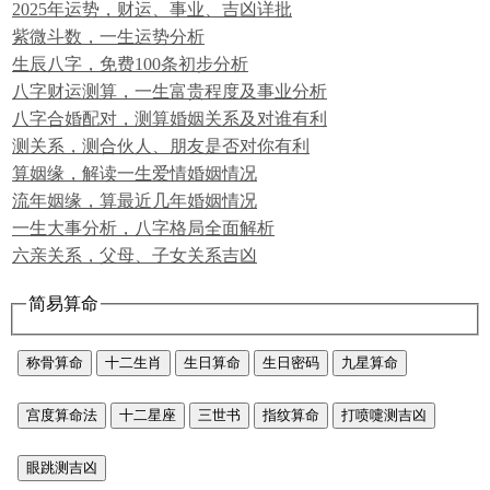
2025年运势，财运、事业、吉凶详批
紫微斗数，一生运势分析
生辰八字，免费100条初步分析
八字财运测算，一生富贵程度及事业分析
八字合婚配对，测算婚姻关系及对谁有利
测关系，测合伙人、朋友是否对你有利
算姻缘，解读一生爱情婚姻情况
流年姻缘，算最近几年婚姻情况
一生大事分析，八字格局全面解析
六亲关系，父母、子女关系吉凶
简易算命
称骨算命
十二生肖
生日算命
生日密码
九星算命
宫度算命法
十二星座
三世书
指纹算命
打喷嚏测吉凶
眼跳测吉凶