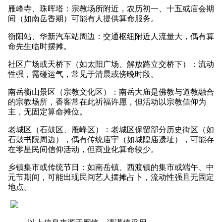
雁峰寺、珠晖塔：宗教场所附近，农历初一、十五或庙会期
间（如南岳香期）可能有人提供算命服务。
衡阳站、华新汽车站周边：交通枢纽附近人流量大，偶有算
命先生临时摆摊。
社区广场或天桥下（如太阳广场、解放路立交桥下）：流动
性强，需碰运气，常见于清晨或傍晚时段。
南岳衡山景区（宗教文化区）：南岳大庙是佛教与道教融合
的宗教场所，香客常在此祈福许愿，但活动以宗教信仰为
主，无固定算命摊位。
老城区（石鼓区、雁峰区）：老城区保留部分历史街区（如
石鼓书院周边），偶有传统庙宇（如城隍庙遗址），可能存
在零星民间信仰活动，但商业化算命较少。
乡镇集市或传统节日：如南岳镇、西渡镇的集市或端午、中
元节期间，可能出现民间艺人摆摊占卜，流动性强且无固定
地点。