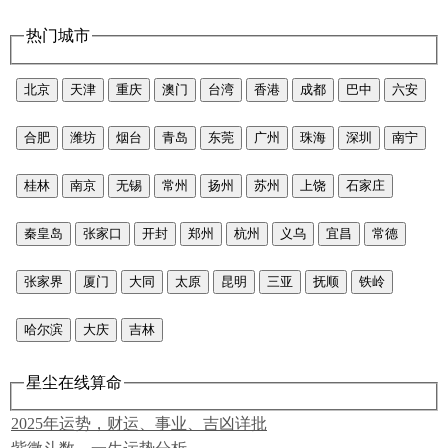
热门城市
北京
天津
重庆
澳门
台湾
香港
成都
巴中
六安
合肥
潍坊
烟台
青岛
东莞
广州
珠海
深圳
南宁
桂林
南京
无锡
常州
扬州
苏州
上饶
石家庄
秦皇岛
张家口
开封
郑州
杭州
义乌
宜昌
常德
张家界
厦门
大同
太原
昆明
三亚
抚顺
铁岭
哈尔滨
大庆
吉林
星尘在线算命
2025年运势，财运、事业、吉凶详批