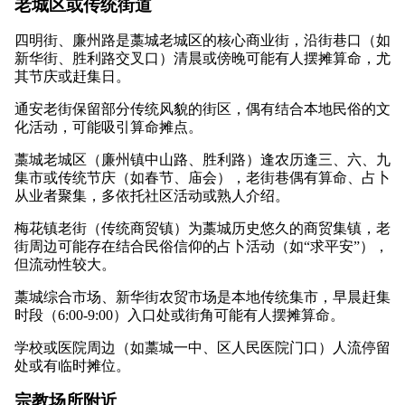
老城区或传统街道
四明街、廉州路是藁城老城区的核心商业街，沿街巷口（如
新华街、胜利路交叉口）清晨或傍晚可能有人摆摊算命，尤
其节庆或赶集日。
通安老街保留部分传统风貌的街区，偶有结合本地民俗的文
化活动，可能吸引算命摊点。
藁城老城区（廉州镇中山路、胜利路）逢农历逢三、六、九
集市或传统节庆（如春节、庙会），老街巷偶有算命、占卜
从业者聚集，多依托社区活动或熟人介绍。
梅花镇老街（传统商贸镇）为藁城历史悠久的商贸集镇，老
街周边可能存在结合民俗信仰的占卜活动（如“求平安”），
但流动性较大。
藁城综合市场、新华街农贸市场是本地传统集市，早晨赶集
时段（6:00-9:00）入口处或街角可能有人摆摊算命。
学校或医院周边（如藁城一中、区人民医院门口）人流停留
处或有临时摊位。
宗教场所附近