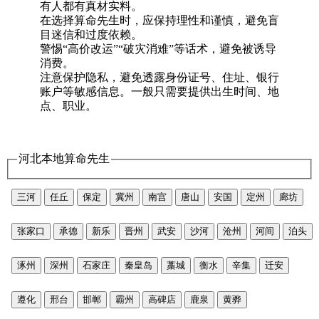
有人都有真材实料。
在选择算命先生时，应保持理性和谨慎，避免盲
目迷信和过度依赖。
警惕“高价改运”“破灾消难”等话术，避免被诱导
消费。
注意保护隐私，避免透露身份证号、住址、银行
账户等敏感信息。一般只需要提供出生时间、地
点、职业。
河北本地算命先生
三河
任丘
保定
冀州
南宫
唐山
安国
定州
廊坊
张家口
承德
新乐
晋州
武安
沙河
沧州
河间
泊头
涿州
深州
石家庄
秦皇岛
藁城
衡水
辛集
迁安
遵化
邢台
邯郸
霸州
高碑店
鹿泉
黄骅