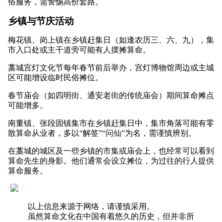
俗服务，需警惕高价套路。
乡镇与节庆活动
梅花镇、岗上镇在乡镇赶集日（如逢农历三、六、九），集
市入口处或主干道旁可能有人摆摊算命。
藁城宫灯文化节每年春节前后举办，宫灯博物馆周边或主城
区可能增设临时民俗摊位。
春节庙会（如四明街、通安老街的传统庙会）期间算命摊点
可能增多。
南董镇、张段固镇集市在乡镇赶集日中，集市角落可能有零
散算命从业者，多以“解签”“问仙”为名，需谨慎辨别。
在藁城的城区及一些乡镇的市集或庙会上，也经常可以看到
算命先生的身影。他们通常会设立摊位，为过往的行人提供
算命服务。
以上信息来源于网络，请谨慎采用。
虽然算命文化在中国有着悠久的历史，但并非所