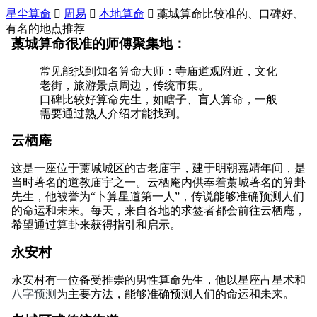
星尘算命

周易

本地算命

藁城算命比较准的、口碑好、
有名的地点推荐
藁城算命很准的师傅聚集地：
常见能找到知名算命大师：寺庙道观附近，文化
老街，旅游景点周边，传统市集。
口碑比较好算命先生，如瞎子、盲人算命，一般
需要通过熟人介绍才能找到。
云栖庵
这是一座位于藁城城区的古老庙宇，建于明朝嘉靖年间，是
当时著名的道教庙宇之一。云栖庵内供奉着藁城著名的算卦
先生，他被誉为“卜算星道第一人”，传说能够准确预测人们
的命运和未来。每天，来自各地的求签者都会前往云栖庵，
希望通过算卦来获得指引和启示。
永安村
永安村有一位备受推崇的男性算命先生，他以星座占星术和
八字预测
为主要方法，能够准确预测人们的命运和未来。