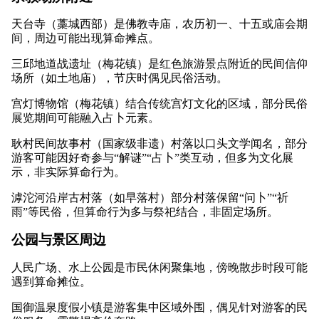
天台寺（藁城西部）是佛教寺庙，农历初一、十五或庙会期
间，周边可能出现算命摊点。
三邱地道战遗址（梅花镇）是红色旅游景点附近的民间信仰
场所（如土地庙），节庆时偶见民俗活动。
宫灯博物馆（梅花镇）结合传统宫灯文化的区域，部分民俗
展览期间可能融入占卜元素。
耿村民间故事村（国家级非遗）村落以口头文学闻名，部分
游客可能因好奇参与“解谜”“占卜”类互动，但多为文化展
示，非实际算命行为。
滹沱河沿岸古村落（如早落村）部分村落保留“问卜”“祈
雨”等民俗，但算命行为多与祭祀结合，非固定场所。
公园与景区周边
人民广场、水上公园是市民休闲聚集地，傍晚散步时段可能
遇到算命摊位。
国御温泉度假小镇是游客集中区域外围，偶见针对游客的民