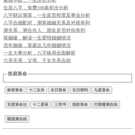
紫微斗数，一生运势分析
生辰八字，免费100条初步分析
八字财运测算，一生富贵程度及事业分析
八字合婚配对，测算婚姻关系及对谁有利
测关系，测合伙人、朋友是否对你有利
算姻缘，解读一生爱情婚姻情况
流年姻缘，算最近几年婚姻情况
一生大事分析，八字格局全面解析
六亲关系，父母、子女关系吉凶
简易算命
称骨算命
十二生肖
生日算命
生日密码
九星算命
宫度算命法
十二星座
三世书
指纹算命
打喷嚏测吉凶
眼跳测吉凶