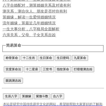
八字合婚配对，测算婚姻关系及对谁有利
测关系，测合伙人、朋友是否对你有利
算姻缘，解读一生爱情婚姻情况
流年姻缘，算最近几年婚姻情况
一生大事分析，八字格局全面解析
六亲关系，父母、子女关系吉凶
简易算命
称骨算命
十二生肖
生日算命
生日密码
九星算命
宫度算命法
十二星座
三世书
指纹算命
打喷嚏测吉凶
眼跳测吉凶
生辰八字
算姻缘
紫微斗数
合八字
本站是研究中国传统易学文化的网站，希望能帮助大家更好的了解和