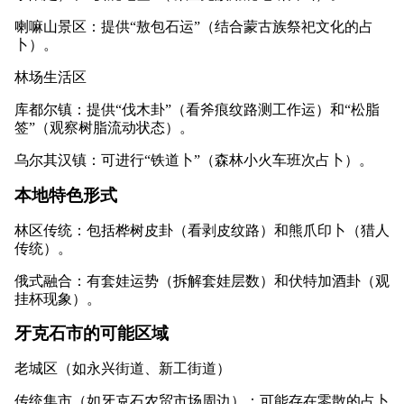
喇嘛山景区：提供“敖包石运”（结合蒙古族祭祀文化的占
卜）。
林场生活区
库都尔镇：提供“伐木卦”（看斧痕纹路测工作运）和“松脂
签”（观察树脂流动状态）。
乌尔其汉镇：可进行“铁道卜”（森林小火车班次占卜）。
本地特色形式
林区传统：包括桦树皮卦（看剥皮纹路）和熊爪印卜（猎人
传统）。
俄式融合：有套娃运势（拆解套娃层数）和伏特加酒卦（观
挂杯现象）。
牙克石市的可能区域
老城区（如永兴街道、新工街道）
传统集市（如牙克石农贸市场周边）：可能存在零散的占卜