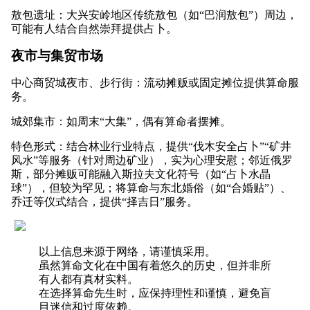
敖包遗址：大兴安岭地区传统敖包（如“巴润敖包”）周边，
可能有人结合自然崇拜提供占卜。
夜市与集贸市场
中心商贸城夜市、步行街：流动摊贩或固定摊位提供算命服
务。
城郊集市：如周末“大集”，偶有算命者摆摊。
特色形式：结合林业行业特点，提供“伐木安全占卜”“矿井
风水”等服务（针对周边矿业），实为心理安慰；邻近俄罗
斯，部分摊贩可能融入斯拉夫文化符号（如“占卜水晶
球”），但较为罕见；将算命与东北婚俗（如“合婚贴”）、
乔迁等仪式结合，提供“择吉日”服务。
以上信息来源于网络，请谨慎采用。
虽然算命文化在中国有着悠久的历史，但并非所
有人都有真材实料。
在选择算命先生时，应保持理性和谨慎，避免盲
目迷信和过度依赖。