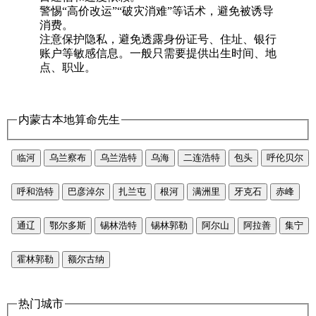
警惕“高价改运”“破灾消难”等话术，避免被诱导
消费。
注意保护隐私，避免透露身份证号、住址、银行
账户等敏感信息。一般只需要提供出生时间、地
点、职业。
内蒙古本地算命先生
临河
乌兰察布
乌兰浩特
乌海
二连浩特
包头
呼伦贝尔
呼和浩特
巴彦淖尔
扎兰屯
根河
满洲里
牙克石
赤峰
通辽
鄂尔多斯
锡林浩特
锡林郭勒
阿尔山
阿拉善
集宁
霍林郭勒
额尔古纳
热门城市