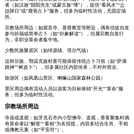
者（如汉族“阴阳先生”或蒙古族“博”），提供“看风水”“
合
婚
择日”或“鹿骨占卜”服务，但多为临时性活动，无固定场
所。
宗教场所周边：如观音寺、基督教堂等附近，偶有信徒自发
参与祈福或简单占卜（如“卦象解读”），但属宗教自发行
为，非职业算命者集中地。
少数民族聚居区（如绰源镇、塔尔气镇）
达斡尔族、鄂温克族村寨可能保留传统占卜习俗（如“萨满
跳神”“树皮卜”），但多属社区内部传承，不对外营业。
旅游区（如凤凰山景区、喇嘛山国家森林公园）
景区周边偶有流动人员以游客为目标推销“开光”“算命”服
务，但多为临时性活动。
宗教场所周边
寺庙或道观：如牙克石市内小型佛寺、道观，香客聚集时偶
有算命者以“解签”“看相”为名招揽，内容多结合生肖、手相
或佛教元素（如“平安符”）。