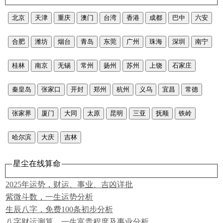
北京
天津
重庆
澳门
台湾
香港
成都
巴中
六安
合肥
潍坊
烟台
青岛
东莞
广州
珠海
深圳
南宁
桂林
南京
无锡
常州
扬州
苏州
上饶
石家庄
秦皇岛
张家口
开封
郑州
杭州
义乌
宜昌
常德
张家界
厦门
大同
太原
昆明
三亚
抚顺
铁岭
哈尔滨
大庆
吉林
星尘在线算命
2025年运势，财运、事业、吉凶详批
紫微斗数，一生运势分析
生辰八字，免费100条初步分析
八字财运测算，一生富贵程度及事业分析