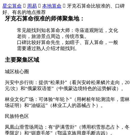
星尘算命

周易

本地算命

牙克石算命比较准的、口碑
好、有名的地点推荐
牙克石算命很准的师傅聚集地：
常见能找到知名算命大师：寺庙道观附近，文化
老街，旅游景点周边，传统市集。
口碑比较好算命先生，如瞎子、盲人算命，一般
需要通过熟人介绍才能找到。
主要聚集区域
城区核心圈
兴安中步行街：提供“松果卦”（看兴安岭松果鳞片走向，20
元/次）和“俄蒙双语签”（中俄蒙边境特色的运势解读）。
林业文化广场：可体验“年轮卜”（用树桩年轮测流年，需林
场证明）和“油锯运”（林业工人的器械占卜）。
民族特色区
凤凰山滑雪场周边：有“萨满雪卦”（博用积雪形态占卜，冬
季限定）和“驯鹿毛签”（鄂温克族用鹿毛断吉凶）。