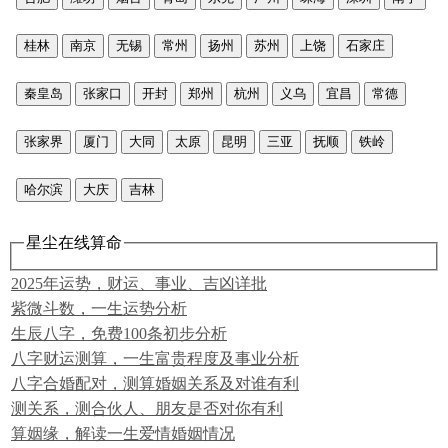
桂林
南京
无锡
常州
扬州
苏州
上饶
石家庄
秦皇岛
张家口
开封
郑州
杭州
义乌
宜昌
常德
张家界
厦门
大同
太原
昆明
三亚
抚顺
铁岭
哈尔滨
大庆
吉林
星尘在线算命
2025年运势，财运、事业、吉凶详批
紫微斗数，一生运势分析
生辰八字，免费100条初步分析
八字财运测算，一生富贵程度及事业分析
八字合婚配对，测算婚姻关系及对谁有利
测关系，测合伙人、朋友是否对你有利
算姻缘，解读一生爱情婚姻情况