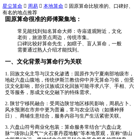
星尘算命

周易

本地算命

固原算命比较准的、口碑好、
有名的地点推荐
固原算命很准的师傅聚集地：
常见能找到知名算命大师：寺庙道观附近，文化
老街，旅游景点周边，传统市集。
口碑比较好算命先生，如瞎子、盲人算命，一般
需要通过熟人介绍才能找到。
一、文化背景与算命行为关联
1. 回族文化主导与汉文化渗透：固原作为宁夏南部地级市，
地处六盘山腹地，传统伊斯兰教信仰中并无算命习俗，但受
汉文化影响，部分汉族或汉化回族可能寻求八字、手相、六
爻等服务，形成文化交融下的特殊需求。
2. 陕甘宁移民融合：受周边陕甘地区移民影响，周易占卜、
风水预测在市井中更为普遍，常与农业活动（如播种择
日）、商铺生意结合，服务内容与生产生活紧密关联。
3. 六盘山符号商业化包装：算命服务常结合“六盘山龙
脉”“须弥山灵气”“火石寨丹霞地貌”等本地景观，宣称“借山