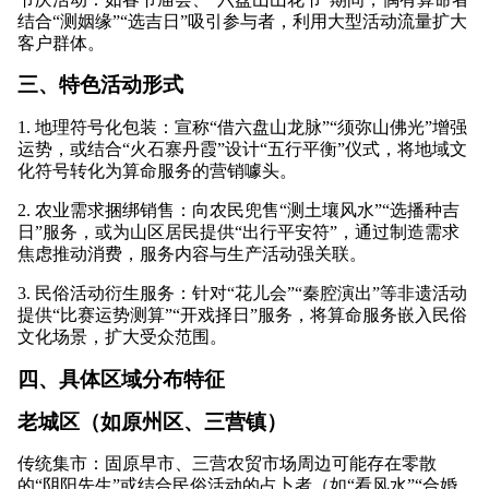
结合“测姻缘”“选吉日”吸引参与者，利用大型活动流量扩大
客户群体。
三、特色活动形式
1. 地理符号化包装：宣称“借六盘山龙脉”“须弥山佛光”增强
运势，或结合“火石寨丹霞”设计“五行平衡”仪式，将地域文
化符号转化为算命服务的营销噱头。
2. 农业需求捆绑销售：向农民兜售“测土壤风水”“选播种吉
日”服务，或为山区居民提供“出行平安符”，通过制造需求
焦虑推动消费，服务内容与生产活动强关联。
3. 民俗活动衍生服务：针对“花儿会”“秦腔演出”等非遗活动
提供“比赛运势测算”“开戏择日”服务，将算命服务嵌入民俗
文化场景，扩大受众范围。
四、具体区域分布特征
老城区（如原州区、三营镇）
传统集市：固原早市、三营农贸市场周边可能存在零散
的“阴阳先生”或结合民俗活动的占卜者（如“看风水”“合婚