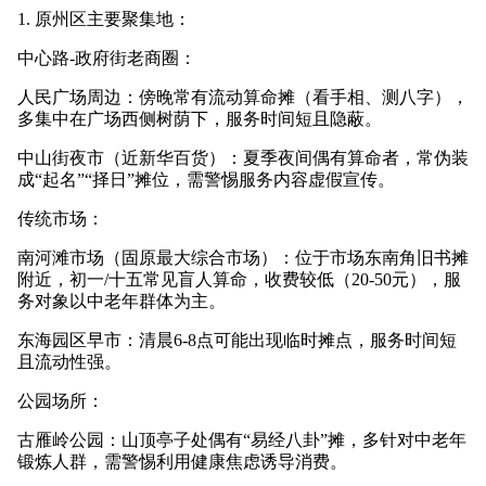
1. 原州区主要聚集地：
中心路-政府街老商圈：
人民广场周边：傍晚常有流动算命摊（看手相、测八字），
多集中在广场西侧树荫下，服务时间短且隐蔽。
中山街夜市（近新华百货）：夏季夜间偶有算命者，常伪装
成“起名”“择日”摊位，需警惕服务内容虚假宣传。
传统市场：
南河滩市场（固原最大综合市场）：位于市场东南角旧书摊
附近，初一/十五常见盲人算命，收费较低（20-50元），服
务对象以中老年群体为主。
东海园区早市：清晨6-8点可能出现临时摊点，服务时间短
且流动性强。
公园场所：
古雁岭公园：山顶亭子处偶有“易经八卦”摊，多针对中老年
锻炼人群，需警惕利用健康焦虑诱导消费。