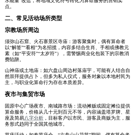
水能量”改运，将地域文化符号转化为算命服务的营销卖
点。
二、常见活动场所类型
宗教场所周边
须弥山石窟、火石寨景区寺庙：游客聚集时，偶有算命者
以“解签”“看相”为名招揽，内容多结合生肖、手相或佛教元
素（如“平安符”“太岁符”），需警惕商业化包装下的宗教消
费陷阱。
山神庙或土地庙：如六盘山周边村落庙宇，可能有人结合自
然崇拜提供占卜，但多为私人仪式，服务对象以本地村民为
主，与职业化算命行为存在本质差异。
夜市与集贸市场
固原中心广场夜市、南城路市场：流动摊贩或固定摊位提供
算命服务，价格从几十元到百元不等，内容涵盖塔罗牌、星
座及简易
八字分析
，目标客户以市民、游客及商贩为主，服
务形式趋同于全国其他城市。
节庆活动：如春节庙会、“六盘山山花节”期间，偶有算命者