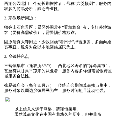
西湖公园北门：个别长期摆摊者，号称“六爻预测”，服务内
容多为简易分析，缺乏专业性。
2. 宗教场所周边：
须弥山石窟景区：景区外围常有“看相算命”者，专盯外地游
客（要价高需砍价），需警惕价格欺诈。
固原清真大寺附近：少数回族“看日子”择吉服务，多面向婚
丧事宜，服务对象以本地回族居民为主。
3. 乡镇特色点：
三营镇集市（逢农历3/6/9）：西北地区著名的“算命集市”，
甚至有从甘肃平凉来的从业者，服务内容多样但需警惕跨区
域服务合法性。
张易镇庙会（每年四月八）：传统庙会期间算命摊点集中，
服务对象以周边乡镇居民为主，服务时间短且流动性强。
以上信息来源于网络，请谨慎采用。
虽然算命文化在中国有着悠久的历史，但并非所