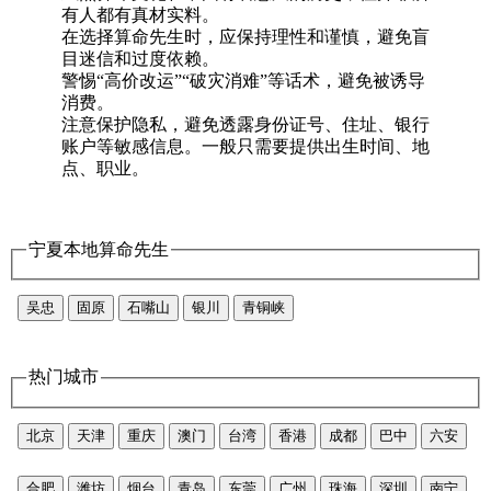
有人都有真材实料。
在选择算命先生时，应保持理性和谨慎，避免盲
目迷信和过度依赖。
警惕“高价改运”“破灾消难”等话术，避免被诱导
消费。
注意保护隐私，避免透露身份证号、住址、银行
账户等敏感信息。一般只需要提供出生时间、地
点、职业。
宁夏本地算命先生
吴忠
固原
石嘴山
银川
青铜峡
热门城市
北京
天津
重庆
澳门
台湾
香港
成都
巴中
六安
合肥
潍坊
烟台
青岛
东莞
广州
珠海
深圳
南宁