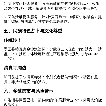
2. 商业需求捆绑服务：向玉石商铺兜售“测店铺风水”“收银
台方位”服务，或为长途货车司机提供“沙漠公路平安符”。
3. 民俗活动衍生服务：针对“麦西热甫”（维吾尔族聚会）提
供“活动运势测算”，但需避免宗教敏感。
五、民族特色占卜与文化尊重
传统沙卜
墨玉县喀瓦克乡沙漠边缘：少数老艺人保留“库姆沙力”（沙
盘占卜）技艺，体验建议通过正规旅行社预约（约50-100
元/次）。
清真寺周边
和田艾提尕尔清真寺外：个别长者提供“都阿”（祈福）服
务，非严格意义上的算命。
六、乡镇集市与风险警示
1. 洛浦县周五巴扎：最传统的“羊肩胛骨占卜”（需炭火灼烧
观裂纹）。