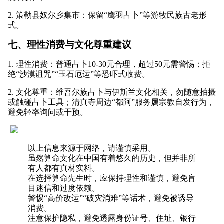
2. 策勒县奴尔乡集市：保留“鹰羽占卜”等游牧民族古老形
式。
七、理性消费与文化尊重建议
1. 理性消费：普通占卜10-30元合理，超过50元需警惕；拒
绝“沙漠诅咒”“玉石厄运”等恐吓式收费。
2. 文化尊重：维吾尔族占卜与伊斯兰文化相关，勿随意拍摄
或触碰占卜工具；清真寺周边“都阿”服务属宗教自发行为，
避免轻率询问或干预。
以上信息来源于网络，请谨慎采用。
虽然算命文化在中国有着悠久的历史，但并非所
有人都有真材实料。
在选择算命先生时，应保持理性和谨慎，避免盲
目迷信和过度依赖。
警惕“高价改运”“破灾消难”等话术，避免被诱导
消费。
注意保护隐私，避免透露身份证号、住址、银行