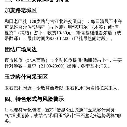
加麦路老城区
和田老巴扎（加麦路与古江北路交叉口）：每日清晨至中午
可见维吾尔族“达罕”（占卜师）用“塔玛尔”（木签）或“库
夏克”（绳结）占卜，收费10-30元，需懂基础维吾尔语（或
带翻译），最佳时间为9:00-12:00（巴扎最热闹时段）。
团结广场周边
夜市摊位（北京西路）：个别摊位提供“咖啡渣占卜”，主要
针对游客，夏季（21:00-23:00）出摊，冬季基本消失。
玉龙喀什河采玉区
玉石巴扎附近：少数算命者以“玉石风水”为名招揽采玉人。
四、特色形式与风险警示
1. 地理符号化包装：宣称“借昆仑山龙脉”“玉龙喀什河灵
气”增强运势，或结合“和田玉”设计“玉石鉴定+运势测算”服
务。