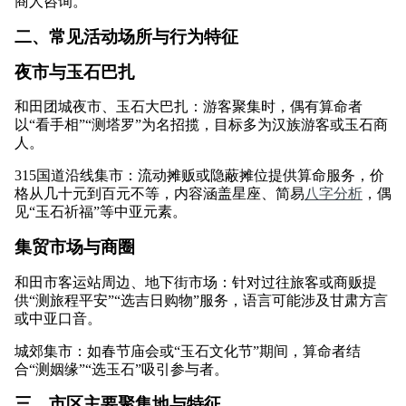
商人咨询。
二、常见活动场所与行为特征
夜市与玉石巴扎
和田团城夜市、玉石大巴扎：游客聚集时，偶有算命者
以“看手相”“测塔罗”为名招揽，目标多为汉族游客或玉石商
人。
315国道沿线集市：流动摊贩或隐蔽摊位提供算命服务，价
格从几十元到百元不等，内容涵盖星座、简易
八字分析
，偶
见“玉石祈福”等中亚元素。
集贸市场与商圈
和田市客运站周边、地下街市场：针对过往旅客或商贩提
供“测旅程平安”“选吉日购物”服务，语言可能涉及甘肃方言
或中亚口音。
城郊集市：如春节庙会或“玉石文化节”期间，算命者结
合“测姻缘”“选玉石”吸引参与者。
三、市区主要聚集地与特征