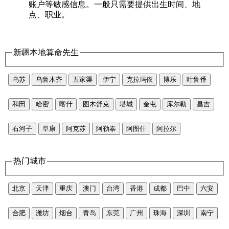
账户等敏感信息。一般只需要提供出生时间、地
点、职业。
新疆本地算命先生
乌苏
乌鲁木齐
五家渠
伊宁
克拉玛依
博乐
吐鲁番
和田
哈密
喀什
图木舒克
塔城
奎屯
库尔勒
昌吉
石河子
阜康
阿克苏
阿勒泰
阿图什
阿拉尔
热门城市
北京
天津
重庆
澳门
台湾
香港
成都
巴中
六安
合肥
潍坊
烟台
青岛
东莞
广州
珠海
深圳
南宁