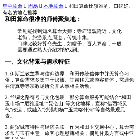
星尘算命

周易

本地算命

和田算命比较准的、口碑好、
有名的地点推荐
和田算命很准的师傅聚集地：
常见能找到知名算命大师：寺庙道观附近，文化
老街，旅游景点周边，传统市集。
口碑比较好算命先生，如瞎子、盲人算命，一般
需要通过熟人介绍才能找到。
一、文化背景与需求特征
1. 伊斯兰教主导与信仰边界：和田传统信仰中并无算命习
俗，算命需求多集中于汉族、甘肃移民或游客群体，需避免
在清真寺等宗教场所公开从事相关活动。
2. 丝绸之路符号与文化包装：部分算命服务可能结合“和田
玉市场”“尼雅遗址”“昆仑山”等文化地标，宣称“借西域灵
气”改运，或融入“沙漠胡杨”“玉龙喀什河”等自然景观元
素。
3. 商贸城市特性与经济关联：作为和田玉交易中心，算命需
求常与玉石生意、旅客心理慰藉相关，偶见甘肃方言或中亚