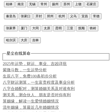
桂林
南京
无锡
常州
扬州
苏州
上饶
石家庄
秦皇岛
张家口
开封
郑州
杭州
义乌
宜昌
常德
张家界
厦门
大同
太原
昆明
三亚
抚顺
铁岭
哈尔滨
大庆
吉林
星尘在线算命
2025年运势，财运、事业、吉凶详批
紫微斗数，一生运势分析
生辰八字，免费100条初步分析
八字财运测算，一生富贵程度及事业分析
八字合婚配对，测算婚姻关系及对谁有利
测关系，测合伙人、朋友是否对你有利
算姻缘，解读一生爱情婚姻情况
流年姻缘，算最近几年婚姻情况