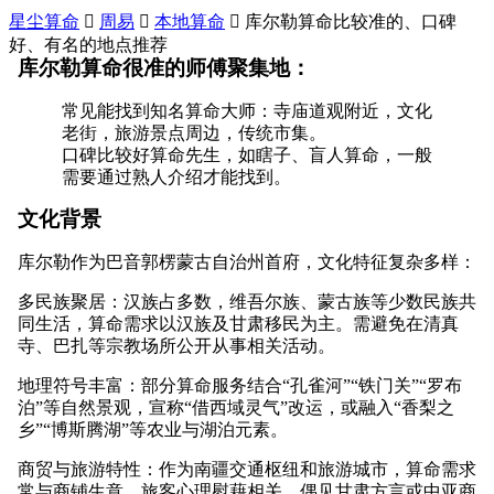
星尘算命

周易

本地算命

库尔勒算命比较准的、口碑
好、有名的地点推荐
库尔勒算命很准的师傅聚集地：
常见能找到知名算命大师：寺庙道观附近，文化
老街，旅游景点周边，传统市集。
口碑比较好算命先生，如瞎子、盲人算命，一般
需要通过熟人介绍才能找到。
文化背景
库尔勒作为巴音郭楞蒙古自治州首府，文化特征复杂多样：
多民族聚居：汉族占多数，维吾尔族、蒙古族等少数民族共
同生活，算命需求以汉族及甘肃移民为主。需避免在清真
寺、巴扎等宗教场所公开从事相关活动。
地理符号丰富：部分算命服务结合“孔雀河”“铁门关”“罗布
泊”等自然景观，宣称“借西域灵气”改运，或融入“香梨之
乡”“博斯腾湖”等农业与湖泊元素。
商贸与旅游特性：作为南疆交通枢纽和旅游城市，算命需求
常与商铺生意、旅客心理慰藉相关，偶见甘肃方言或中亚商