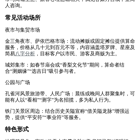
人咨询。
常见活动场所
夜市与集贸市场
金三角夜市、萨依巴格市场：流动摊贩或固定摊位提供算命
服务，价格从几十元到百元不等，内容涵盖塔罗牌、星座及
简易
八字分析
，目标客户以市民、游客及商贩为主。
城郊集市：如春节庙会或“香梨文化节”期间，算命者结
合“测姻缘”“选吉日”吸引参与者。
公园与广场
孔雀河风景旅游带、人民广场：晨练或晚间人群聚集时，可
能有人以“看相”“测字”为名招揽，多为私人行为。
铁门关景区周边：结合历史关隘宣称“借关隘龙脉”增强运
势，提供“平安符”“事业符”等服务。
特色形式