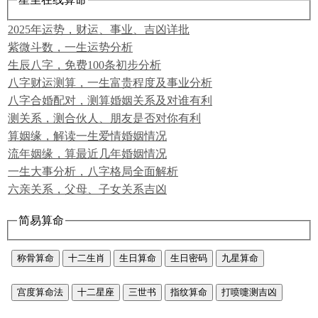
2025年运势，财运、事业、吉凶详批
紫微斗数，一生运势分析
生辰八字，免费100条初步分析
八字财运测算，一生富贵程度及事业分析
八字合婚配对，测算婚姻关系及对谁有利
测关系，测合伙人、朋友是否对你有利
算姻缘，解读一生爱情婚姻情况
流年姻缘，算最近几年婚姻情况
一生大事分析，八字格局全面解析
六亲关系，父母、子女关系吉凶
简易算命
称骨算命
十二生肖
生日算命
生日密码
九星算命
宫度算命法
十二星座
三世书
指纹算命
打喷嚏测吉凶