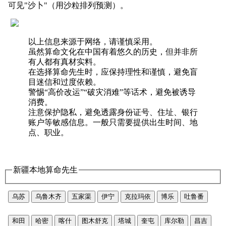
可见"沙卜"（用沙粒排列预测）。
以上信息来源于网络，请谨慎采用。
虽然算命文化在中国有着悠久的历史，但并非所
有人都有真材实料。
在选择算命先生时，应保持理性和谨慎，避免盲
目迷信和过度依赖。
警惕“高价改运”“破灾消难”等话术，避免被诱导
消费。
注意保护隐私，避免透露身份证号、住址、银行
账户等敏感信息。一般只需要提供出生时间、地
点、职业。
新疆本地算命先生
乌苏
乌鲁木齐
五家渠
伊宁
克拉玛依
博乐
吐鲁番
和田
哈密
喀什
图木舒克
塔城
奎屯
库尔勒
昌吉