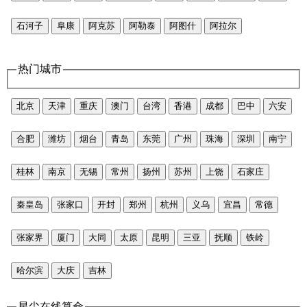
石河子
阜康
阿克苏
阿勒泰
阿图什
阿拉尔
热门城市
北京
天津
重庆
澳门
台湾
香港
成都
巴中
六安
合肥
潍坊
烟台
青岛
东莞
广州
珠海
深圳
南宁
桂林
南京
无锡
常州
扬州
苏州
上饶
石家庄
秦皇岛
张家口
开封
郑州
杭州
义乌
宜昌
常德
张家界
厦门
大同
太原
昆明
三亚
抚顺
铁岭
哈尔滨
大庆
吉林
星尘在线算命