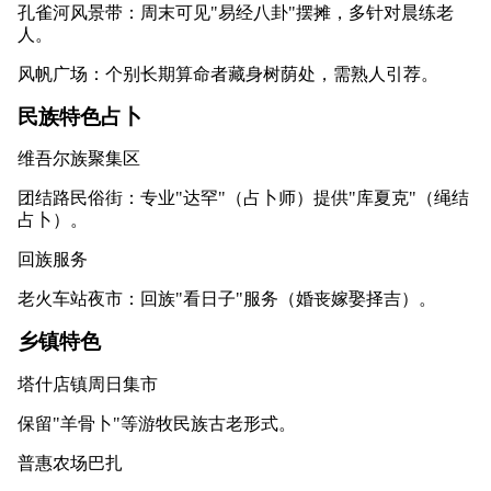
孔雀河风景带：周末可见"易经八卦"摆摊，多针对晨练老
人。
风帆广场：个别长期算命者藏身树荫处，需熟人引荐。
民族特色占卜
维吾尔族聚集区
团结路民俗街：专业"达罕"（占卜师）提供"库夏克"（绳结
占卜）。
回族服务
老火车站夜市：回族"看日子"服务（婚丧嫁娶择吉）。
乡镇特色
塔什店镇周日集市
保留"羊骨卜"等游牧民族古老形式。
普惠农场巴扎