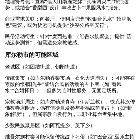
地理符号化：宣称“借天山南麓龙脉”“孔雀河灵气”增强运
势，或结合“香梨园”设计“丰收占卜”“果园风水”服务。
商业需求关联：向餐厅、便利店兜售“收银台风水”“招牌颜
色”建议，或为货运司机提供“沙漠公路平安符”。
民俗活动衍生：针对“麦西热甫”（维吾尔族聚会）提供“活
动运势测算”，但需避免宗教敏感。
库尔勒市的可能区域
老城区（如团结街道、朝阳街道）
传统集市（如库尔勒香梨市场、石化大道周边）：可能存在
零散的“阴阳先生”或结合民俗活动的占卜者（如“看风
水”“合婚择日”），但多为临时性服务，无固定场所。
宗教场所周边：如库尔勒清真寺（伊斯兰教）、铁克其汉传
佛教寺庙附近，偶有信徒自发参与祈福或简单占卜（如“卦
象解读”），但属宗教自发行为，非职业算命者集中地。
少数民族聚居区（如阿瓦提乡、英下乡）
维吾尔族村寨可能保留传统占卜习俗（如“巴合西”巫师主持