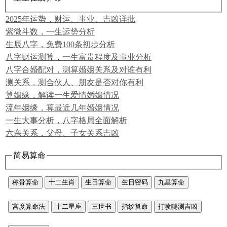
2025年运势，财运、事业、吉凶详批
紫微斗数，一生运势分析
生辰八字，免费100条初步分析
八字财运测算，一生富贵程度及事业分析
八字合婚配对，测算婚姻关系及对谁有利
测关系，测合伙人、朋友是否对你有利
算姻缘，解读一生爱情婚姻情况
流年姻缘，算最近几年婚姻情况
一生大事分析，八字格局全面解析
六亲关系，父母、子女关系吉凶
简易算命
称骨算命
十二生肖
生日算命
生日密码
九星算命
宫度算命法
十二星座
三世书
指纹算命
打喷嚏测吉凶