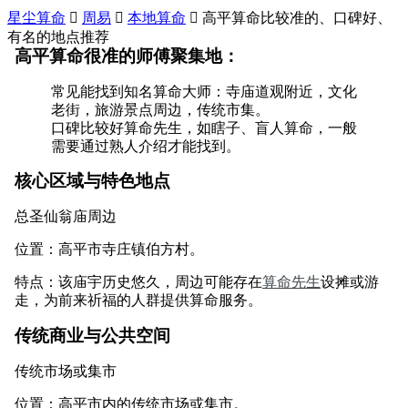
星尘算命

周易

本地算命

高平算命比较准的、口碑好、
有名的地点推荐
高平算命很准的师傅聚集地：
常见能找到知名算命大师：寺庙道观附近，文化
老街，旅游景点周边，传统市集。
口碑比较好算命先生，如瞎子、盲人算命，一般
需要通过熟人介绍才能找到。
核心区域与特色地点
总圣仙翁庙周边
位置：高平市寺庄镇伯方村。
特点：该庙宇历史悠久，周边可能存在
算命先生
设摊或游
走，为前来祈福的人群提供算命服务。
传统商业与公共空间
传统市场或集市
位置：高平市内的传统市场或集市。