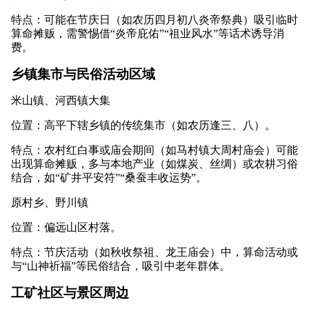
特点：可能在节庆日（如农历四月初八炎帝祭典）吸引临时
算命摊贩，需警惕借“炎帝庇佑”“祖业风水”等话术诱导消
费。
乡镇集市与民俗活动区域
米山镇、河西镇大集
位置：高平下辖乡镇的传统集市（如农历逢三、八）。
特点：农村红白事或庙会期间（如马村镇大周村庙会）可能
出现算命摊贩，多与本地产业（如煤炭、丝绸）或农耕习俗
结合，如“矿井平安符”“桑蚕丰收运势”。
原村乡、野川镇
位置：偏远山区村落。
特点：节庆活动（如秋收祭祖、龙王庙会）中，算命活动或
与“山神祈福”等民俗结合，吸引中老年群体。
工矿社区与景区周边