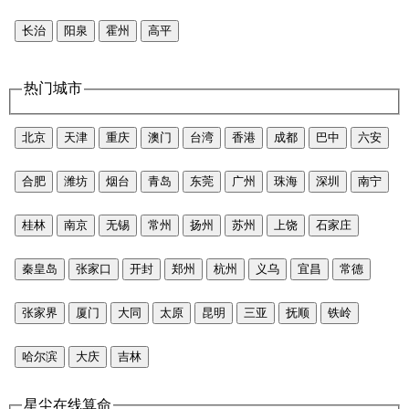
长治
阳泉
霍州
高平
热门城市
北京
天津
重庆
澳门
台湾
香港
成都
巴中
六安
合肥
潍坊
烟台
青岛
东莞
广州
珠海
深圳
南宁
桂林
南京
无锡
常州
扬州
苏州
上饶
石家庄
秦皇岛
张家口
开封
郑州
杭州
义乌
宜昌
常德
张家界
厦门
大同
太原
昆明
三亚
抚顺
铁岭
哈尔滨
大庆
吉林
星尘在线算命