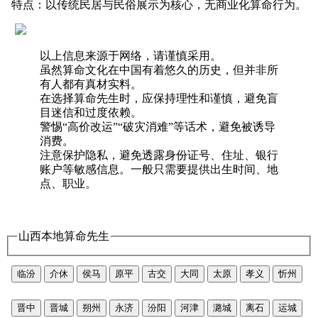
特点：以传统民居与民俗展示为核心，无商业化算命行为。
以上信息来源于网络，请谨慎采用。
虽然算命文化在中国有着悠久的历史，但并非所
有人都有真材实料。
在选择算命先生时，应保持理性和谨慎，避免盲
目迷信和过度依赖。
警惕“高价改运”“破灾消难”等话术，避免被诱导
消费。
注意保护隐私，避免透露身份证号、住址、银行
账户等敏感信息。一般只需要提供出生时间、地
点、职业。
山西本地算命先生
临汾
介休
侯马
原平
古交
大同
太原
孝义
忻州
晋中
晋城
朔州
永济
汾阳
河津
潞城
离石
运城