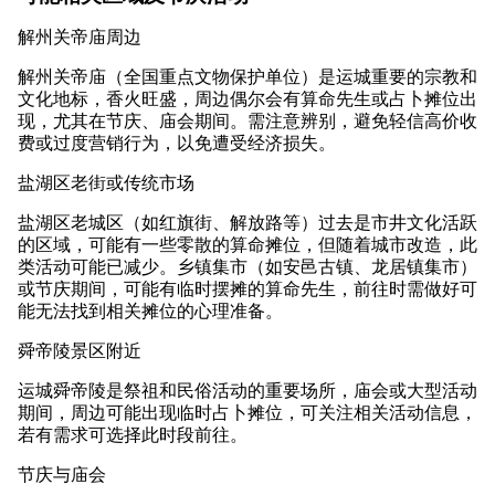
解州关帝庙周边
解州关帝庙（全国重点文物保护单位）是运城重要的宗教和
文化地标，香火旺盛，周边偶尔会有算命先生或占卜摊位出
现，尤其在节庆、庙会期间。需注意辨别，避免轻信高价收
费或过度营销行为，以免遭受经济损失。
盐湖区老街或传统市场
盐湖区老城区（如红旗街、解放路等）过去是市井文化活跃
的区域，可能有一些零散的算命摊位，但随着城市改造，此
类活动可能已减少。乡镇集市（如安邑古镇、龙居镇集市）
或节庆期间，可能有临时摆摊的算命先生，前往时需做好可
能无法找到相关摊位的心理准备。
舜帝陵景区附近
运城舜帝陵是祭祖和民俗活动的重要场所，庙会或大型活动
期间，周边可能出现临时占卜摊位，可关注相关活动信息，
若有需求可选择此时段前往。
节庆与庙会