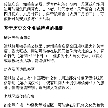
传统庙会（如关帝诞辰、舜帝祭祀等）期间，景区或广场周
边可能聚集民间算命、占卜者。时间参考：关帝庙会（农历
四月初八、六月廿四）、舜帝陵庙会（农历二月初二），可
依据时间安排参与相关活动。
基于历史文化名城特点的推测
解州关帝庙周边
运城解州镇是关公故里，解州关帝庙是全国规模最大的关帝
庙，香火旺盛。周边可能存在以民间信仰为依托的占卜、算
命行为（如“看相”“卜卦”），但多为个人自发行为，非官方
或宗教场所活动，需谨慎对待。
盐湖及周边民俗区
运城盐湖自古有“中国死海”之称，周边部分村镇保留传统民
俗活动（如祈福仪式），偶有民间人士提供与信仰相关的服
务，但需谨慎辨别，避免陷入迷信误区。
老城区或传统市集
如南风广场、钟楼街等老城区，可能存在以民俗文化为包装