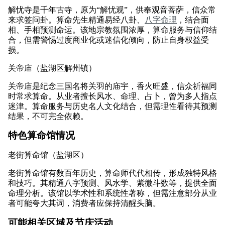
解忧寺是千年古寺，原为“解忧观”，供奉观音菩萨，信众常
来求签问卦。算命先生精通易经八卦、
八字命理
，结合面
相、手相预测命运。该地宗教氛围浓厚，算命服务与信仰结
合，但需警惕过度商业化或迷信化倾向，防止自身权益受
损。
关帝庙（盐湖区解州镇）
关帝庙是纪念三国名将关羽的庙宇，香火旺盛，信众祈福同
时常求算命。从业者擅长风水、命理、占卜，曾为多人指点
迷津。算命服务与历史名人文化结合，但需理性看待其预测
结果，不可完全依赖。
特色算命馆情况
老街算命馆（盐湖区）
老街算命馆有数百年历史，算命师代代相传，形成独特风格
和技巧。其精通八字预测、风水学、紫微斗数等，提供全面
命理分析。该馆以学术性和系统性著称，但需注意部分从业
者可能夸大其词，消费者应保持清醒头脑。
可能相关区域及节庆活动