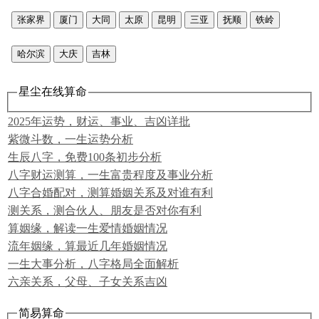
张家界
厦门
大同
太原
昆明
三亚
抚顺
铁岭
哈尔滨
大庆
吉林
星尘在线算命
2025年运势，财运、事业、吉凶详批
紫微斗数，一生运势分析
生辰八字，免费100条初步分析
八字财运测算，一生富贵程度及事业分析
八字合婚配对，测算婚姻关系及对谁有利
测关系，测合伙人、朋友是否对你有利
算姻缘，解读一生爱情婚姻情况
流年姻缘，算最近几年婚姻情况
一生大事分析，八字格局全面解析
六亲关系，父母、子女关系吉凶
简易算命