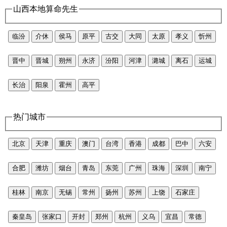
山西本地算命先生
临汾
介休
侯马
原平
古交
大同
太原
孝义
忻州
晋中
晋城
朔州
永济
汾阳
河津
潞城
离石
运城
长治
阳泉
霍州
高平
热门城市
北京
天津
重庆
澳门
台湾
香港
成都
巴中
六安
合肥
潍坊
烟台
青岛
东莞
广州
珠海
深圳
南宁
桂林
南京
无锡
常州
扬州
苏州
上饶
石家庄
秦皇岛
张家口
开封
郑州
杭州
义乌
宜昌
常德