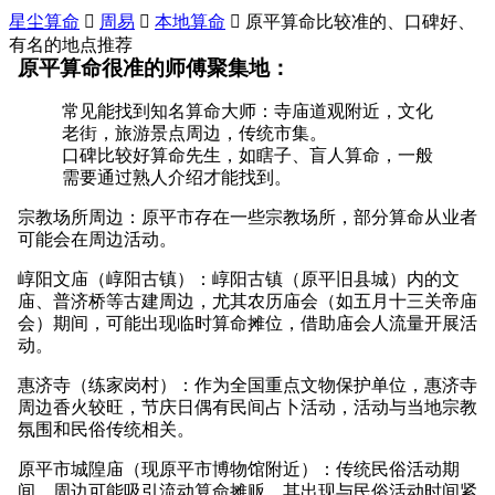
星尘算命

周易

本地算命

原平算命比较准的、口碑好、
有名的地点推荐
原平算命很准的师傅聚集地：
常见能找到知名算命大师：寺庙道观附近，文化
老街，旅游景点周边，传统市集。
口碑比较好算命先生，如瞎子、盲人算命，一般
需要通过熟人介绍才能找到。
宗教场所周边：原平市存在一些宗教场所，部分算命从业者
可能会在周边活动。
崞阳文庙（崞阳古镇）：崞阳古镇（原平旧县城）内的文
庙、普济桥等古建周边，尤其农历庙会（如五月十三关帝庙
会）期间，可能出现临时算命摊位，借助庙会人流量开展活
动。
惠济寺（练家岗村）：作为全国重点文物保护单位，惠济寺
周边香火较旺，节庆日偶有民间占卜活动，活动与当地宗教
氛围和民俗传统相关。
原平市城隍庙（现原平市博物馆附近）：传统民俗活动期
间，周边可能吸引流动算命摊贩，其出现与民俗活动时间紧