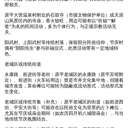
密相关。
原平大营温泉村附近的石鼓寺（市级文物保护单位）或天涯
山风景区内的寺庙，香火较旺，周边可能有以“祈福”“解
签”为名的民间活动，多为个体行为，与正规宗教活动无
关。
阳武村、上阳武村等传统村落，保留部分民俗信仰，节庆时
偶有“阴阳先生”参与祈福仪式，此类活动带有一定地域特
色。
老城区或传统街道
永康路、前进街等老街：原平老城区的永康路（原平宾馆附
近）、前进街（火车站周边）曾是市井文化集中地，但随着
城市改造，算命摊位可能转为隐蔽或流动形式，活动形式发
生变化。
老城区或传统市集（补充）：原平老城区的街道（如前进西
街、平安大街等）可能存在以民俗文化为背景的占卜摊位，
尤其在节庆或庙会期间（如农历四月初八城隍庙会），与当
地传统节庆氛围结合。