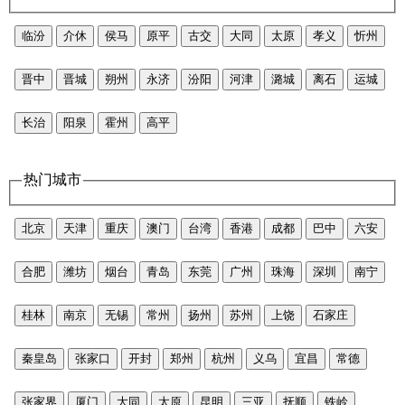
临汾
介休
侯马
原平
古交
大同
太原
孝义
忻州
晋中
晋城
朔州
永济
汾阳
河津
潞城
离石
运城
长治
阳泉
霍州
高平
热门城市
北京
天津
重庆
澳门
台湾
香港
成都
巴中
六安
合肥
潍坊
烟台
青岛
东莞
广州
珠海
深圳
南宁
桂林
南京
无锡
常州
扬州
苏州
上饶
石家庄
秦皇岛
张家口
开封
郑州
杭州
义乌
宜昌
常德
张家界
厦门
大同
太原
昆明
三亚
抚顺
铁岭