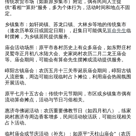
传统农贸市场（如新原乡集市）附近，偶有民间人士提
供“看相”“算卦”服务，多为个体行为，活动时间和地点不固
定。
乡镇集市：如轩岗镇、苏龙口镇、大林乡等地的传统集市
（逢农历单双日或固定日期），赶集日可能偶见
算命先生
临
时摆摊，为乡镇居民提供服务。
庙会活动场所：原平市各村历史上有众多庙会，如东野庄村
灵鹫寺正月初八水陆大会、史家岗村农历二月二龙王庙会
等。庙会期间，可能会有算命先生摆摊或流动提供服务
。
崞阳古镇庙会：农历五月十三关帝诞辰庙会期间，崞阳古镇
人流密集，周边可能出现临时占卜摊位，利用庙会热闹氛围
开展活动。
原平七月十五古会：传统中元节期间，市区或乡镇集市偶有
流动算命摊点，活动与节日习俗相关。
惠济寺佛诞活动：农历重要佛教节日（如四月初八），练家
岗村惠济寺周边香客增多，民间活动较活跃，可能出现相关
占卜活动。
临时庙会或节庆活动（补充）：如原平“天柱山庙会”（农历