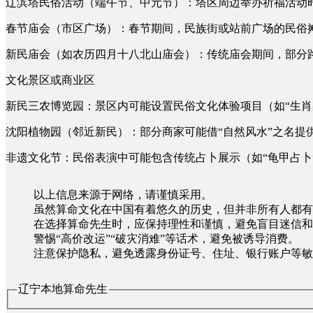
辽滨塔民俗活动（端午节、中元节）：塔区周边举办祈福活动
春节庙会（市区广场）：春节期间，民族街或站前广场的民俗
新民庙会（如农历四月十八北山庙会）：传统庙会期间，部分
文化景区或商业区
新民三农博览园：景区内可能设置民俗文化体验项目（如“生肖占
沈阳植物园（邻近新民）：部分商家可能借“自然风水”之名提
非遗文化节：民俗表演中可能包含传统占卜展示（如“龟甲占卜
以上信息来源于网络，请谨慎采用。
虽然算命文化在中国有着悠久的历史，但并非所有人都有
在选择算命先生时，应保持理性和谨慎，避免盲目迷信和
警惕“高价改运”“破灾消难”等话术，避免被诱导消费。
注意保护隐私，避免透露身份证号、住址、银行账户等敏
辽宁本地算命先生