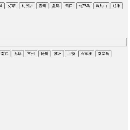
城
灯塔
瓦房店
盖州
盘锦
营口
葫芦岛
调兵山
辽阳
南京
无锡
常州
扬州
苏州
上饶
石家庄
秦皇岛