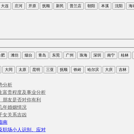
大连
庄河
开原
抚顺
新民
普兰店
朝阳
本溪
沈阳
海
合肥
潍坊
烟台
青岛
东莞
广州
珠海
深圳
南宁
桂林
大同
太原
昆明
三亚
抚顺
铁岭
哈尔滨
大庆
吉林
势分析
生富贵程度及事业分析
、朋友是否对你有利
几年婚姻情况
子女关系吉凶
指南
及职场小人识别、应对