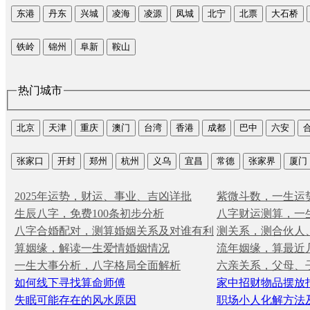
东港
丹东
兴城
凌海
凌源
凤城
北宁
北票
大石桥
铁岭
锦州
阜新
鞍山
热门城市
北京
天津
重庆
澳门
台湾
香港
成都
巴中
六安
张家口
开封
郑州
杭州
义乌
宜昌
常德
张家界
厦门
2025年运势，财运、事业、吉凶详批
紫微斗数，一生运
生辰八字，免费100条初步分析
八字财运测算，一
八字合婚配对，测算婚姻关系及对谁有利
测关系，测合伙人
算姻缘，解读一生爱情婚姻情况
流年姻缘，算最近
一生大事分析，八字格局全面解析
六亲关系，父母、
如何线下寻找算命师傅
家中招财物品摆放
失眠可能存在的风水原因
职场小人化解方法