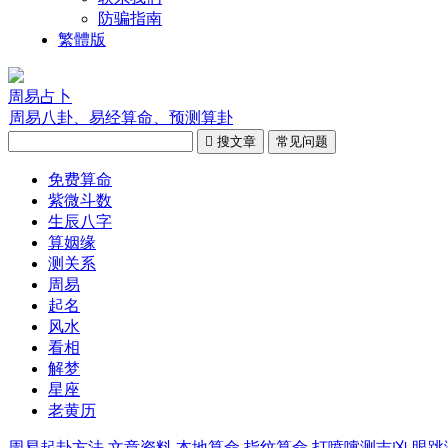
防骗指南
繁體版
周易占卜
周易八卦、易经算命、预测算卦

搜文章
常见问题
免费算命
紫微斗数
生辰八字
算姻缘
测关系
周易
起名
风水
看相
解梦
星座
老黄历
周易起卦方法
文章资料
本地算命
指纹算命
打喷嚏测吉凶
眼跳