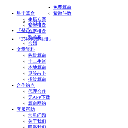
免费算命
星尘算命
紫微斗数
生辰八字
关闭历史
紫微排盘
『登录』
八字排盘
测关系
『35秒免费注册』
合婚
文章资料
称骨算命
十二生肖
本地算命
灵签占卜
指纹算命
合作站点
代理合作
无APP下载
算命网站
客服帮助
常见问题
关于我们
联系我们