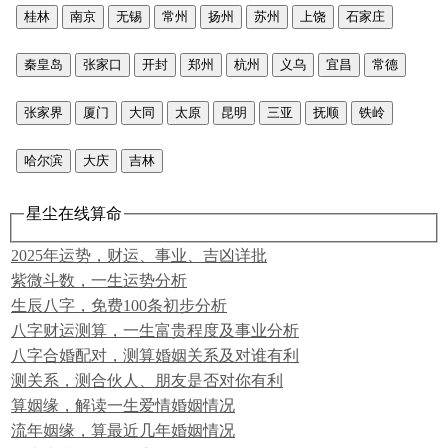
桂林
南京
无锡
常州
扬州
苏州
上饶
石家庄
秦皇岛
张家口
开封
郑州
杭州
义乌
宜昌
常德
张家界
厦门
大同
太原
昆明
三亚
抚顺
铁岭
哈尔滨
大庆
吉林
星尘在线算命
2025年运势，财运、事业、吉凶详批
紫微斗数，一生运势分析
生辰八字，免费100条初步分析
八字财运测算，一生富贵程度及事业分析
八字合婚配对，测算婚姻关系及对谁有利
测关系，测合伙人、朋友是否对你有利
算姻缘，解读一生爱情婚姻情况
流年姻缘，算最近几年婚姻情况