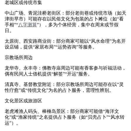
老城区或传统市集
中山广场、青泥洼桥老街区：部分老街巷或传统市场（如天
津街早市）可能存在以民俗文化为包装的占卜摊位（如“看
手相”“
八字测算
”），多为个体经营，集中在周末或节假
日。
太原街、西安路商业街：部分商家可能以“风水命理”为名开
设店铺，提供“家居布局”“运势咨询”等服务。
宗教场所周边
龙华寺、永丰寺：佛教寺庙周边可能有香客参与祈福活动，
偶有民间人士借机提供“解签”“开运”服务。
清真寺、基督教堂附近：部分宗教场所周边可能存在以“灵
性疗愈”或“传统文化”为名的占卜服务，需理性辨别。
文化景区或旅游区
老虎滩渔人码头、棒棰岛景区：部分商家可能借“海洋文
化”或“渔家传统”之名提供占卜服务（如“贝壳占卜”“风水转
运”）。