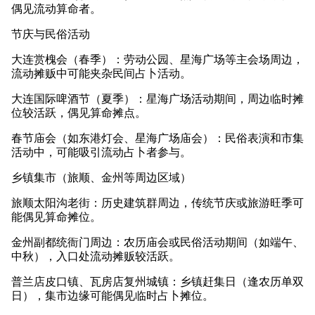
偶见流动算命者。
节庆与民俗活动
大连赏槐会（春季）：劳动公园、星海广场等主会场周边，
流动摊贩中可能夹杂民间占卜活动。
大连国际啤酒节（夏季）：星海广场活动期间，周边临时摊
位较活跃，偶见算命摊点。
春节庙会（如东港灯会、星海广场庙会）：民俗表演和市集
活动中，可能吸引流动占卜者参与。
乡镇集市（旅顺、金州等周边区域）
旅顺太阳沟老街：历史建筑群周边，传统节庆或旅游旺季可
能偶见算命摊位。
金州副都统衙门周边：农历庙会或民俗活动期间（如端午、
中秋），入口处流动摊贩较活跃。
普兰店皮口镇、瓦房店复州城镇：乡镇赶集日（逢农历单双
日），集市边缘可能偶见临时占卜摊位。