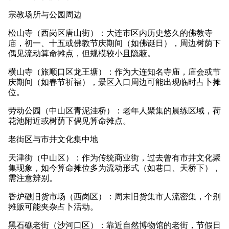
宗教场所与公园周边
松山寺（西岗区唐山街）：大连市区内历史悠久的佛教寺
庙，初一、十五或佛教节庆期间（如佛诞日），周边树荫下
偶见流动算命摊点，但规模较小且隐蔽。
横山寺（旅顺口区龙王塘）：作为大连知名寺庙，庙会或节
庆期间（如春节祈福），景区入口周边可能出现临时占卜摊
位。
劳动公园（中山区青泥洼桥）：老年人聚集的晨练区域，荷
花池附近或树荫下偶见算命摊点。
老街区与市井文化集中地
天津街（中山区）：作为传统商业街，过去曾有市井文化聚
集现象，如今算命摊位多为流动形式（如巷口、天桥下），
需注意辨别。
香炉礁旧货市场（西岗区）：周末旧货集市人流密集，个别
摊贩可能夹杂占卜活动。
黑石礁老街（沙河口区）：靠近自然博物馆的老街，节假日