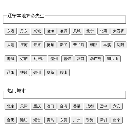
辽宁本地算命先生
东港
丹东
兴城
凌海
凌源
凤城
北宁
北票
大石桥
大连
庄河
开原
抚顺
新民
普兰店
朝阳
本溪
沈阳
海城
灯塔
瓦房店
盖州
盘锦
营口
葫芦岛
调兵山
辽阳
铁岭
锦州
阜新
鞍山
热门城市
北京
天津
重庆
澳门
台湾
香港
成都
巴中
六安
合肥
潍坊
烟台
青岛
东莞
广州
珠海
深圳
南宁