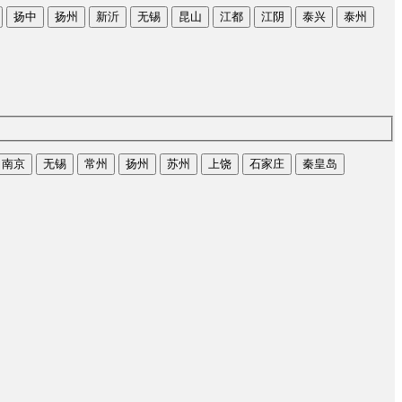
扬中
扬州
新沂
无锡
昆山
江都
江阴
泰兴
泰州
南京
无锡
常州
扬州
苏州
上饶
石家庄
秦皇岛