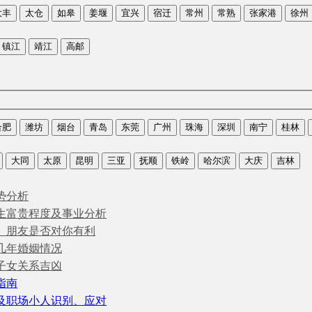
大丰
太仓
如皋
姜堰
宜兴
宿迁
常州
常熟
张家港
徐州
镇江
靖江
高邮
合肥
潍坊
烟台
青岛
东莞
广州
珠海
深圳
南宁
桂林
大同
太原
昆明
三亚
抚顺
铁岭
哈尔滨
大庆
吉林
势分析
生富贵程度及事业分析
、朋友是否对你有利
几年婚姻情况
子女关系吉凶
指南
及职场小人识别、应对