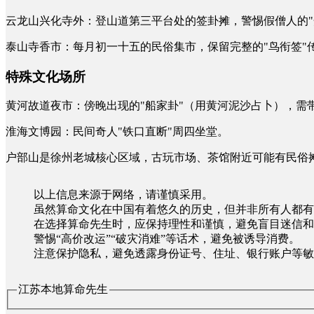
云龙山兴化寺外：登山道第三平台处的签卦摊，警惕假僧人的"
泰山寺香市：每月初一十五的民俗集市，保留完整的"鸟衔签"
特殊文化场所
黄河故道夜市：傍晚出现的"船家卦"（用黄河泥沙占卜），需
淮海文博园：民间奇人"铁口直断"周四坐堂。
户部山是徐州老城核心区域，古玩市场、茶馆附近可能有民俗
以上信息来源于网络，请谨慎采用。
虽然算命文化在中国有着悠久的历史，但并非所有人都有
在选择算命先生时，应保持理性和谨慎，避免盲目迷信和
警惕“高价改运”“破灾消难”等话术，避免被诱导消费。
注意保护隐私，避免透露身份证号、住址、银行账户等敏
江苏本地算命先生