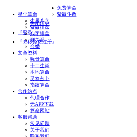
免费算命
星尘算命
紫微斗数
生辰八字
关闭历史
紫微排盘
『登录』
八字排盘
测关系
『35秒免费注册』
合婚
文章资料
称骨算命
十二生肖
本地算命
灵签占卜
指纹算命
合作站点
代理合作
无APP下载
算命网站
客服帮助
常见问题
关于我们
联系我们