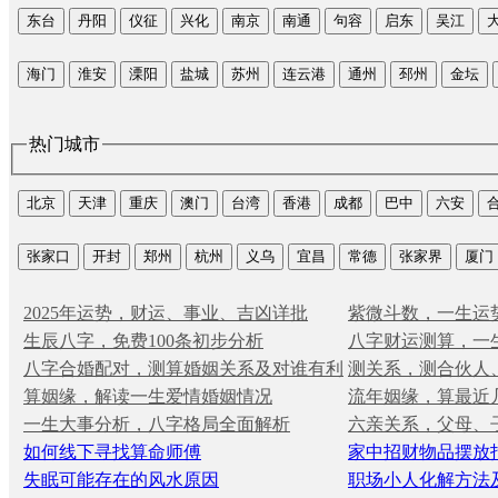
东台
丹阳
仪征
兴化
南京
南通
句容
启东
吴江
海门
淮安
溧阳
盐城
苏州
连云港
通州
邳州
金坛
热门城市
北京
天津
重庆
澳门
台湾
香港
成都
巴中
六安
张家口
开封
郑州
杭州
义乌
宜昌
常德
张家界
厦门
2025年运势，财运、事业、吉凶详批
紫微斗数，一生运
生辰八字，免费100条初步分析
八字财运测算，一
八字合婚配对，测算婚姻关系及对谁有利
测关系，测合伙人
算姻缘，解读一生爱情婚姻情况
流年姻缘，算最近
一生大事分析，八字格局全面解析
六亲关系，父母、
如何线下寻找算命师傅
家中招财物品摆放
失眠可能存在的风水原因
职场小人化解方法