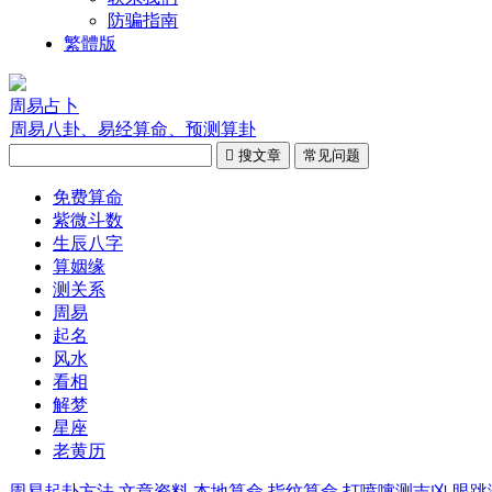
防骗指南
繁體版
周易占卜
周易八卦、易经算命、预测算卦

搜文章
常见问题
免费算命
紫微斗数
生辰八字
算姻缘
测关系
周易
起名
风水
看相
解梦
星座
老黄历
周易起卦方法
文章资料
本地算命
指纹算命
打喷嚏测吉凶
眼跳