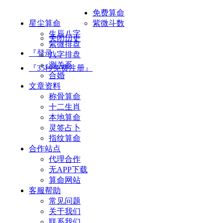
免费算命
星尘算命
紫微斗数
生辰八字
关闭历史
紫微排盘
『登录』
八字排盘
测关系
『35秒免费注册』
合婚
文章资料
称骨算命
十二生肖
本地算命
灵签占卜
指纹算命
合作站点
代理合作
无APP下载
算命网站
客服帮助
常见问题
关于我们
联系我们