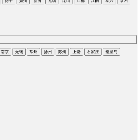
扬中
扬州
新沂
无锡
昆山
江都
江阴
泰兴
泰州
南京
无锡
常州
扬州
苏州
上饶
石家庄
秦皇岛