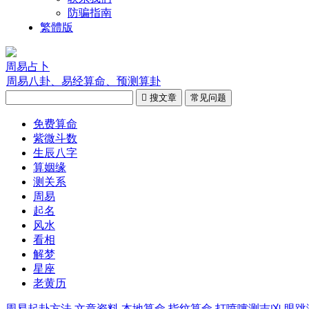
防骗指南
繁體版
周易占卜
周易八卦、易经算命、预测算卦

搜文章
常见问题
免费算命
紫微斗数
生辰八字
算姻缘
测关系
周易
起名
风水
看相
解梦
星座
老黄历
周易起卦方法
文章资料
本地算命
指纹算命
打喷嚏测吉凶
眼跳