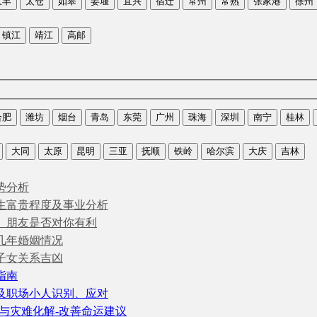
大丰
太仓
如皋
姜堰
宜兴
宿迁
常州
常熟
张家港
徐州
镇江
靖江
高邮
合肥
潍坊
烟台
青岛
东莞
广州
珠海
深圳
南宁
桂林
大同
太原
昆明
三亚
抚顺
铁岭
哈尔滨
大庆
吉林
势分析
生富贵程度及事业分析
、朋友是否对你有利
几年婚姻情况
子女关系吉凶
指南
及职场小人识别、应对
与灾难化解-改善命运建议