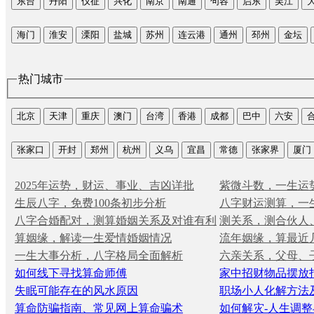
东台
丹阳
仪征
兴化
南京
南通
句容
启东
吴江
海门
淮安
溧阳
盐城
苏州
连云港
通州
邳州
金坛
热门城市
北京
天津
重庆
澳门
台湾
香港
成都
巴中
六安
张家口
开封
郑州
杭州
义乌
宜昌
常德
张家界
厦门
2025年运势，财运、事业、吉凶详批
紫微斗数，一生运
生辰八字，免费100条初步分析
八字财运测算，一
八字合婚配对，测算婚姻关系及对谁有利
测关系，测合伙人
算姻缘，解读一生爱情婚姻情况
流年姻缘，算最近
一生大事分析，八字格局全面解析
六亲关系，父母、
如何线下寻找算命师傅
家中招财物品摆放
失眠可能存在的风水原因
职场小人化解方法
算命防骗指南、常见网上算命骗术
如何解灾-人生调整