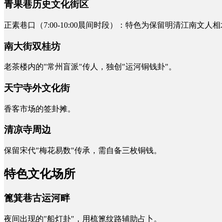
青果巷历史文化街区
正素巷口（7:00-10:00晨间时段）：特色为保留明清江南文人
南大街双桂坊
老茶楼内的"常州盲派"传人，独创"运河铜钱卦"。
天宁寺外文化街
香客市场的签卦摊。
清凉寺周边
保留宋代"梅花易数"传承，需自备三枚铜钱。
特色文化场所
篦箕巷古运河畔
夜间出现的"船灯卦"，用梳篦纹路辅助占卜。