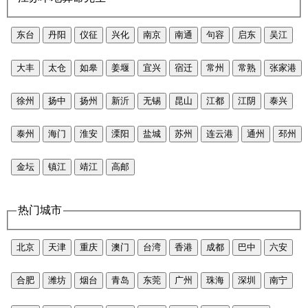
东台
丹阳
仪征
兴化
南京
南通
句容
启东
吴江
大丰
太仓
如皋
姜堰
宜兴
宿迁
常州
常熟
张家港
徐州
扬中
扬州
新沂
无锡
昆山
江都
江阴
泰兴
泰州
海门
淮安
溧阳
盐城
苏州
连云港
通州
邳州
金坛
镇江
靖江
高邮
热门城市
北京
天津
重庆
澳门
台湾
香港
成都
巴中
六安
合肥
潍坊
烟台
青岛
东莞
广州
珠海
深圳
南宁