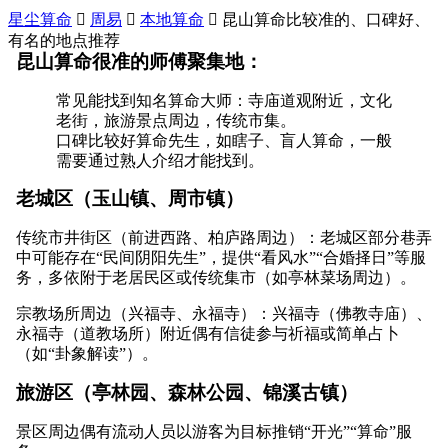
星尘算命

周易

本地算命

昆山算命比较准的、口碑好、
有名的地点推荐
昆山算命很准的师傅聚集地：
常见能找到知名算命大师：寺庙道观附近，文化
老街，旅游景点周边，传统市集。
口碑比较好算命先生，如瞎子、盲人算命，一般
需要通过熟人介绍才能找到。
老城区（玉山镇、周市镇）
传统市井街区（前进西路、柏庐路周边）：老城区部分巷弄
中可能存在“民间阴阳先生”，提供“看风水”“合婚择日”等服
务，多依附于老居民区或传统集市（如亭林菜场周边）。
宗教场所周边（兴福寺、永福寺）：兴福寺（佛教寺庙）、
永福寺（道教场所）附近偶有信徒参与祈福或简单占卜
（如“卦象解读”）。
旅游区（亭林园、森林公园、锦溪古镇）
景区周边偶有流动人员以游客为目标推销“开光”“算命”服