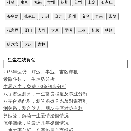
桂林
南京
无锡
常州
扬州
苏州
上饶
石家庄
秦皇岛
张家口
开封
郑州
杭州
义乌
宜昌
常德
张家界
厦门
大同
太原
昆明
三亚
抚顺
铁岭
哈尔滨
大庆
吉林
星尘在线算命
2025年运势，财运、事业、吉凶详批
紫微斗数，一生运势分析
生辰八字，免费100条初步分析
八字财运测算，一生富贵程度及事业分析
八字合婚配对，测算婚姻关系及对谁有利
测关系，测合伙人、朋友是否对你有利
算姻缘，解读一生爱情婚姻情况
流年姻缘，算最近几年婚姻情况
一生大事分析，八字格局全面解析