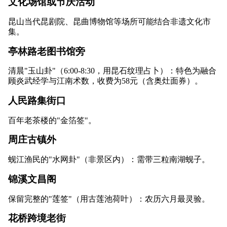
文化场馆或节庆活动
昆山当代昆剧院、昆曲博物馆等场所可能结合非遗文化市
集。
亭林路老图书馆旁
清晨"玉山卦"（6:00-8:30，用昆石纹理占卜）：特色为融合
顾炎武经学与江南术数，收费为58元（含奥灶面券）。
人民路集街口
百年老茶楼的"金箔签"。
周庄古镇外
蚬江渔民的"水网卦"（非景区内）：需带三粒南湖蚬子。
锦溪文昌阁
保留完整的"莲签"（用古莲池荷叶）：农历六月最灵验。
花桥跨境老街