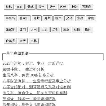
桂林
南京
无锡
常州
扬州
苏州
上饶
石家庄
秦皇岛
张家口
开封
郑州
杭州
义乌
宜昌
常德
张家界
厦门
大同
太原
昆明
三亚
抚顺
铁岭
哈尔滨
大庆
吉林
星尘在线算命
2025年运势，财运、事业、吉凶详批
紫微斗数，一生运势分析
生辰八字，免费100条初步分析
八字财运测算，一生富贵程度及事业分析
八字合婚配对，测算婚姻关系及对谁有利
测关系，测合伙人、朋友是否对你有利
算姻缘，解读一生爱情婚姻情况
流年姻缘，算最近几年婚姻情况