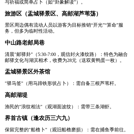
与祈福或简单占卜（如“卦象解读”）。
旅游区（盂城驿景区、高邮湖芦苇荡）
景区周边偶有流动人员以游客为目标推销“开光”“算命”服
务，但多为临时性活动。
中山路老邮局巷
清晨"邮驿卦"（5:30-7:00，观信封火漆纹路）：特色为融合
邮驿文化与湖滨相术，收费为28元（送双黄鸭蛋一枚）。
盂城驿景区外茶馆
"驿马签"（用马蹄铁形状占卜）：需自备三根芦苇杆。
高邮湖堤
渔民的"浪纹相法"（观湖面波纹）：需带三条湖虾。
界首古镇（逢农历三六九）
保留完整的"船橹卜"（观旧船橹磨损）：需在捕鱼季前往。