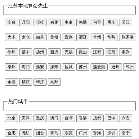
江苏本地算命先生
东台
丹阳
仪征
兴化
南京
南通
句容
启东
吴江
大丰
太仓
如皋
姜堰
宜兴
宿迁
常州
常熟
张家港
徐州
扬中
扬州
新沂
无锡
昆山
江都
江阴
泰兴
泰州
海门
淮安
溧阳
盐城
苏州
连云港
通州
邳州
金坛
镇江
靖江
高邮
热门城市
北京
天津
重庆
澳门
台湾
香港
成都
巴中
六安
合肥
潍坊
烟台
青岛
东莞
广州
珠海
深圳
南宁