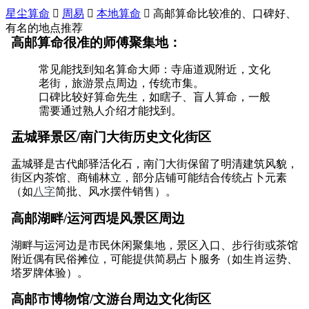
星尘算命

周易

本地算命

高邮算命比较准的、口碑好、
有名的地点推荐
高邮算命很准的师傅聚集地：
常见能找到知名算命大师：寺庙道观附近，文化
老街，旅游景点周边，传统市集。
口碑比较好算命先生，如瞎子、盲人算命，一般
需要通过熟人介绍才能找到。
盂城驿景区/南门大街历史文化街区
盂城驿是古代邮驿活化石，南门大街保留了明清建筑风貌，
街区内茶馆、商铺林立，部分店铺可能结合传统占卜元素
（如
八字
简批、风水摆件销售）。
高邮湖畔/运河西堤风景区周边
湖畔与运河边是市民休闲聚集地，景区入口、步行街或茶馆
附近偶有民俗摊位，可能提供简易占卜服务（如生肖运势、
塔罗牌体验）。
高邮市博物馆/文游台周边文化街区