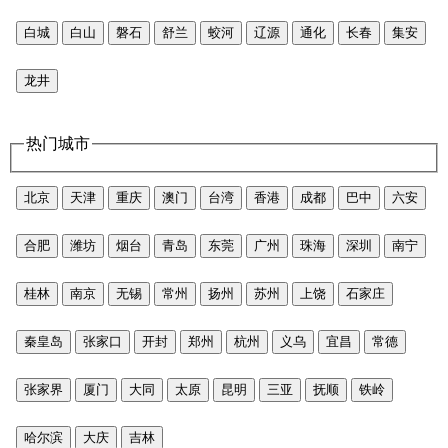
白城
白山
磐石
舒兰
蛟河
辽源
通化
长春
集安
龙井
热门城市
北京
天津
重庆
澳门
台湾
香港
成都
巴中
六安
合肥
潍坊
烟台
青岛
东莞
广州
珠海
深圳
南宁
桂林
南京
无锡
常州
扬州
苏州
上饶
石家庄
秦皇岛
张家口
开封
郑州
杭州
义乌
宜昌
常德
张家界
厦门
大同
太原
昆明
三亚
抚顺
铁岭
哈尔滨
大庆
吉林