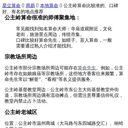
星尘算命

周易

本地算命

公主岭算命比较准的、口碑
好、有名的地点推荐
公主岭算命很准的师傅聚集地：
常见能找到知名算命大师：寺庙道观附近，文化
老街，旅游景点周边，传统市集。
口碑比较好算命先生，如瞎子、盲人算命，一般
需要通过熟人介绍才能找到。
宗教场所周边
公主岭市部分宗教场所周边可能存在
算命先生
。例如，公主
岭市存在如娘娘庙等宗教场所，这些地方香客往来频繁，算
命先生常以“解签”、“看相”等名义提供服务。
公主岭基督教堂周边：公主岭市东公主大街基督教堂外街
道，宗教场所周边偶有流动摊点，但需注意尊重信仰礼仪，
教堂内禁止占卜活动。
公主岭老城区
位置：公主岭市温州商城（大马路与东四城路交汇）、响铃