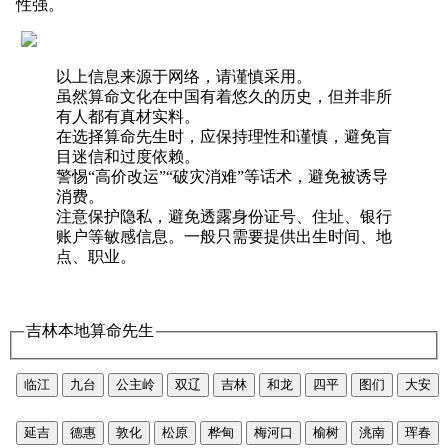
性强。
以上信息来源于网络，请谨慎采用。
虽然算命文化在中国有着悠久的历史，但并非所
有人都有真材实料。
在选择算命先生时，应保持理性和谨慎，避免盲
目迷信和过度依赖。
警惕“高价改运”“破灾消难”等话术，避免被诱导
消费。
注意保护隐私，避免透露身份证号、住址、银行
账户等敏感信息。一般只需要提供出生时间、地
点、职业。
吉林本地算命先生
临江
九台
公主岭
双辽
吉林
和龙
四平
图们
大安
延吉
德惠
敦化
松原
桦甸
梅河口
榆树
洮南
珲春