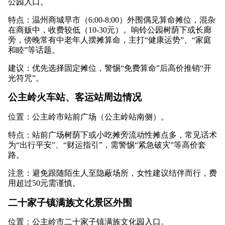
公园入口。
特点：温州商城早市（6:00-8:00）外围偶见算命摊位，混杂
在商贩中，收费较低（10-30元）。响铃公园树荫下或长廊
旁，傍晚常有中老年人摆摊算命，主打“健康运势”、“家庭
和睦”等话题。
建议：优先选择固定摊位，警惕“免费算命”后高价推销“开
光符咒”。
公主岭火车站、客运站周边情况
位置：公主岭市站前广场（公主岭站南侧）。
特点：站前广场树荫下或小吃摊旁流动性摊点多，常见话术
为“出行平安”、“财运指引”，需警惕“紧急破灾”等高价套
路。
注意：避免跟随陌生人至隐蔽场所，女性建议结伴而行，费
用超过50元需谨慎。
二十家子镇满族文化景区外围
位置：公主岭市二十家子镇满族文化园入口。