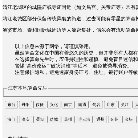
靖江老城区的城隍庙或寺庙附近（如文昌宫、关帝庙等）常有
靖江老城区部分保留传统风貌的街道，过去可能有零星的算命
渔婆市场、泰和国际城周边等人流密集处，偶尔会有流动算命
以上信息来源于网络，请谨慎采用。
虽然算命文化在中国有着悠久的历史，但并非所有人都有
在选择算命先生时，应保持理性和谨慎，避免盲目迷信和
警惕“高价改运”“破灾消难”等话术，避免被诱导消费。
注意保护隐私，避免透露身份证号、住址、银行账户等敏
江苏本地算命先生
东台
丹阳
仪征
兴化
南京
南通
句容
启东
吴江
海门
淮安
溧阳
盐城
苏州
连云港
通州
邳州
金坛