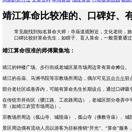
靖江算命比较准的、口碑好、
常见能找到知名算命大师：寺庙道观附近，文化老街，旅
口碑比较好算命先生，如瞎子、盲人算命，一般需要通过
靖江算命很准的师傅聚集地：
靖江的钟楼广场、步行街或老城区菜市场周边常有算命摊位。
靖江的岳庙、马洲书院等宗教场所周边，偶尔可见
算命先生
驻
部分老社区或巷弄内，可能有算命先生长期设点，通过口碑吸
在传统市井街区（骥江路、工农路周边），老城区部分巷弄中可
市（如靖江农贸市场周边）。
宗教场所周边（孤山寺、城隍庙），孤山寺（佛教寺庙）、城隍
景区周边偶有流动人员以游客为目标推销“开光”、“算命”服务