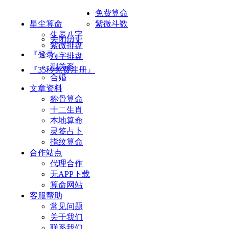
免费算命
星尘算命
紫微斗数
生辰八字
关闭历史
紫微排盘
『登录』
八字排盘
测关系
『35秒免费注册』
合婚
文章资料
称骨算命
十二生肖
本地算命
灵签占卜
指纹算命
合作站点
代理合作
无APP下载
算命网站
客服帮助
常见问题
关于我们
联系我们