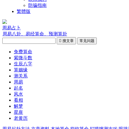
防骗指南
繁體版
周易占卜
周易八卦、易经算命、预测算卦

搜文章
常见问题
免费算命
紫微斗数
生辰八字
算姻缘
测关系
周易
起名
风水
看相
解梦
星座
老黄历
周易起卦方法
文章资料
本地算命
指纹算命
打喷嚏测吉凶
眼跳