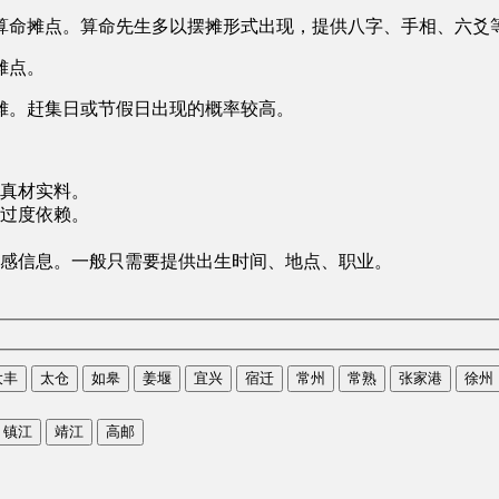
算命摊点。算命先生多以摆摊形式出现，提供八字、手相、六爻
摊点。
摊。赶集日或节假日出现的概率较高。
真材实料。
过度依赖。
感信息。一般只需要提供出生时间、地点、职业。
大丰
太仓
如皋
姜堰
宜兴
宿迁
常州
常熟
张家港
徐州
镇江
靖江
高邮