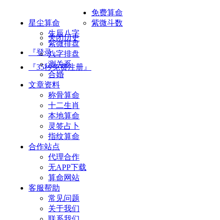
免费算命
星尘算命
紫微斗数
生辰八字
关闭历史
紫微排盘
『登录』
八字排盘
测关系
『35秒免费注册』
合婚
文章资料
称骨算命
十二生肖
本地算命
灵签占卜
指纹算命
合作站点
代理合作
无APP下载
算命网站
客服帮助
常见问题
关于我们
联系我们