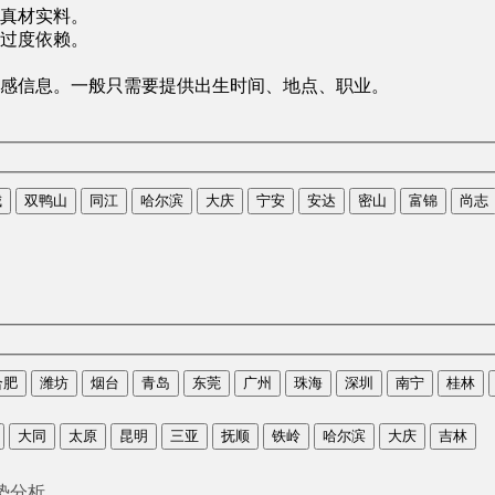
真材实料。
过度依赖。
感信息。一般只需要提供出生时间、地点、职业。
城
双鸭山
同江
哈尔滨
大庆
宁安
安达
密山
富锦
尚志
合肥
潍坊
烟台
青岛
东莞
广州
珠海
深圳
南宁
桂林
大同
太原
昆明
三亚
抚顺
铁岭
哈尔滨
大庆
吉林
势分析