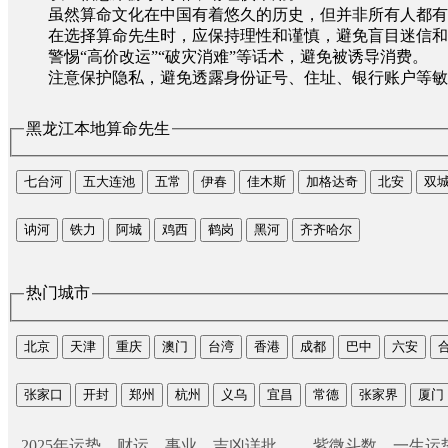
虽然算命文化在中国有着悠久的历史，但并非所有人都有
在选择算命先生时，应保持理性和谨慎，避免盲目迷信和
警惕“高价改运”“破灾消难”等话术，避免被诱导消费。
注意保护隐私，避免透露身份证号、住址、银行账户等敏
黑龙江本地算命先生
七台河
五大连池
五常
伊春
佳木斯
加格达奇
北安
双
讷河
铁力
阿城
鸡西
鹤岗
黑河
齐齐哈尔
热门城市
北京
天津
重庆
澳门
台湾
香港
成都
巴中
六安
张家口
开封
郑州
杭州
义乌
宜昌
常德
张家界
厦门
2025年运势，财运、事业、吉凶详批
紫微斗数，一生运