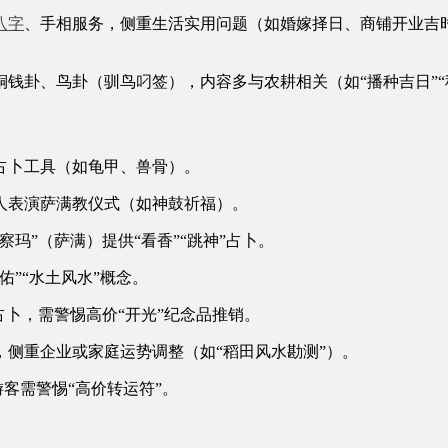
八字
、手相服务，侧重生活实用问题（如婚嫁择日、商铺开业吉时）
钱卦、鸟卦（驯鸟叼签），内容多与农耕相关（如“播种吉日”“
占卜工具（如龟甲、兽骨）。
人表演萨满教仪式（如神鼓祈福）。
玛”（萨满）提供“看香”“跳神”占卜。
”“水土风水”概念。
占卜，需警惕高价“开光”纪念品推销。
侧重企业或家庭运势调整（如“稻田风水勘测”）。
游客需警惕“高价转运符”。