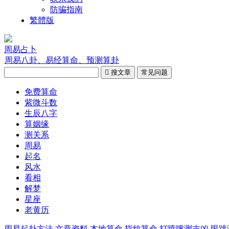
防骗指南
繁體版
周易占卜
周易八卦、易经算命、预测算卦

搜文章
常见问题
免费算命
紫微斗数
生辰八字
算姻缘
测关系
周易
起名
风水
看相
解梦
星座
老黄历
周易起卦方法
文章资料
本地算命
指纹算命
打喷嚏测吉凶
眼跳