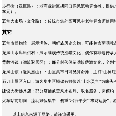
步行街（亚臣路）：老商业街区胡同口偶见流动算命摊，提供
30元）。
五常大市场（文化路）：传统市集外围可见中老年算命师使用铜
其它
五常市博物馆：展示满族、朝鲜族历史文物，可能包含萨满教
龙凤山水库民俗村：展示满族传统渔猎文化，偶尔有非遗传承
背荫河镇（满族聚居区）：部分村落保留满族萨满文化，个别“察
龙凤山镇（近凤凰山）：山区集市日可见算命摊，主打“山神庇佑
石刀山景区入口：游客集中区域偶有摊位以“山水灵气”为噱头
建设大街佛具店：部分店铺兼营风水布局、取名服务，需预约，
火车站前胡同：流动摊位集中，侧重“出行平安”“求财运势”，
以上信息来源于网络，请谨慎采用。