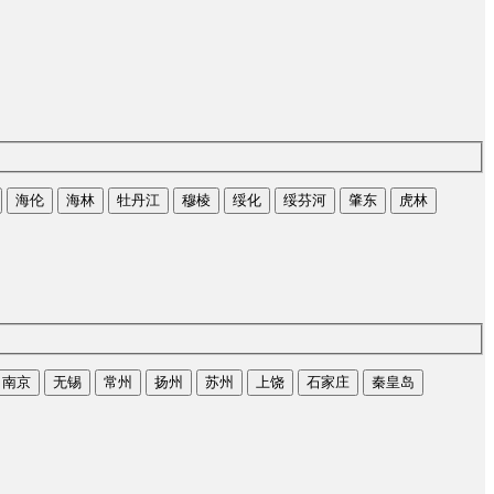
海伦
海林
牡丹江
穆棱
绥化
绥芬河
肇东
虎林
南京
无锡
常州
扬州
苏州
上饶
石家庄
秦皇岛