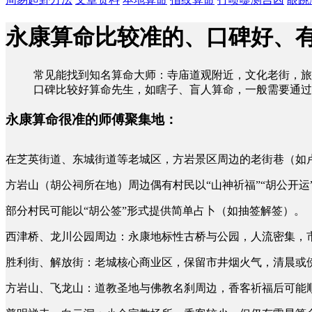
永康算命比较准的、口碑好、
常见能找到知名算命大师：寺庙道观附近，文化老街，旅
口碑比较好算命先生，如瞎子、盲人算命，一般需要通过
永康算命很准的师傅聚集地：
在芝英街道、东城街道等老城区，方岩景区周边的老街巷（如卢
方岩山（胡公祠所在地）周边偶有村民以“山神祈福”“胡公开运
部分村民可能以“胡公签”形式提供简单占卜（如抽签解签）。
西津桥、龙川公园周边：永康地标性古桥与公园，人流密集，
胜利街、解放街：老城核心商业区，保留市井烟火气，清晨或
方岩山、飞龙山：道教圣地与佛教名刹周边，香客祈福后可能