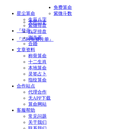
免费算命
星尘算命
紫微斗数
生辰八字
关闭历史
紫微排盘
『登录』
八字排盘
测关系
『35秒免费注册』
合婚
文章资料
称骨算命
十二生肖
本地算命
灵签占卜
指纹算命
合作站点
代理合作
无APP下载
算命网站
客服帮助
常见问题
关于我们
联系我们