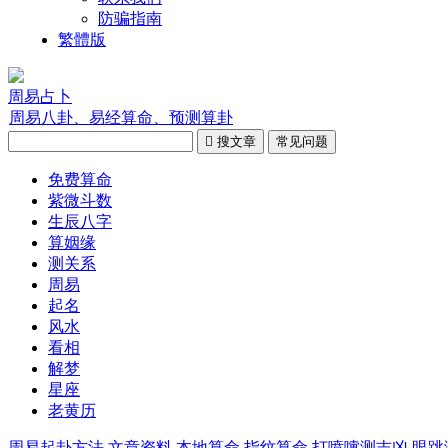
防骗指南
繁體版
周易占卜
周易八卦、易经算命、预测算卦

搜文章
常见问题
免费算命
紫微斗数
生辰八字
算姻缘
测关系
周易
起名
风水
看相
解梦
星座
老黄历
周易起卦方法
文章资料
本地算命
指纹算命
打喷嚏测吉凶
眼跳