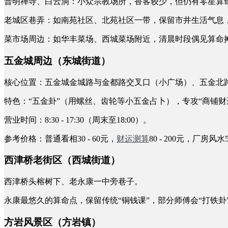
普明禅寺、白云洞：小众宗教场所，香客较少，但仍有零星算
老城区巷弄：如南苑社区、北苑社区一带，保留市井生活气息
菜市场周边：如华丰菜场、西城菜场附近，清晨时段偶见算命
五金城周边（东城街道）
核心位置：五金城金城路与金都路交叉口（小广场）、五金北
特色：“五金卦”（用螺丝、齿轮等小五金占卜），专攻“商铺财
营业时间：8:30 - 17:30（周末至18:00）。
参考价格：普通看相30 - 60元，
财运测算
80 - 200元，厂房风水
西津桥老街区（西城街道）
西津桥头榕树下、老永康一中旁巷子。
永康最悠久的算命点，保留传统“铜钱课”，部分师傅会“打铁卦”（
方岩风景区（方岩镇）