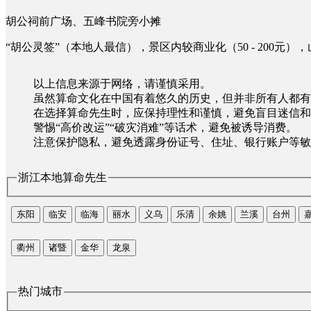
胡公祠前广场、五峰书院旁小摊
“胡公灵签”（本地人最信），景区内较商业化（50 - 200元），山
以上信息来源于网络，请谨慎采用。
虽然算命文化在中国有着悠久的历史，但并非所有人都有
在选择算命先生时，应保持理性和谨慎，避免盲目迷信和
警惕“高价改运”“破灾消难”等话术，避免被诱导消费。
注意保护隐私，避免透露身份证号、住址、银行账户等敏
浙江本地算命先生
东阳
临安
临海
丽水
义乌
乐清
余姚
兰溪
台州
衢州
诸暨
金华
龙泉
热门城市