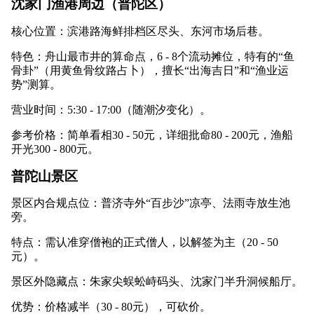
沈家门渔港周边（普陀区）
核心位置：滨港路海鲜排档区尽头、东河市场后巷。
特色：舟山最市井的算命点，6 - 8个流动摊位，特有的“鱼
骨卦”（用黄鱼骨纹路占卜），擅长“出海吉日”和“渔业运
势”测算。
营业时间：5:30 - 17:00（随潮汐变化）。
参考价格：简单看相30 - 50元，详细批命80 - 200元，渔船
开光300 - 800元。
普陀山景区
景区内合规点位：普济寺外“百步沙”凉亭、法雨寺放生池
旁。
特点：需认准穿僧袍的正式僧人，以解签为主（20 - 50
元）。
景区外隐藏点：朱家尖蜈蚣峙码头、沈家门半升洞候船厅。
优势：价格减半（30 - 80元），可砍价。