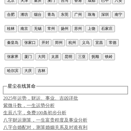
北京
天津
重庆
澳门
台湾
香港
成都
巴中
六安
合肥
潍坊
烟台
青岛
东莞
广州
珠海
深圳
南宁
桂林
南京
无锡
常州
扬州
苏州
上饶
石家庄
秦皇岛
张家口
开封
郑州
杭州
义乌
宜昌
常德
张家界
厦门
大同
太原
昆明
三亚
抚顺
铁岭
哈尔滨
大庆
吉林
星尘在线算命
2025年运势，财运、事业、吉凶详批
紫微斗数，一生运势分析
生辰八字，免费100条初步分析
八字财运测算，一生富贵程度及事业分析
八字合婚配对，测算婚姻关系及对谁有利