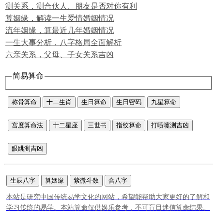
测关系，测合伙人、朋友是否对你有利
算姻缘，解读一生爱情婚姻情况
流年姻缘，算最近几年婚姻情况
一生大事分析，八字格局全面解析
六亲关系，父母、子女关系吉凶
简易算命
称骨算命
十二生肖
生日算命
生日密码
九星算命
宫度算命法
十二星座
三世书
指纹算命
打喷嚏测吉凶
眼跳测吉凶
生辰八字
算姻缘
紫微斗数
合八字
本站是研究中国传统易学文化的网站，希望能帮助大家更好的了解和
学习传统的易学。本站算命仅供娱乐参考，不可盲目迷信算命结果。