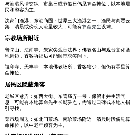
与渔港风情交织，市集日或节假日偶见算命摊位，以本地居
民和游客为主。
沈家门渔港、东港商圈：世界三大渔港之一，渔民与商贾云
集，清晨或傍晚人流量较大，可能有
算命先生
设摊。
宗教场所附近
普陀山、法雨寺、朱家尖观音法界：佛教名山与观音文化圣
地周边，香客祈福后可能顺带求签问卜。
祖印寺、天丰寺：本地佛教场所，香客较少，但仍有零星算
命摊位。
居民区隐蔽角落
老城区巷弄：如西大街、东管庙弄一带，保留市井生活气
息，可能有本地算命先生长期驻点，需通过口碑或本地人指
引寻找。
菜市场周边：如北门菜场、南珍菜场附近，清晨时段偶见算
命摊位，以中老年顾客为主。