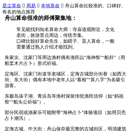
星尘算命

周易

本地算命

舟山算命比较准的、口碑好、
有名的地点推荐
舟山算命很准的师傅聚集地：
常见能找到知名算命大师：寺庙道观附近，文化
老街，旅游景点周边，传统市集。
口碑比较好算命先生，如瞎子、盲人算命，一般
需要通过熟人介绍才能找到。
朱家尖、沈家门等周边渔村偶有渔民以“海神祭”“船卦”（用
船桨木片占卜）形式祈福。
定海区、沈家门街道等老城区，定海古城部分街巷（如西大
街、东大街）偶有本地中老年人以“看相”“算八字”为名吸引
游客。
东极岛庙子湖、青浜岛等渔村保留传统渔民信仰（如“妈祖
祭”“船头公祈福”）。
部分民宿或渔家乐可能附带“海神占卜”体验项目（如用贝壳
占卜潮汛）。
定海古城、中大街：舟山保存最完整的古城街区，明清建筑