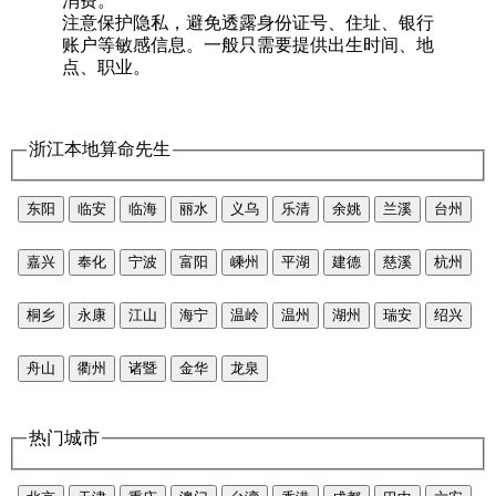
消费。
注意保护隐私，避免透露身份证号、住址、银行
账户等敏感信息。一般只需要提供出生时间、地
点、职业。
浙江本地算命先生
东阳
临安
临海
丽水
义乌
乐清
余姚
兰溪
台州
嘉兴
奉化
宁波
富阳
嵊州
平湖
建德
慈溪
杭州
桐乡
永康
江山
海宁
温岭
温州
湖州
瑞安
绍兴
舟山
衢州
诸暨
金华
龙泉
热门城市