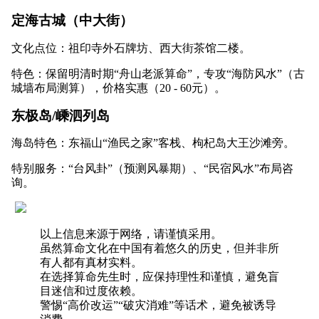
定海古城（中大街）
文化点位：祖印寺外石牌坊、西大街茶馆二楼。
特色：保留明清时期“舟山老派算命”，专攻“海防风水”（古
城墙布局测算），价格实惠（20 - 60元）。
东极岛/嵊泗列岛
海岛特色：东福山“渔民之家”客栈、枸杞岛大王沙滩旁。
特别服务：“台风卦”（预测风暴期）、“民宿风水”布局咨
询。
以上信息来源于网络，请谨慎采用。
虽然算命文化在中国有着悠久的历史，但并非所
有人都有真材实料。
在选择算命先生时，应保持理性和谨慎，避免盲
目迷信和过度依赖。
警惕“高价改运”“破灾消难”等话术，避免被诱导