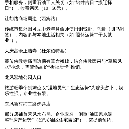
手相服务，侧重石油工人关切（如“钻井吉日”“搬迁择
日”），收费亲民（10 - 50元）。
让胡路商场周边（西宾路）
传统市集外围可见中老年算命师使用铜钱卦、鸟卦（驯鸟叼
签），内容多与本地生活相关（如“退休运势”“子女就
业”）。
大庆富余正洁寺（杜尔伯特县）
藏传佛教寺庙周边偶有算命摊贩，结合佛教因果与“草原风
水”概念，需警惕高价“祈福唐卡”推销。
龙凤湿地公园入口
旅游旺季个别摊位以“湿地灵气”“生态运势”为噱头占卜，娱
乐性强，专业性有限。
东风新村纬二路佛具店
部分店铺兼营风水布局、企业取名，侧重“油田风水调
整”“房产运势”（如“采油区住宅吉凶”），需提前预约。