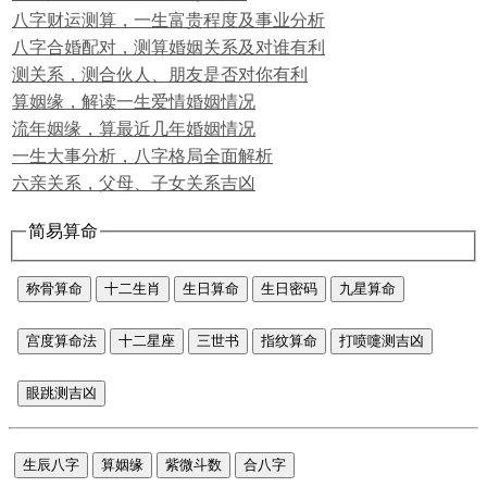
八字财运测算，一生富贵程度及事业分析
八字合婚配对，测算婚姻关系及对谁有利
测关系，测合伙人、朋友是否对你有利
算姻缘，解读一生爱情婚姻情况
流年姻缘，算最近几年婚姻情况
一生大事分析，八字格局全面解析
六亲关系，父母、子女关系吉凶
简易算命
称骨算命
十二生肖
生日算命
生日密码
九星算命
宫度算命法
十二星座
三世书
指纹算命
打喷嚏测吉凶
眼跳测吉凶
生辰八字
算姻缘
紫微斗数
合八字