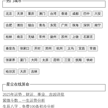
热门城市
北京
天津
重庆
澳门
台湾
香港
成都
巴中
六安
合肥
潍坊
烟台
青岛
东莞
广州
珠海
深圳
南宁
桂林
南京
无锡
常州
扬州
苏州
上饶
石家庄
秦皇岛
张家口
开封
郑州
杭州
义乌
宜昌
常德
张家界
厦门
大同
太原
昆明
三亚
抚顺
铁岭
哈尔滨
大庆
吉林
星尘在线算命
2025年运势，财运、事业、吉凶详批
紫微斗数，一生运势分析
生辰八字，免费100条初步分析