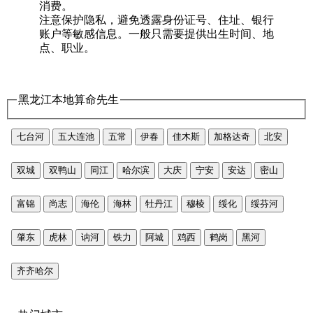
消费。
注意保护隐私，避免透露身份证号、住址、银行
账户等敏感信息。一般只需要提供出生时间、地
点、职业。
黑龙江本地算命先生
七台河
五大连池
五常
伊春
佳木斯
加格达奇
北安
双城
双鸭山
同江
哈尔滨
大庆
宁安
安达
密山
富锦
尚志
海伦
海林
牡丹江
穆棱
绥化
绥芬河
肇东
虎林
讷河
铁力
阿城
鸡西
鹤岗
黑河
齐齐哈尔