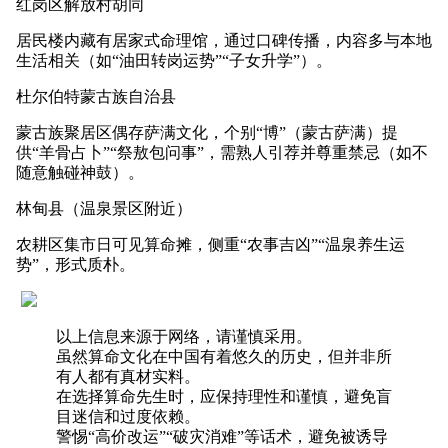
红岗区解放村胡同
居民楼内藏有居家式命理馆，通过口碑传播，内容多与本地
生活相关（如“油田转岗运势”“子女升学”）。
杜尔伯特蒙古族自治县
蒙古族聚居区偶存萨满文化，个别“博”（蒙古萨满）提
供“羊骨占卜”“祭敖包问事”，需熟人引荐并尊重禁忌（如不
随意触碰神鼓）。
林甸县（温泉景区附近）
农耕区集市日可见算命摊，侧重“农事吉凶”“温泉养生运
势”，形式质朴。
以上信息来源于网络，请谨慎采用。
虽然算命文化在中国有着悠久的历史，但并非所
有人都有真材实料。
在选择算命先生时，应保持理性和谨慎，避免盲
目迷信和过度依赖。
警惕“高价改运”“破灾消难”等话术，避免被诱导