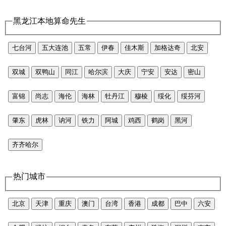
黑龙江本地算命先生
七台河
五大连池
五常
伊春
佳木斯
加格达奇
北安
双城
双鸭山
同江
哈尔滨
大庆
宁安
安达
密山
富锦
尚志
海伦
海林
牡丹江
穆棱
绥化
绥芬河
肇东
虎林
讷河
铁力
阿城
鸡西
鹤岗
黑河
齐齐哈尔
热门城市
北京
天津
重庆
澳门
台湾
香港
成都
巴中
六安