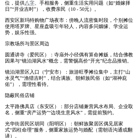
位，提供
八字
、手相服务，侧重生活实用问题（如“婚嫁择
日”“开业吉时”），收费亲民（10 - 50元）。
西安区新玛特购物广场夜市：傍晚人流密集时段，个别摊位
使用塔罗牌、星座盘吸引年轻人，内容多问姻缘、学业运
势，娱乐性强。
宗教场所与景区周边
圆通讲寺（爱民区）：寺庙外小径偶有算命摊贩，结合佛教
因果与“镜泊湖风水”概念，需警惕高价“开光”纪念品推销。
镜泊湖景区入口（宁安市）：旅游旺季摊位集中，主打“山
水灵气”“渔猎吉时”，结合满族、朝鲜族民俗（如“湖神庇
佑”），需理性看待。
隐蔽民俗店铺
太平路佛具店（东安区）：部分店铺兼营风水布局、企业取
名，侧重“房产运势”“边境生意风水”，需提前预约。
光华街居民区胡同（阳明区）：朝鲜族聚居区偶见居家
式“四柱命理”服务，侧重家族运势与婚配（需朝语沟通或翻
译）。