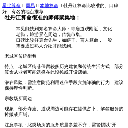
星尘算命

周易

本地算命

牡丹江算命比较准的、口碑
好、有名的地点推荐
牡丹江算命很准的师傅聚集地：
常见能找到知名算命大师：寺庙道观附近，文化
老街，旅游景点周边，传统市集。
口碑比较好算命先生，如瞎子、盲人算命，一般
需要通过熟人介绍才能找到。
老城区传统街巷
特点：老城区街巷保留较多历史建筑和传统生活方式，部分
算命从业者可能选择在此设摊或开设店铺。
潜在风险：需注意防范利用迷信手段实施诈骗的行为，建议
保持理性判断。
宗教场所周边
现象：部分寺庙、道观周边可能存在提供占卜、解签服务的
摊贩或店铺。
注意事项：此类场所的服务质量参差不齐，需警惕以“开