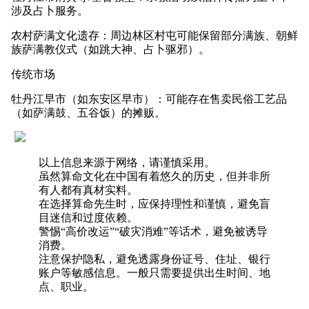
涉及占卜服务。
农村萨满文化遗存：周边林区村屯可能保留部分满族、朝鲜
族萨满教仪式（如跳大神、占卜驱邪）。
传统市场
牡丹江早市（如东安区早市）：可能存在售卖民俗工艺品
（如萨满鼓、五谷饭）的摊贩。
以上信息来源于网络，请谨慎采用。
虽然算命文化在中国有着悠久的历史，但并非所
有人都有真材实料。
在选择算命先生时，应保持理性和谨慎，避免盲
目迷信和过度依赖。
警惕“高价改运”“破灾消难”等话术，避免被诱导
消费。
注意保护隐私，避免透露身份证号、住址、银行
账户等敏感信息。一般只需要提供出生时间、地
点、职业。