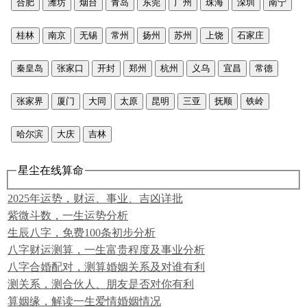
合肥
潍坊
烟台
青岛
东莞
广州
珠海
深圳
南宁
桂林
南京
无锡
常州
扬州
苏州
上饶
石家庄
秦皇岛
张家口
开封
郑州
杭州
义乌
宜昌
常德
张家界
厦门
大同
太原
昆明
三亚
抚顺
铁岭
哈尔滨
大庆
吉林
星尘在线算命
2025年运势，财运、事业、吉凶详批
紫微斗数，一生运势分析
生辰八字，免费100条初步分析
八字财运测算，一生富贵程度及事业分析
八字合婚配对，测算婚姻关系及对谁有利
测关系，测合伙人、朋友是否对你有利
算姻缘，解读一生爱情婚姻情况