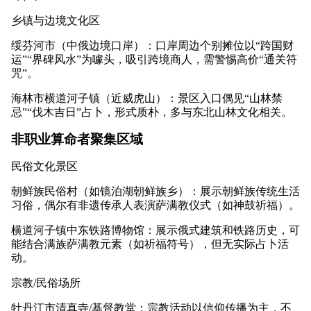
乡镇与边境文化区
绥芬河市（中俄边境口岸）：口岸周边个别摊位以“跨国财
运”“界碑风水”为噱头，吸引跨境商人，需警惕高价“通关符
咒”。
海林市横道河子镇（近威虎山）：景区入口偶见“山林禁
忌”“伐木吉日”占卜，形式质朴，多与东北山林文化相关。
非职业算命者聚集区域
民俗文化景区
朝鲜族民俗村（如镜泊湖朝鲜族乡）：展示朝鲜族传统生活
习俗，偶尔有非遗传承人表演萨满教仪式（如神鼓祈福）。
横道河子镇中东铁路博物馆：展示俄式建筑和铁路历史，可
能结合满族萨满教元素（如祈福符号），但无实际占卜活
动。
宗教/民俗场所
牡丹江市清真寺/基督教堂：宗教活动以信仰传播为主，不