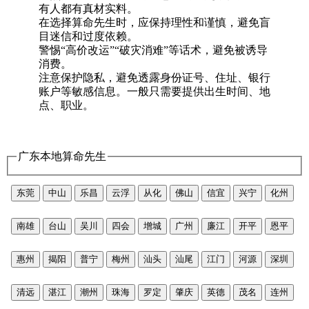
有人都有真材实料。
在选择算命先生时，应保持理性和谨慎，避免盲
目迷信和过度依赖。
警惕“高价改运”“破灾消难”等话术，避免被诱导
消费。
注意保护隐私，避免透露身份证号、住址、银行
账户等敏感信息。一般只需要提供出生时间、地
点、职业。
广东本地算命先生
东莞
中山
乐昌
云浮
从化
佛山
信宜
兴宁
化州
南雄
台山
吴川
四会
增城
广州
廉江
开平
恩平
惠州
揭阳
普宁
梅州
汕头
汕尾
江门
河源
深圳
清远
湛江
潮州
珠海
罗定
肇庆
英德
茂名
连州