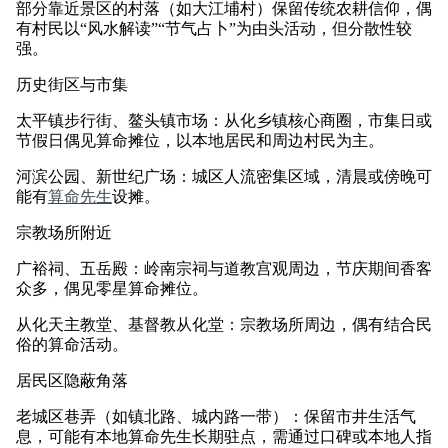
部分靠近景区的村落（如大江埔村）保留传统农耕信仰，偶
有村民以“风水解读”“节气占卜”为由头活动，但分散性较
强。
历史街区与市集
太平镇步行街、鳌头镇市场：从化乡镇核心商圈，市集日或
节假日偶见算命摊位，以本地居民和周边村民为主。
河滨公园、新世纪广场：城区人流密集区域，清晨或傍晚可
能有
算命先生
设摊。
宗教场所附近
广裕祠、五岳殿：岭南宗祠与道教宫观周边，节庆期间香客
众多，偶见零星算命摊位。
从化天主教堂、基督教从化堂：宗教场所周边，偶有结合民
俗的算命活动。
居民区隐蔽角落
老城区巷弄（如镇北路、城内路一带）：保留市井生活气
息，可能有本地算命先生长期驻点，需通过口碑或本地人指