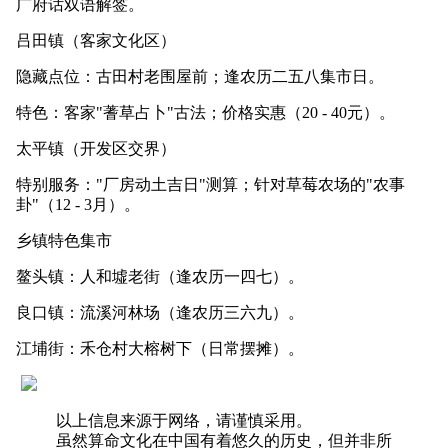
广府话双语解签。
吕田镇（客家文化区）
隐藏点位：古田村老围屋前；逢农历二五八集市日。
特色：客家"蓍草占卜"古法；价格实惠（20 - 40元）。
太平镇（开发区交界）
特别服务："厂房动土吉日"测算；针对草莓农场的"农事
卦"（12 - 3月）。
乡镇特色集市
鳌头镇：人和墟老街（逢农历一四七）。
良口镇：流溪河林场（逢农历三六九）。
江埔街：禾仓村大榕树下（日常摆摊）。
以上信息来源于网络，请谨慎采用。
虽然算命文化在中国有着悠久的历史，但并非所