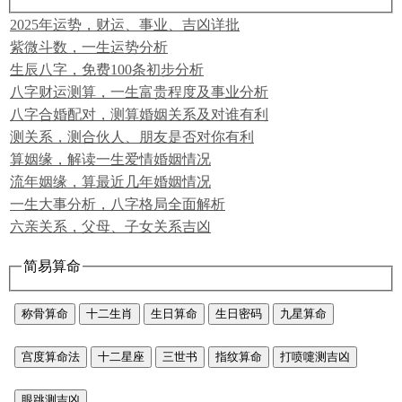
2025年运势，财运、事业、吉凶详批
紫微斗数，一生运势分析
生辰八字，免费100条初步分析
八字财运测算，一生富贵程度及事业分析
八字合婚配对，测算婚姻关系及对谁有利
测关系，测合伙人、朋友是否对你有利
算姻缘，解读一生爱情婚姻情况
流年姻缘，算最近几年婚姻情况
一生大事分析，八字格局全面解析
六亲关系，父母、子女关系吉凶
简易算命
称骨算命
十二生肖
生日算命
生日密码
九星算命
宫度算命法
十二星座
三世书
指纹算命
打喷嚏测吉凶
眼跳测吉凶