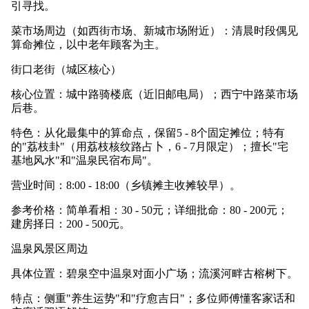
引寻找。
菜市场周边（如西街市场、新城市场附近）：清晨时段偶见
算命摊位，以中老年顾客为主。
街口老街（城区核心）
核心位置：城中路骑楼底（近旧邮电局）；西宁中路菜市场
后巷。
特色：从化最集中的算命点，保留5 - 8个固定摊位；特有
的"荔枝卦"（用荔枝核纹路占卜，6 - 7月限定）；擅长"宅
基地风水"和"温泉民宿布局"。
营业时间：8:00 - 18:00（乡镇摊主收摊较早）。
参考价格：简单看相：30 - 50元；详细批命：80 - 200元；
建房择日：200 - 500元。
温泉风景区周边
具体位置：碧泉空中温泉对面小广场；流溪河畔古榕树下。
特点：侧重"养生运势"和"疗愈吉日"；多位师傅懂客家话和