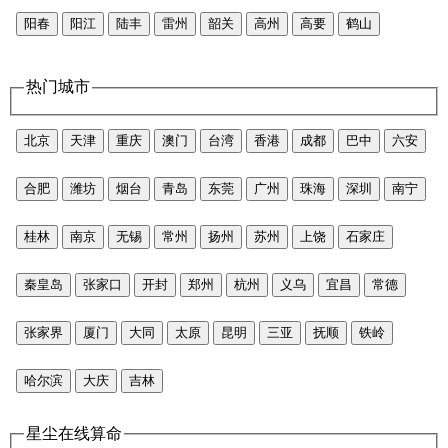
阳春
阳江
陆丰
雷州
韶关
高州
高要
鹤山
热门城市
北京
天津
重庆
澳门
台湾
香港
成都
巴中
六安
合肥
潍坊
烟台
青岛
东莞
广州
珠海
深圳
南宁
桂林
南京
无锡
常州
扬州
苏州
上饶
石家庄
秦皇岛
张家口
开封
郑州
杭州
义乌
宜昌
常德
张家界
厦门
大同
太原
昆明
三亚
抚顺
铁岭
哈尔滨
大庆
吉林
星尘在线算命