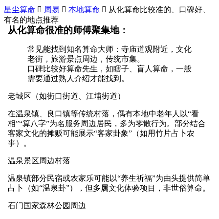
星尘算命

周易

本地算命

从化算命比较准的、口碑好、
有名的地点推荐
从化算命很准的师傅聚集地：
常见能找到知名算命大师：寺庙道观附近，文化
老街，旅游景点周边，传统市集。
口碑比较好算命先生，如瞎子、盲人算命，一般
需要通过熟人介绍才能找到。
老城区（如街口街道、江埔街道）
在温泉镇、良口镇等传统村落，偶有本地中老年人以“看
相”“算八字”为名服务周边居民，多为零散行为。部分结合
客家文化的摊贩可能展示“客家卦象”（如用竹片占卜农
事）。
温泉景区周边村落
温泉镇部分民宿或农家乐可能以“养生祈福”为由头提供简单
占卜（如“温泉卦”），但多属文化体验项目，非世俗算命。
石门国家森林公园周边