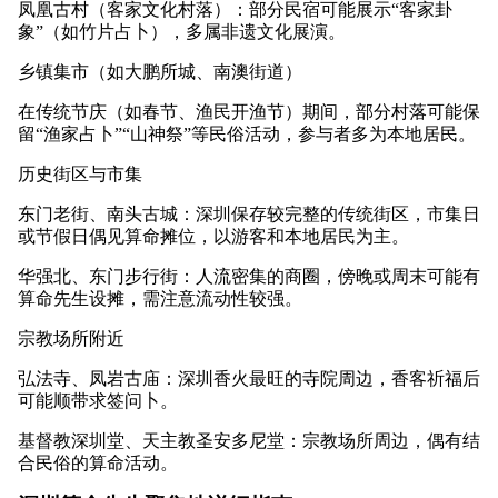
凤凰古村（客家文化村落）：部分民宿可能展示“客家卦
象”（如竹片占卜），多属非遗文化展演。
乡镇集市（如大鹏所城、南澳街道）
在传统节庆（如春节、渔民开渔节）期间，部分村落可能保
留“渔家占卜”“山神祭”等民俗活动，参与者多为本地居民。
历史街区与市集
东门老街、南头古城：深圳保存较完整的传统街区，市集日
或节假日偶见算命摊位，以游客和本地居民为主。
华强北、东门步行街：人流密集的商圈，傍晚或周末可能有
算命先生设摊，需注意流动性较强。
宗教场所附近
弘法寺、凤岩古庙：深圳香火最旺的寺院周边，香客祈福后
可能顺带求签问卜。
基督教深圳堂、天主教圣安多尼堂：宗教场所周边，偶有结
合民俗的算命活动。