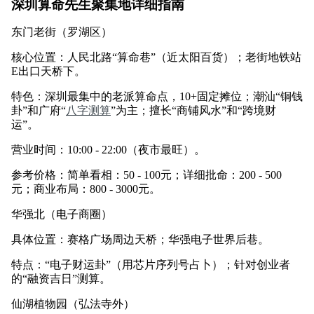
深圳算命先生聚集地详细指南
东门老街（罗湖区）
核心位置：人民北路“算命巷”（近太阳百货）；老街地铁站
E出口天桥下。
特色：深圳最集中的老派算命点，10+固定摊位；潮汕“铜钱
卦”和广府“
八字测算
”为主；擅长“商铺风水”和“跨境财
运”。
营业时间：10:00 - 22:00（夜市最旺）。
参考价格：简单看相：50 - 100元；详细批命：200 - 500
元；商业布局：800 - 3000元。
华强北（电子商圈）
具体位置：赛格广场周边天桥；华强电子世界后巷。
特点：“电子财运卦”（用芯片序列号占卜）；针对创业者
的“融资吉日”测算。
仙湖植物园（弘法寺外）