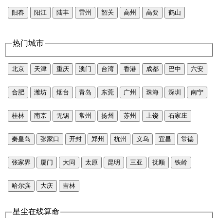
阳春
阳江
陆丰
雷州
韶关
高州
高要
鹤山
热门城市
北京
天津
重庆
澳门
台湾
香港
成都
巴中
六安
合肥
潍坊
烟台
青岛
东莞
广州
珠海
深圳
南宁
桂林
南京
无锡
常州
扬州
苏州
上饶
石家庄
秦皇岛
张家口
开封
郑州
杭州
义乌
宜昌
常德
张家界
厦门
大同
太原
昆明
三亚
抚顺
铁岭
哈尔滨
大庆
吉林
星尘在线算命