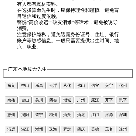
有人都有真材实料。
在选择算命先生时，应保持理性和谨慎，避免盲
目迷信和过度依赖。
警惕“高价改运”“破灾消难”等话术，避免被诱导
消费。
注意保护隐私，避免透露身份证号、住址、银行
账户等敏感信息。一般只需要提供出生时间、地
点、职业。
广东本地算命先生
东莞
中山
乐昌
云浮
从化
佛山
信宜
兴宁
化州
南雄
台山
吴川
四会
增城
广州
廉江
开平
恩平
惠州
揭阳
普宁
梅州
汕头
汕尾
江门
河源
深圳
清远
湛江
潮州
珠海
罗定
肇庆
英德
茂名
连州