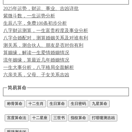
2025年运势，财运、事业、吉凶详批
紫微斗数，一生运势分析
生辰八字，免费100条初步分析
八字财运测算，一生富贵程度及事业分析
八字合婚配对，测算婚姻关系及对谁有利
测关系，测合伙人、朋友是否对你有利
算姻缘，解读一生爱情婚姻情况
流年姻缘，算最近几年婚姻情况
一生大事分析，八字格局全面解析
六亲关系，父母、子女关系吉凶
简易算命
称骨算命
十二生肖
生日算命
生日密码
九星算命
宫度算命法
十二星座
三世书
指纹算命
打喷嚏测吉凶
眼跳测吉凶