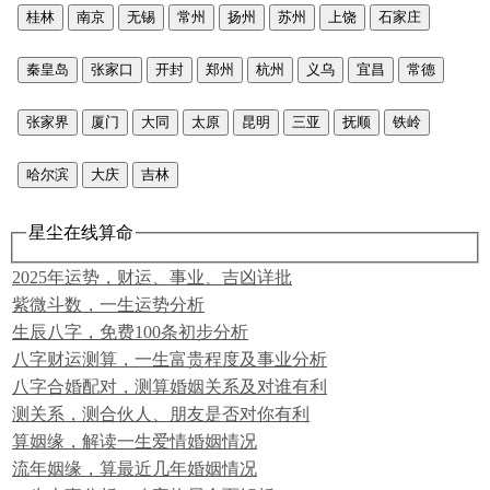
桂林
南京
无锡
常州
扬州
苏州
上饶
石家庄
秦皇岛
张家口
开封
郑州
杭州
义乌
宜昌
常德
张家界
厦门
大同
太原
昆明
三亚
抚顺
铁岭
哈尔滨
大庆
吉林
星尘在线算命
2025年运势，财运、事业、吉凶详批
紫微斗数，一生运势分析
生辰八字，免费100条初步分析
八字财运测算，一生富贵程度及事业分析
八字合婚配对，测算婚姻关系及对谁有利
测关系，测合伙人、朋友是否对你有利
算姻缘，解读一生爱情婚姻情况
流年姻缘，算最近几年婚姻情况