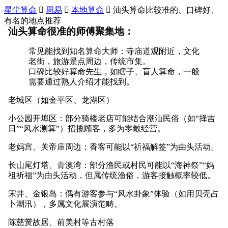
星尘算命

周易

本地算命

汕头算命比较准的、口碑好、
有名的地点推荐
汕头算命很准的师傅聚集地：
常见能找到知名算命大师：寺庙道观附近，文化
老街，旅游景点周边，传统市集。
口碑比较好算命先生，如瞎子、盲人算命，一般
需要通过熟人介绍才能找到。
老城区（如金平区、龙湖区）
小公园开埠区：部分骑楼老店可能结合潮汕民俗（如“择吉
日”“风水测算”）招揽顾客，多为零散经营。
老妈宫、关帝庙周边：香客可能以“祈福解签”为由头活动。
长山尾灯塔、青澳湾：部分渔民或村民可能以“海神祭”“妈
祖祈福”为由头活动，但属传统渔俗，游客接触概率较低。
宋井、金银岛：偶有游客参与“风水卦象”体验（如用贝壳占
卜潮汛），多属文化展演范畴。
陈慈黉故居、前美村等古村落