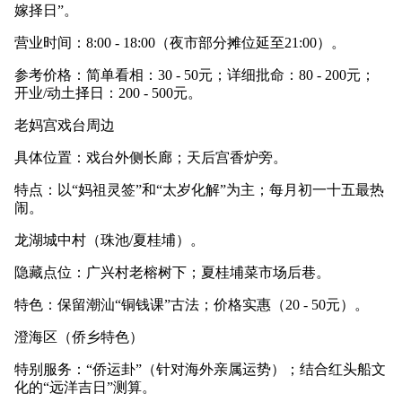
嫁择日”。
营业时间：8:00 - 18:00（夜市部分摊位延至21:00）。
参考价格：简单看相：30 - 50元；详细批命：80 - 200元；
开业/动土择日：200 - 500元。
老妈宫戏台周边
具体位置：戏台外侧长廊；天后宫香炉旁。
特点：以“妈祖灵签”和“太岁化解”为主；每月初一十五最热
闹。
龙湖城中村（珠池/夏桂埔）。
隐藏点位：广兴村老榕树下；夏桂埔菜市场后巷。
特色：保留潮汕“铜钱课”古法；价格实惠（20 - 50元）。
澄海区（侨乡特色）
特别服务：“侨运卦”（针对海外亲属运势）；结合红头船文
化的“远洋吉日”测算。