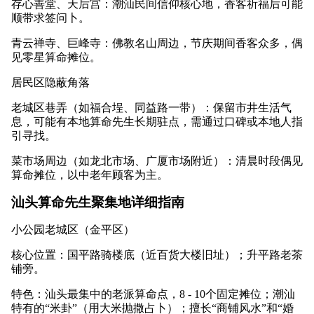
存心善堂、天后宫：潮汕民间信仰核心地，香客祈福后可能
顺带求签问卜。
青云禅寺、巨峰寺：佛教名山周边，节庆期间香客众多，偶
见零星算命摊位。
居民区隐蔽角落
老城区巷弄（如福合埕、同益路一带）：保留市井生活气
息，可能有本地算命先生长期驻点，需通过口碑或本地人指
引寻找。
菜市场周边（如龙北市场、广厦市场附近）：清晨时段偶见
算命摊位，以中老年顾客为主。
汕头算命先生聚集地详细指南
小公园老城区（金平区）
核心位置：国平路骑楼底（近百货大楼旧址）；升平路老茶
铺旁。
特色：汕头最集中的老派算命点，8 - 10个固定摊位；潮汕
特有的“米卦”（用大米抛撒占卜）；擅长“商铺风水”和“婚