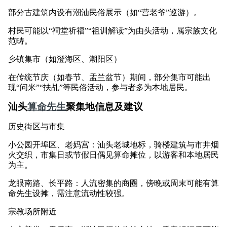
部分古建筑内设有潮汕民俗展示（如“营老爷”巡游）。
村民可能以“祠堂祈福”“祖训解读”为由头活动，属宗族文化
范畴。
乡镇集市（如澄海区、潮阳区）
在传统节庆（如春节、盂兰盆节）期间，部分集市可能出
现“问米”“扶乩”等民俗活动，参与者多为本地居民。
汕头
算命先生
聚集地信息及建议
历史街区与市集
小公园开埠区、老妈宫：汕头老城地标，骑楼建筑与市井烟
火交织，市集日或节假日偶见算命摊位，以游客和本地居民
为主。
龙眼南路、长平路：人流密集的商圈，傍晚或周末可能有算
命先生设摊，需注意流动性较强。
宗教场所附近