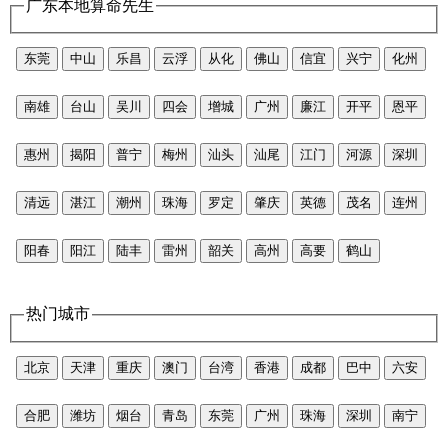
广东本地算命先生
东莞
中山
乐昌
云浮
从化
佛山
信宜
兴宁
化州
南雄
台山
吴川
四会
增城
广州
廉江
开平
恩平
惠州
揭阳
普宁
梅州
汕头
汕尾
江门
河源
深圳
清远
湛江
潮州
珠海
罗定
肇庆
英德
茂名
连州
阳春
阳江
陆丰
雷州
韶关
高州
高要
鹤山
热门城市
北京
天津
重庆
澳门
台湾
香港
成都
巴中
六安
合肥
潍坊
烟台
青岛
东莞
广州
珠海
深圳
南宁