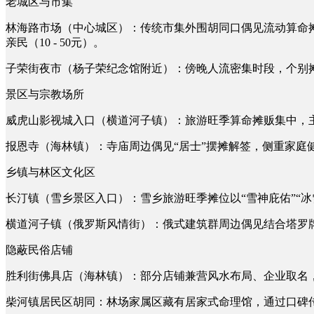
老城区与市集
林海路市场（中心城区）：传统市集外围胡同口偶见流动算命摊
亲民（10 - 50元）。
子荣街夜市（杨子荣纪念馆附近）：傍晚人流密集时段，个别摊
景区与宗教场所
威虎山影视城入口（横道河子镇）：旅游旺季算命摊贩集中，主打
报恩寺（海林镇）：寺庙周边偶见“居士”摆摊解签，侧重家庭
乡镇与林区文化区
长汀镇（雪乡景区入口）：雪乡旅游旺季摊位以“雪神庇佑”“
横道河子镇（俄罗斯风情街）：俄式建筑群周边偶见结合塔罗
隐蔽民俗店铺
胜利街佛具店（海林镇）：部分店铺兼营风水布局、企业取名，
柴河镇居民区胡同：林场家属区藏有居家式命理馆，通过口碑传