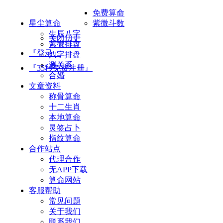
免费算命
星尘算命
紫微斗数
生辰八字
关闭历史
紫微排盘
『登录』
八字排盘
测关系
『35秒免费注册』
合婚
文章资料
称骨算命
十二生肖
本地算命
灵签占卜
指纹算命
合作站点
代理合作
无APP下载
算命网站
客服帮助
常见问题
关于我们
联系我们