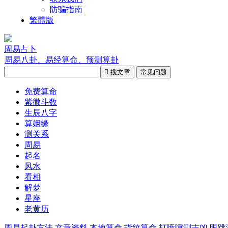
防骗指南
繁體版
周易占卜
周易八卦、易经算命、预测算卦

搜文章
常见问题
免费算命
紫微斗数
生辰八字
算姻缘
测关系
周易
起名
风水
看相
解梦
星座
老黄历
周易起卦方法
文章资料
本地算命
指纹算命
打喷嚏测吉凶
眼跳