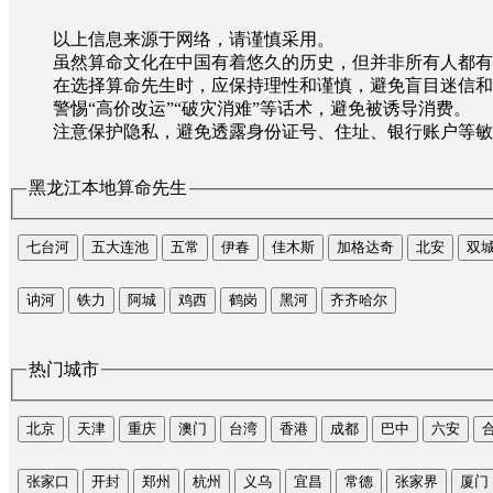
以上信息来源于网络，请谨慎采用。
虽然算命文化在中国有着悠久的历史，但并非所有人都有
在选择算命先生时，应保持理性和谨慎，避免盲目迷信和
警惕“高价改运”“破灾消难”等话术，避免被诱导消费。
注意保护隐私，避免透露身份证号、住址、银行账户等敏
黑龙江本地算命先生
七台河
五大连池
五常
伊春
佳木斯
加格达奇
北安
双
讷河
铁力
阿城
鸡西
鹤岗
黑河
齐齐哈尔
热门城市
北京
天津
重庆
澳门
台湾
香港
成都
巴中
六安
张家口
开封
郑州
杭州
义乌
宜昌
常德
张家界
厦门