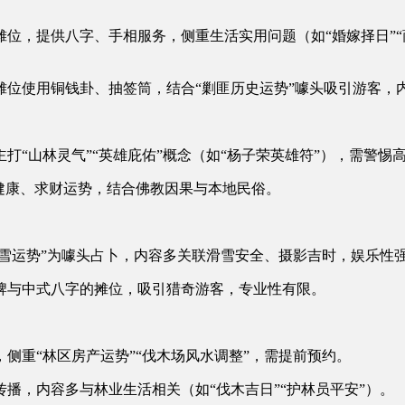
位，提供八字、手相服务，侧重生活实用问题（如“婚嫁择日”“
位使用铜钱卦、抽签筒，结合“剿匪历史运势”噱头吸引游客，
“山林灵气”“英雄庇佑”概念（如“杨子荣英雄符”），需警惕高
健康、求财运势，结合佛教因果与本地民俗。
冰雪运势”为噱头占卜，内容多关联滑雪安全、摄影吉时，娱乐性
牌与中式八字的摊位，吸引猎奇游客，专业性有限。
侧重“林区房产运势”“伐木场风水调整”，需提前预约。
播，内容多与林业生活相关（如“伐木吉日”“护林员平安”）。