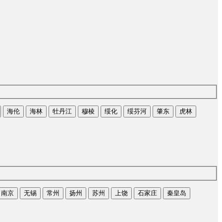
海伦
海林
牡丹江
穆棱
绥化
绥芬河
肇东
虎林
南京
无锡
常州
扬州
苏州
上饶
石家庄
秦皇岛