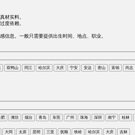
真材实料。
过度依赖。
感信息。一般只需要提供出生时间、地点、职业。
城
双鸭山
同江
哈尔滨
大庆
宁安
安达
密山
富锦
尚志
合肥
潍坊
烟台
青岛
东莞
广州
珠海
深圳
南宁
桂林
大同
太原
昆明
三亚
抚顺
铁岭
哈尔滨
大庆
吉林