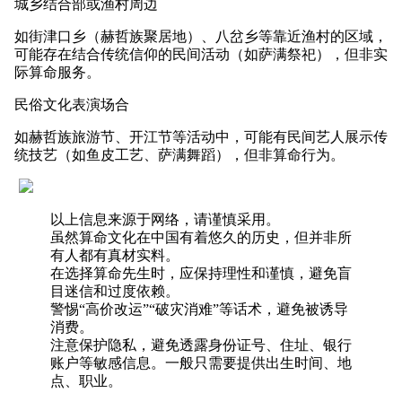
城乡结合部或渔村周边
如街津口乡（赫哲族聚居地）、八岔乡等靠近渔村的区域，
可能存在结合传统信仰的民间活动（如萨满祭祀），但非实
际算命服务。
民俗文化表演场合
如赫哲族旅游节、开江节等活动中，可能有民间艺人展示传
统技艺（如鱼皮工艺、萨满舞蹈），但非算命行为。
以上信息来源于网络，请谨慎采用。
虽然算命文化在中国有着悠久的历史，但并非所
有人都有真材实料。
在选择算命先生时，应保持理性和谨慎，避免盲
目迷信和过度依赖。
警惕“高价改运”“破灾消难”等话术，避免被诱导
消费。
注意保护隐私，避免透露身份证号、住址、银行
账户等敏感信息。一般只需要提供出生时间、地
点、职业。