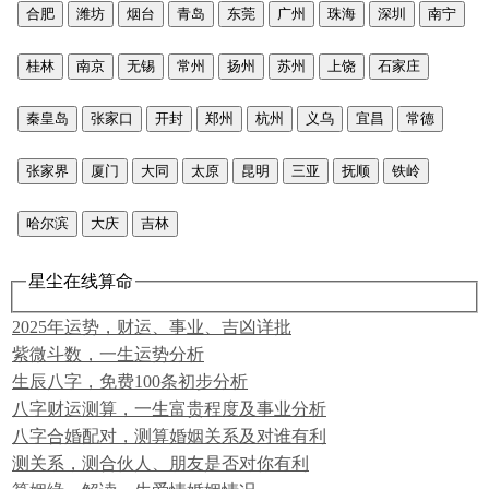
合肥
潍坊
烟台
青岛
东莞
广州
珠海
深圳
南宁
桂林
南京
无锡
常州
扬州
苏州
上饶
石家庄
秦皇岛
张家口
开封
郑州
杭州
义乌
宜昌
常德
张家界
厦门
大同
太原
昆明
三亚
抚顺
铁岭
哈尔滨
大庆
吉林
星尘在线算命
2025年运势，财运、事业、吉凶详批
紫微斗数，一生运势分析
生辰八字，免费100条初步分析
八字财运测算，一生富贵程度及事业分析
八字合婚配对，测算婚姻关系及对谁有利
测关系，测合伙人、朋友是否对你有利