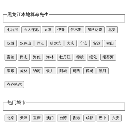
黑龙江本地算命先生
七台河
五大连池
五常
伊春
佳木斯
加格达奇
北安
双城
双鸭山
同江
哈尔滨
大庆
宁安
安达
密山
富锦
尚志
海伦
海林
牡丹江
穆棱
绥化
绥芬河
肇东
虎林
讷河
铁力
阿城
鸡西
鹤岗
黑河
齐齐哈尔
热门城市
北京
天津
重庆
澳门
台湾
香港
成都
巴中
六安