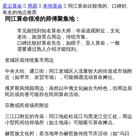
星尘算命

周易

本地算命

同江算命比较准的、口碑好、
有名的地点推荐
同江算命很准的师傅聚集地：
常见能找到知名算命大师：寺庙道观附近，文化
老街，旅游景点周边，传统市集。
口碑比较好算命先生，如瞎子、盲人算命，一般
需要通过熟人介绍才能找到。
老城区或传统集市周边
中央大街、通江街：同江老城区人流量较大的街道或市场附
近（如早市、农贸市场），可能偶遇流动算命摊位。
俄罗斯风情园周边：虽然以中俄文化融合为特色，但周边居
民区或街巷可能存在民间算命活动。
宗教或民俗场所附近
三江口附近的寺庙：同江地处松花江与黑龙江交汇处，周边
小型民间信仰场所（如土地庙）可能吸引算命摊点。
赫哲族文化村：若当地举办赫哲族传统节庆活动（如“乌日