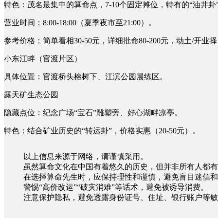
特色：茂名最集中的算命点，7-10个固定摊位，特有的“油井卦
营业时间：8:00-18:00（夏季夜市至21:00）。
参考价格：简单看相30-50元，详细批命80-200元，动土/开业择日
小东江畔（官渡片区）
具体位置：官渡桥头榕树下、江滨公园晨练区。
露天矿生态公园
隐藏点位：纪念广场“宝石”雕塑旁、好心湖畔凉亭。
特色：结合矿业历史的“转运卦”，价格实惠（20-50元）。
以上信息来源于网络，请谨慎采用。
虽然算命文化在中国有着悠久的历史，但并非所有人都有
在选择算命先生时，应保持理性和谨慎，避免盲目迷信和
警惕“高价改运”“破灾消难”等话术，避免被诱导消费。
注意保护隐私，避免透露身份证号、住址、银行账户等敏