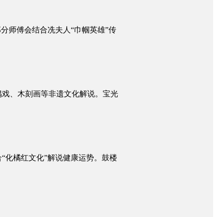
分师傅会结合冼夫人“巾帼英雄”传
偶戏、木刻画等非遗文化解说。宝光
“化橘红文化”解说健康运势。鼓楼