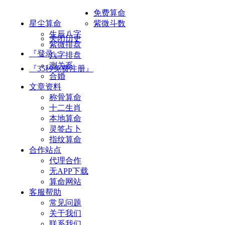
免费算命
星尘算命
紫微斗数
生辰八字
关闭历史
紫微排盘
『登录』
八字排盘
测关系
『35秒免费注册』
合婚
文章资料
称骨算命
十二生肖
本地算命
灵签占卜
指纹算命
合作站点
代理合作
无APP下载
算命网站
客服帮助
常见问题
关于我们
联系我们