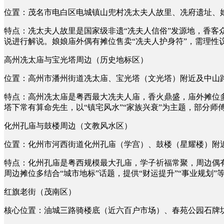
位置：茂名市电白区电城镇山兜村冼太夫人故里、冼府遗址、
特点：冼太夫人故里是国家级非遗“冼夫人信俗”发源地，香客众
说进行解说。娘娘庙外偶有摊位售卖“冼夫人护身符”，需理性
高州冼太庙与宝光塔周边（历史地标区）
位置：高州市潘州街道冼太庙、宝光塔（文光塔）附近及中山
特点：高州冼太庙是粤西最大冼夫人庙，香火鼎盛，庙外摊位多
塔下常有算命先生，以“镇宅风水”“家族兴衰”为主题，部分
化州孔庙与鼓楼周边（文教风水区）
位置：化州市河西街道化州孔庙（学宫）、鼓楼（星耀楼）附
特点：化州孔庙是粤西规模最大孔庙，学子祈福常聚，周边偶有
周边摊位多结合“城市地标”话题，提供“财运提升”“事业规划”
红旗老街（茂南区）
核心位置：油城三路骑楼底（近六百户市场）、春苑公园石牌