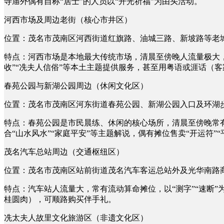
寺庙外偶有自称“居士”的人员以“开光祈福”为由头活动。
河西市场及周边老街（核心市井区）
位置：茂名市茂南区河西街道红旗路、油城三路、新坡路等老
特点：河西市场是本地最大传统市场，清晨至傍晚人流量极大
收”“冼夫人信俗”等本土主题提供服务，甚至用粤语或涯话（
春苑公园与新湖公园周边（休闲文化区）
位置：茂名市茂南区河东街道春苑公园、新湖公园入口及环湖
特点：春苑公园是市民晨练、休闲的核心场所，清晨至傍晚常
合“山水风水”“家庭平安”等主题解说，偶有摊位售卖“开运符”
茂名汽车总站周边（交通枢纽区）
位置：茂名市茂南区站前街道茂名汽车客运总站外及光华南路
特点：汽车站人流量大，常有流动算命摊位，以“测字”“速断
桂圆肉），可顺路购买伴手礼。
冼太夫人故里文化旅游区（非遗文化区）