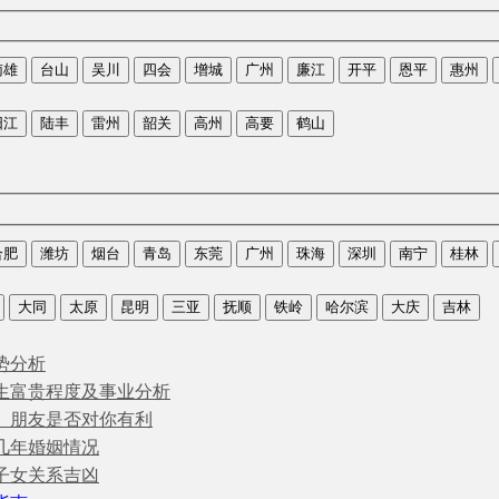
南雄
台山
吴川
四会
增城
广州
廉江
开平
恩平
惠州
阳江
陆丰
雷州
韶关
高州
高要
鹤山
合肥
潍坊
烟台
青岛
东莞
广州
珠海
深圳
南宁
桂林
大同
太原
昆明
三亚
抚顺
铁岭
哈尔滨
大庆
吉林
势分析
生富贵程度及事业分析
、朋友是否对你有利
几年婚姻情况
子女关系吉凶