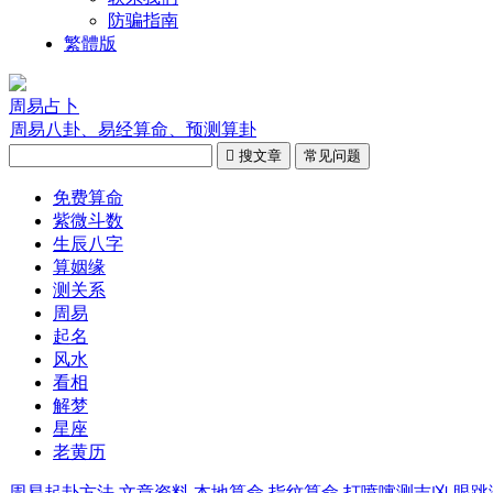
防骗指南
繁體版
周易占卜
周易八卦、易经算命、预测算卦

搜文章
常见问题
免费算命
紫微斗数
生辰八字
算姻缘
测关系
周易
起名
风水
看相
解梦
星座
老黄历
周易起卦方法
文章资料
本地算命
指纹算命
打喷嚏测吉凶
眼跳