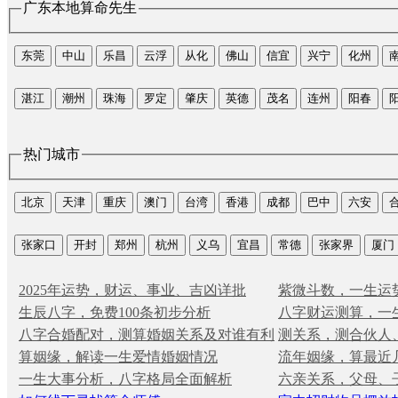
广东本地算命先生
东莞
中山
乐昌
云浮
从化
佛山
信宜
兴宁
化州
湛江
潮州
珠海
罗定
肇庆
英德
茂名
连州
阳春
热门城市
北京
天津
重庆
澳门
台湾
香港
成都
巴中
六安
张家口
开封
郑州
杭州
义乌
宜昌
常德
张家界
厦门
2025年运势，财运、事业、吉凶详批
紫微斗数，一生运
生辰八字，免费100条初步分析
八字财运测算，一
八字合婚配对，测算婚姻关系及对谁有利
测关系，测合伙人
算姻缘，解读一生爱情婚姻情况
流年姻缘，算最近
一生大事分析，八字格局全面解析
六亲关系，父母、